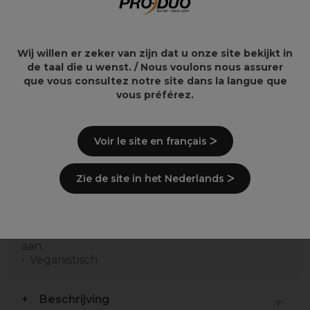
gellak - T52
Paarsshampoo 1L
Smaragdgroen 10.5ml
12,49€
34,42€
40,49€
Wij willen er zeker van zijn dat u onze site bekijkt in
de taal die u wenst. / Nous voulons nous assurer
que vous consultez notre site dans la langue que
vous préférez.
Overzicht
Voir le site en français ᐳ
Een diep hydraterende shampoo ontworpen
om droog en beschadigd haar te voeden.
Zie de site in het Nederlands ᐳ
Herstelt verloren vocht zonder het haar te
verzwaren.
Met Pataua-olie en Vegan Keratine
Het haar voelt zijdezacht gevoed en glanzend
aan.
Veganistisch
Beschrijving