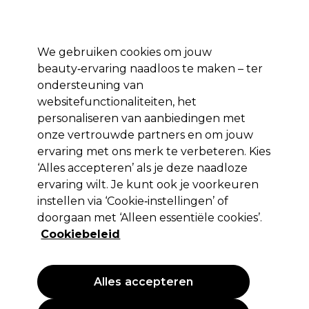
*Voorw. van
Klaar om je aan te melden voor
-15 %
? Word lid van
Pro-Duo
Prestige
en gebruik
RET15
op je eerste aankoop.
toep.
We gebruiken cookies om jouw
Aanmelden
beauty‑ervaring naadloos te maken – ter
ondersteuning van
Merken
Deals 🌟
Haar
Elektra
Beauty
Salon interieur
websitefunctionaliteiten, het
personaliseren van aanbiedingen met
Volgende dag geleverd*
Na verzending, maandag t/m vrijdag
onze vertrouwde partners en om jouw
ervaring met ons merk te verbeteren. Kies
‘Alles accepteren’ als je deze naadloze
Osmo
ervaring wilt. Je kunt ook je voorkeuren
Osmo Deep Moisture Verzorgende Shampoo
instellen via ‘Cookie‑instellingen’ of
1L
doorgaan met ‘Alleen essentiële cookies’.
Cookiebeleid
(
0
)
23,37 €
27,49 €
2.75 € per 100ml
Alles accepteren
PROMOTIE