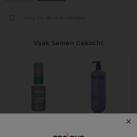
Voeg toe aan je shoppinglist
Vaak Samen Gekocht
×
Andreia Professional
Osmo Super Silver
True Pure Hema-vrije
Intense