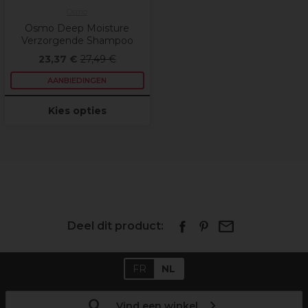
Osmo
Osmo Deep Moisture
Verzorgende Shampoo
23,37 €
27,49 €
AANBIEDINGEN
Kies opties
Deel dit product:
FR
NL
Vind een winkel