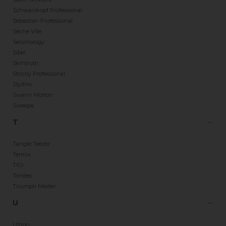
Schwarzkopf Professional
Sebastian Professional
Seche Vite
Serumology
Sibel
Skintruth
Strictly Professional
StylPro
Swann Morton
Sweepa
T
Tangle Teezer
Termix
TIGI
Tondeo
Triumph Master
U
Ultron