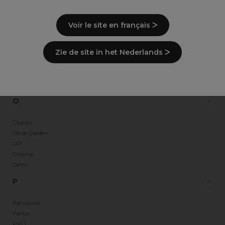
Matador
Mercator
Voir le site en français ᐳ
Minerals Of Eden
Moser
Zie de site in het Nederlands ᐳ
N
Newey
Novicide
O
Olaplex
Olivia Garden
OPI
Original
Osmo
P
Panasonic
Parlux
PMD