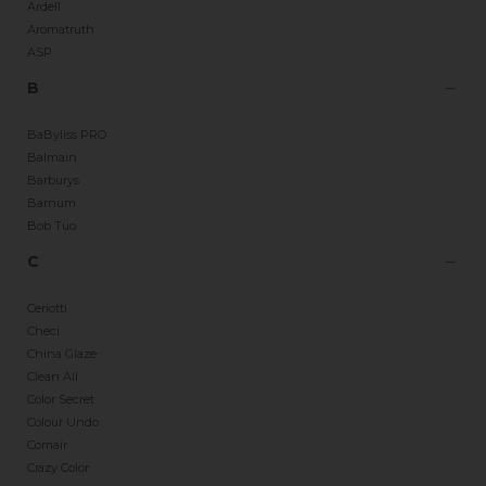
Ardell
Aromatruth
ASP
B
BaByliss PRO
Balmain
Barburys
Barnum
Bob Tuo
C
Ceriotti
Checi
China Glaze
Clean All
Color Secret
Colour Undo
Comair
Crazy Color