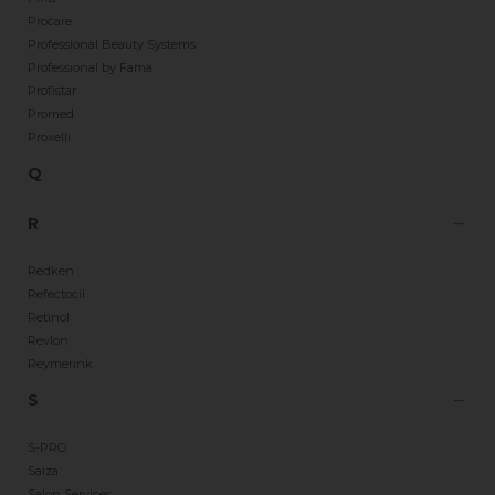
Procare
Professional Beauty Systems
Professional by Fama
Profistar
Promed
Proxelli
Q
R
Redken
Refectocil
Retinol
Revlon
Reymerink
S
S-PRO
Saiza
Salon Services