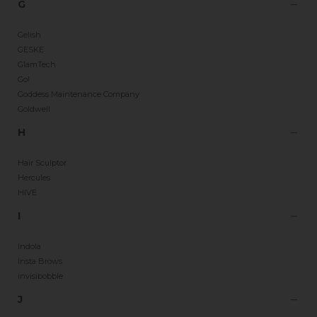
G
Gelish
GESKE
GlamTech
Go!
Goddess Maintenance Company
Goldwell
H
Hair Sculptor
Hercules
HIVE
I
Indola
Insta Brows
invisibobble
J