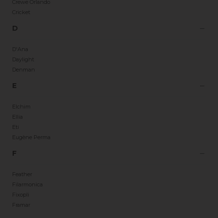
Crewe Orlando
Cricket
D
D'Ana
Daylight
Denman
E
Elchim
Ellia
Eti
Eugène Perma
F
Feather
Filarmonica
Fixopli
Framar