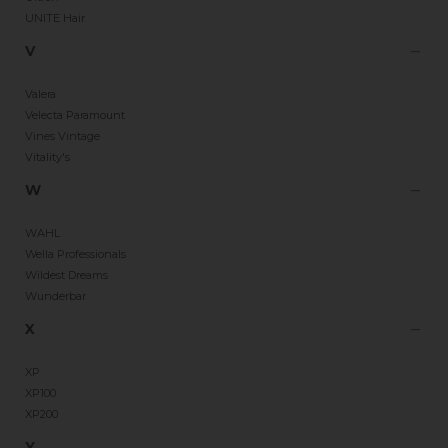
UNITE Hair
V
Valera
Velecta Paramount
Vines Vintage
Vitality's
W
WAHL
Wella Professionals
Wildest Dreams
Wunderbar
X
XP
XP100
XP200
Y