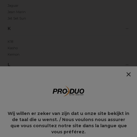
Jaguar
Jean Marin
Jet Set Sun
K
K18
Kasho
Kemon
L
×
L'Oréal Professionnel
L.C.P Professionnel Paris
Les Secrets de Loly
Lômé Paris
M
Wij willen er zeker van zijn dat u onze site bekijkt in
de taal die u wenst. / Nous voulons nous assurer
Marvelash
que vous consultez notre site dans la langue que
Maskology
vous préférez.
Mason Pearson