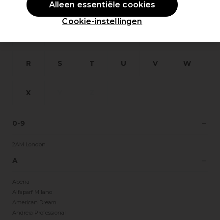
Alleen essentiële cookies
F
G
H
I
J
K
Cookie-instellingen
L
M
N
O
P
Q
R
S
T
U
V
W
X
Y
Z
0-9
2AM London
A
Abena
Alfaparf Milano
American Dream
Andreia Professional