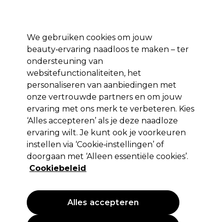
*Voorw. van
Klaar om je aan te melden voor
-15 %
? Word lid van
Pro-Duo
Prestige
en gebruik
RET15
op je eerste aankoop.
toep.
We gebruiken cookies om jouw
Aanmelden
beauty‑ervaring naadloos te maken – ter
ondersteuning van
Merken
Deals 🌟
Haar
Elektra
Beauty
Salon interieur
websitefunctionaliteiten, het
personaliseren van aanbiedingen met
Volgende dag geleverd*
Na verzending, maandag t/m vrijdag
onze vertrouwde partners en om jouw
ervaring met ons merk te verbeteren. Kies
Merken
‘Alles accepteren’ als je deze naadloze
Shop de merken
ervaring wilt. Je kunt ook je voorkeuren
instellen via ‘Cookie‑instellingen’ of
doorgaan met ‘Alleen essentiële cookies’.
Cookiebeleid
Verberg de A-Z-index
0-9
A
B
C
D
E
Alles accepteren