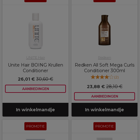
UNITE Hair
Redken
Unite Hair BOING Krullen
Redken All Soft Mega Curls
Conditioner
Conditioner 300ml
(
2
)
26,01 €
30,60 €
23,88 €
28,10 €
AANBIEDINGEN
AANBIEDINGEN
In winkelmandje
In winkelmandje
PROMOTIE
PROMOTIE