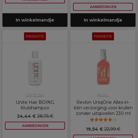
AANBIEDINGEN
In winkelmandje
In winkelmandje
PROMOTIE
PROMOTIE
UNITE Hair
Revlon
Unite Hair BOING
Revlon UniqOne Alles-in-
Krulshampoo
één verzorging voor krullen
zonder uitspoelen 230 ml
24,44 €
28,75 €
(
1
)
AANBIEDINGEN
19,54 €
22,99 €