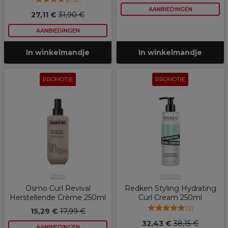
AANBIEDINGEN
27,11 €
31,90 €
AANBIEDINGEN
In winkelmandje
In winkelmandje
PROMOTIE
PROMOTIE
Osmo
Redken
Osmo Curl Revival
Redken Styling Hydrating
Herstellende Crème 250ml
Curl Cream 250ml
(
2
)
15,29 €
17,99 €
32,43 €
38,15 €
AANBIEDINGEN