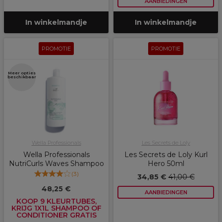
AANBIEDINGEN
In winkelmandje
In winkelmandje
PROMOTIE
PROMOTIE
Meer opties
beschikbaar
Wella Professionals
Les Secrets de Loly
Wella Professionals
Les Secrets de Loly Kurl
NutriCurls Waves Shampoo
Hero 50ml
(
3
)
34,85 €
41,00 €
48,25 €
AANBIEDINGEN
KOOP 9 KLEURTUBES,
KRIJG 1X1L SHAMPOO OF
CONDITIONER GRATIS