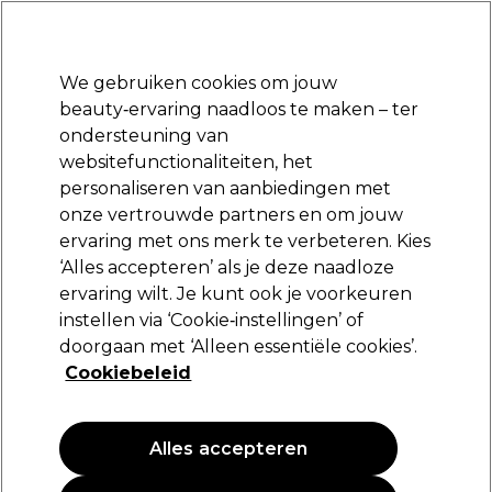
*Voorw. van
Klaar om je aan te melden voor
-15 %
? Word lid van
Pro-Duo
Prestige
en gebruik
RET15
op je eerste aankoop.
toep.
We gebruiken cookies om jouw
Aanmelden
beauty‑ervaring naadloos te maken – ter
ondersteuning van
Merken
Deals 🌟
Haar
Elektra
Beauty
Salon interieur
websitefunctionaliteiten, het
personaliseren van aanbiedingen met
Volgende dag geleverd*
Na verzending, maandag t/m vrijdag
onze vertrouwde partners en om jouw
ervaring met ons merk te verbeteren. Kies
Krullend tot kroeshaar
Haar
Haartypen en -condities
‘Alles accepteren’ als je deze naadloze
ervaring wilt. Je kunt ook je voorkeuren
Krullend tot kroeshaar
instellen via ‘Cookie‑instellingen’ of
doorgaan met ‘Alleen essentiële cookies’.
Definieer krullen, sluit vocht in en bestrijd pluis met curl care
Cookiebeleid
die is afgestemd op jouw haartype.
Alles accepteren
Filters