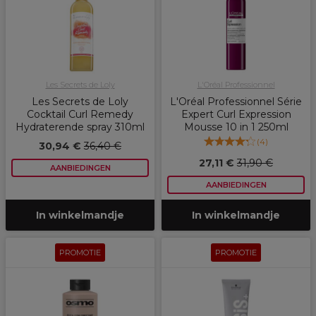
Les Secrets de Loly
L'Oréal Professionnel
Les Secrets de Loly
L'Oréal Professionnel Série
Cocktail Curl Remedy
Expert Curl Expression
Hydraterende spray 310ml
Mousse 10 in 1 250ml
(
4
)
30,94 €
36,40 €
27,11 €
31,90 €
AANBIEDINGEN
AANBIEDINGEN
In winkelmandje
In winkelmandje
PROMOTIE
PROMOTIE