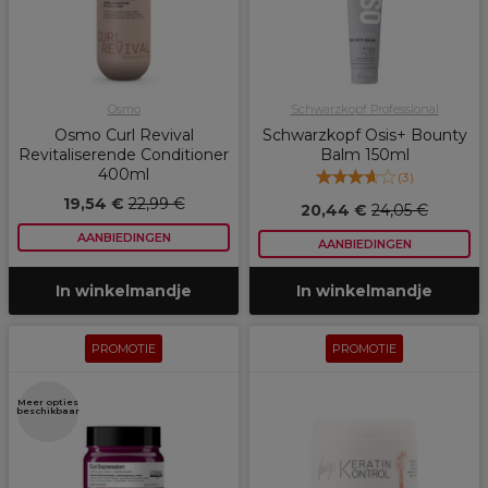
Osmo
Schwarzkopf Professional
Osmo Curl Revival
Schwarzkopf Osis+ Bounty
Revitaliserende Conditioner
Balm 150ml
400ml
(
3
)
19,54 €
22,99 €
20,44 €
24,05 €
AANBIEDINGEN
AANBIEDINGEN
In winkelmandje
In winkelmandje
PROMOTIE
PROMOTIE
Meer opties
beschikbaar