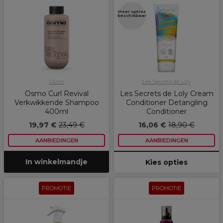
Meer opties
beschikbaar
Osmo
Les Secrets de Loly
Osmo Curl Revival
Les Secrets de Loly Cream
Verkwikkende Shampoo
Conditioner Detangling
400ml
Conditioner
19,97 €
23,49 €
16,06 €
18,90 €
AANBIEDINGEN
AANBIEDINGEN
In winkelmandje
Kies opties
PROMOTIE
PROMOTIE