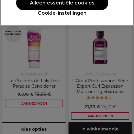
Sorteren op:
Populariteit
Alleen essentiële cookies
Cookie-instellingen
PROMOTIE
PROMOTIE
Meer opties
beschikbaar
Les Secrets de Loly
L'Oréal Professionnel
Les Secrets de Loly Pink
L'Oréal Professionnel Série
Paradise Conditioner
Expert Curl Expression
Moisturizing Shampoo
16,06 €
18,90 €
(
4
)
AANBIEDINGEN
21,33 €
25,10 €
AANBIEDINGEN
In winkelmandje
Kies opties