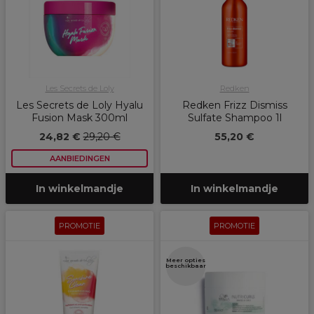
Les Secrets de Loly
Redken
Les Secrets de Loly Hyalu
Redken Frizz Dismiss
Fusion Mask 300ml
Sulfate Shampoo 1l
24,82 €
29,20 €
55,20 €
AANBIEDINGEN
In winkelmandje
In winkelmandje
PROMOTIE
PROMOTIE
Meer opties
beschikbaar