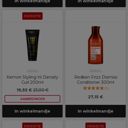
In winkelmandje
In winkelmandje
PROMOTIE
Kemon
Redken
Kemon Styling Hi Density
Redken Frizz Dismiss
Curl 200ml
Conditioner 300ml
(
3
)
19,55 €
23,00 €
27,15 €
AANBIEDINGEN
In winkelmandje
In winkelmandje
PROMOTIE
PROMOTIE