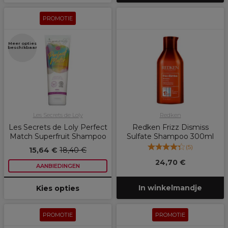
PROMOTIE
Meer opties
beschikbaar
Les Secrets de Loly
Redken
Les Secrets de Loly Perfect
Redken Frizz Dismiss
Match Superfruit Shampoo
Sulfate Shampoo 300ml
(
5
)
15,64 €
18,40 €
24,70 €
AANBIEDINGEN
In winkelmandje
Kies opties
PROMOTIE
PROMOTIE