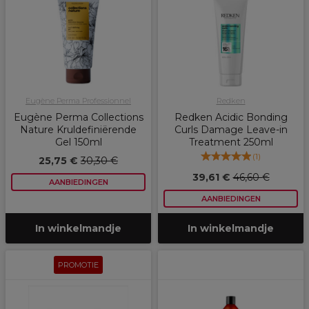
Eugène Perma Professionnel
Redken
Eugène Perma Collections
Redken Acidic Bonding
Nature Kruldefiniërende
Curls Damage Leave-in
Gel 150ml
Treatment 250ml
(
1
)
25,75 €
30,30 €
39,61 €
46,60 €
AANBIEDINGEN
AANBIEDINGEN
In winkelmandje
In winkelmandje
PROMOTIE