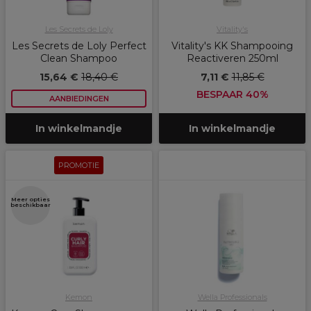
Les Secrets de Loly
Vitality's
Les Secrets de Loly Perfect
Vitality's KK Shampooing
Clean Shampoo
Reactiveren 250ml
15,64 €
18,40 €
7,11 €
11,85 €
BESPAAR 40%
AANBIEDINGEN
In winkelmandje
In winkelmandje
PROMOTIE
Meer opties
beschikbaar
Kemon
Wella Professionals