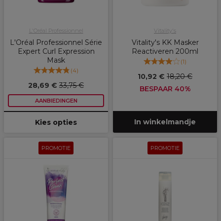
L'Oréal Professionnel
Vitality's
L'Oréal Professionnel Série
Vitality's KK Masker
Expert Curl Expression
Reactiveren 200ml
Mask
(
1
)
(
4
)
10,92 €
18,20 €
28,69 €
33,75 €
BESPAAR 40%
AANBIEDINGEN
In winkelmandje
Kies opties
PROMOTIE
PROMOTIE