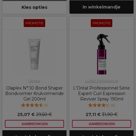
In winkelmandje
Kies opties
PROMOTIE
PROMOTIE
Olaplex
L'Oréal Professionnel
Olaplex N°.10 Bond Shaper
L'Oréal Professionnel Série
Bondvormer Krulvormende
Expert Curl Expression
Gel 200ml
Reviver Spray 190ml
(
3
)
(
5
)
25,07 €
29,50 €
27,11 €
31,90 €
AANBIEDINGEN
AANBIEDINGEN