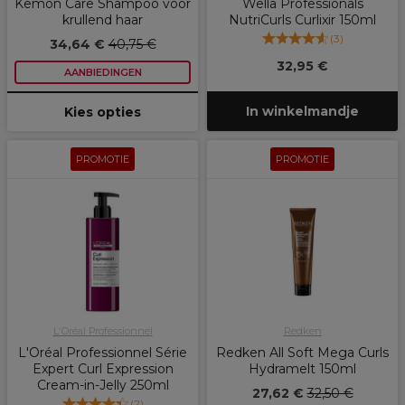
Kemon Care Shampoo voor
Wella Professionals
krullend haar
NutriCurls Curlixir 150ml
(
3
)
34,64 €
40,75 €
32,95 €
AANBIEDINGEN
In winkelmandje
Kies opties
PROMOTIE
PROMOTIE
L'Oréal Professionnel
Redken
L'Oréal Professionnel Série
Redken All Soft Mega Curls
Expert Curl Expression
Hydramelt 150ml
Cream-in-Jelly 250ml
27,62 €
32,50 €
(
2
)