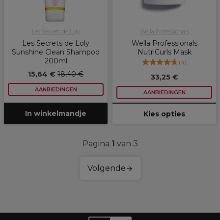
Les Secrets de Loly
Wella Professionals
Les Secrets de Loly
Wella Professionals
Sunshine Clean Shampoo
NutriCurls Mask
200ml
(
4
)
15,64 €
18,40 €
33,25 €
AANBIEDINGEN
AANBIEDINGEN
In winkelmandje
Kies opties
Pagina
1
van 3
Volgende