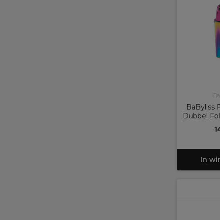
Ba
BaByliss
Dubbel Fol
1
In w