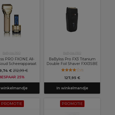
BaByliss PRO
BaByliss PRO
iss PRO FXONE All-
BaByliss Pro FX3 Titanium
Goud Scheerapparaat
Double Foil Shaver FXX3SBE
(
1
)
9,74 €
212,99 €
BESPAAR 25%
127,95 €
 winkelmandje
In winkelmandje
PROMOTIE
PROMOTIE