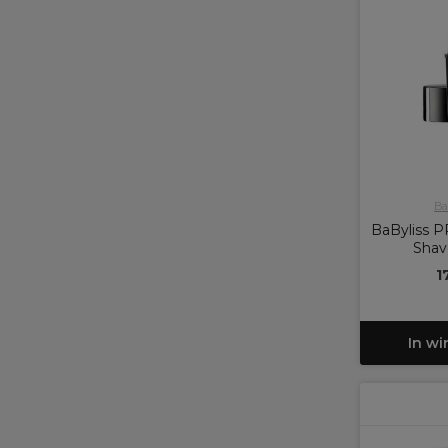
Ba
BaByliss P
Shav
1
In w