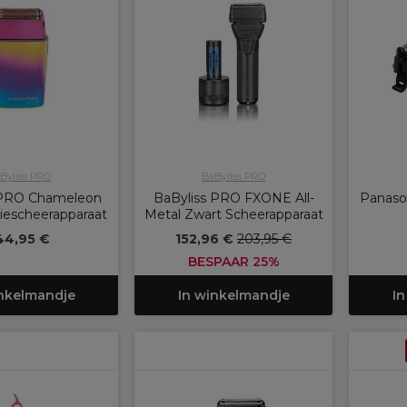
Byliss PRO
BaByliss PRO
 PRO Chameleon
BaByliss PRO FXONE All-
Panaso
iescheerapparaat
Metal Zwart Scheerapparaat
44,95 €
152,96 €
203,95 €
BESPAAR 25%
inkelmandje
In winkelmandje
In