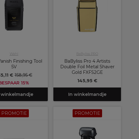
Wahl
BaByliss PRO
anish Finishing Tool
BaByliss Pro 4 Artists
5V
Double Foil Metal Shaver
Gold FXFS2GE
35,11 €
158,95 €
145,95 €
BESPAAR 15%
 winkelmandje
In winkelmandje
PROMOTIE
PROMOTIE