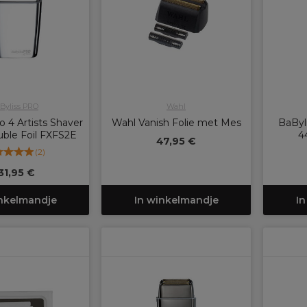
Byliss PRO
Wahl
o 4 Artists Shaver
Wahl Vanish Folie met Mes
BaByl
ble Foil FXFS2E
4
47,95 €
(
2
)
31,95 €
inkelmandje
In winkelmandje
In