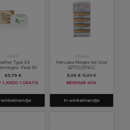
Feather
Hercules
eather Type EX
Hercules Mesjes 4st Voor
ermesjes- Pack 50
627CC/374CC
63,79 €
9,59 €
15,99 €
1, KRIJG 1 GRATIS
BESPAAR 40%
 winkelmandje
In winkelmandje