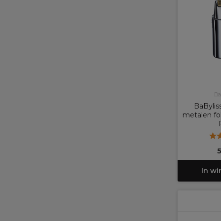
Ba
BaBylis
metalen fo
In w