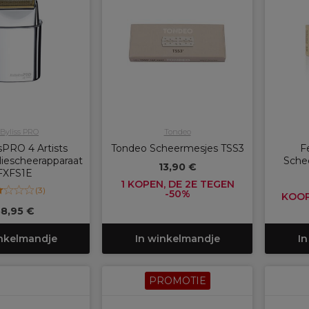
Byliss PRO
Tondeo
sPRO 4 Artists
Tondeo Scheermesjes TSS3
F
liescheerapparaat
Sche
13,90 €
FXFS1E
1 KOPEN, DE 2E TEGEN
(
3
)
-50%
KOOP 
58,95 €
inkelmandje
In winkelmandje
In
PROMOTIE