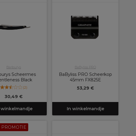
Barburys
BaByliss PRO
burys Scheermes
BaByliss PRO Scheerkop
ntleness Black
45mm FX825E
(
2
)
53,29 €
30,49 €
 winkelmandje
In winkelmandje
PROMOTIE