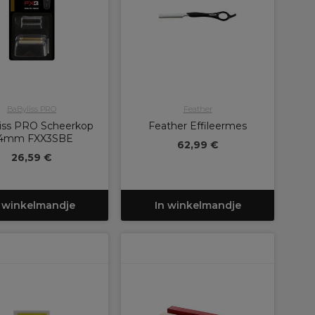
BaByliss PRO
Feather
iss PRO Scheerkop
Feather Effileermes
4mm FXX3SBE
62,99 €
26,59 €
 winkelmandje
In winkelmandje