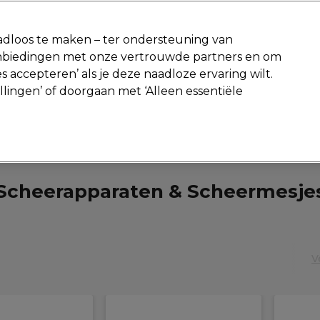
-15 %
? Word lid van
Pro-Duo Prestige
en gebruik
RET15
op je eer
dloos te maken – ter ondersteuning van
aanbiedingen met onze vertrouwde partners en om
Zoeken
s accepteren’ als je deze naadloze ervaring wilt.
Beauty
Salon interieur
Mannen
Vegan
Nieuwe product
ellingen’ of doorgaan met ‘Alleen essentiële
Volgende dag geleverd*
Na verzending, maandag t/m vrijdag
Mannen
Scheerapparaten & Scheermesjes
Scheerapparaten & Scheermesje
V