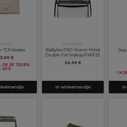
Tondeo
BaByliss PRO
o TCR blades
BaByliss PRO Shaver Metal
Jagu
Double Foil Snijkop/FXRF2E
13,90 €
24,95 €
, DE 2E TEGEN
-50%
1 KO
inkelmandje
In winkelmandje
In