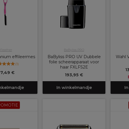
Feather
BaByliss PRO
anium effileermes
BaByliss PRO UV Dubbele
Wahl V
folie scheerapparaat voor
(
1
)
haar FXLFS2E
1
7,49 €
193,95 €
inkelmandje
In winkelmandje
In
ROMOTIE