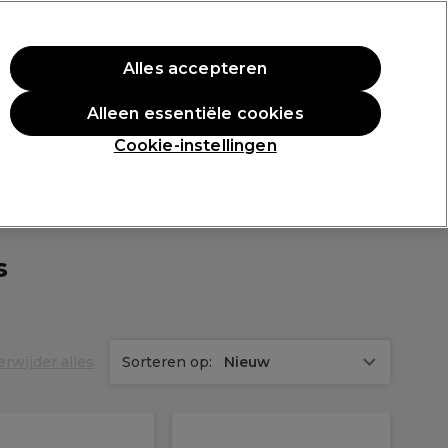
ste aankoop.
*Voorw. van toep.
Alles accepteren
Aanmelden
Alleen essentiële cookies
en
Inspiratie
Professionele Awards
Cookie-instellingen
s
erwijder alles
Sorteren op:
Nieuw