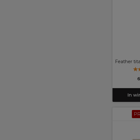
Feather tit
6
In w
P