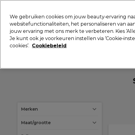
Klaar om je aan te melden voor
We gebruiken cookies om jouw beauty‑ervaring naa
websitefunctionaliteiten, het personaliseren van 
jouw ervaring met ons merk te verbeteren. Kies ‘Alle
Merken
Deals 🌟
Haar
Elektra
Je kunt ook je voorkeuren instellen via ‘Cookie‑inst
cookies’.
Cookiebeleid
Merken
Maat/grootte