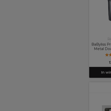
Ba
BaByliss Pr
Metal Dou
1
In w