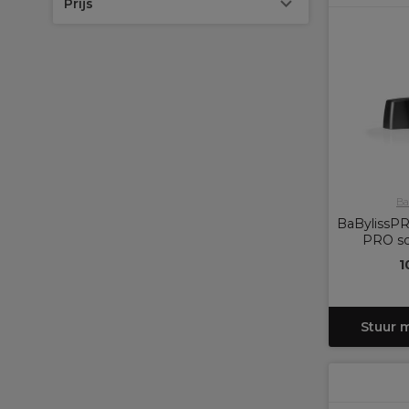
Prijs
Ba
BaBylissP
PRO sc
1
Stuur 