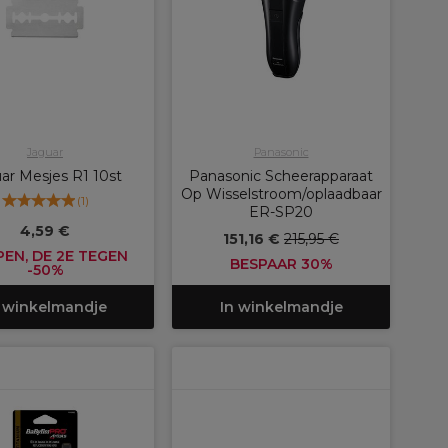
Jaguar
Panasonic
ar Mesjes R1 10st
Panasonic Scheerapparaat
Op Wisselstroom/oplaadbaar
(
1
)
ER-SP20
4,59 €
151,16 €
215,95 €
PEN, DE 2E TEGEN
BESPAAR 30%
-50%
 winkelmandje
In winkelmandje