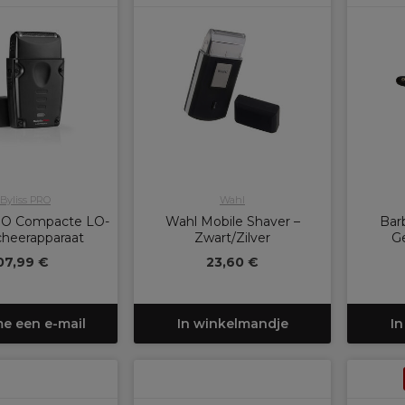
Byliss PRO
Wahl
RO Compacte LO-
Wahl Mobile Shaver –
Bar
heerapparaat
Zwart/Zilver
Ge
07,99 €
23,60 €
me een e-mail
In winkelmandje
In