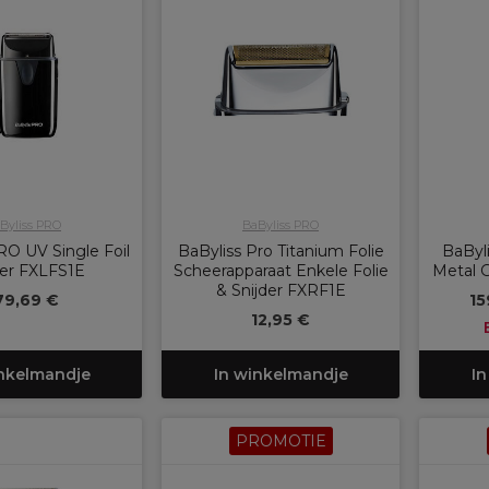
Byliss PRO
BaByliss PRO
RO UV Single Foil
BaByliss Pro Titanium Folie
BaByl
er FXLFS1E
Scheerapparaat Enkele Folie
Metal 
& Snijder FXRF1E
79,69 €
15
12,95 €
inkelmandje
In winkelmandje
In
PROMOTIE