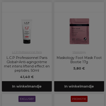
L.C.P Professionnel Paris
Maskology
L.C.P Professionnel Paris
Maskology Foot Mask Foot
Global+Anti-agingcrème
Bootie 17g
met intens liftend effect en
5,80 €
peptides. 50ml
41,40 €
In winkelmandje
In winkelmandje
EXCLUSIEF
PROMOTIE