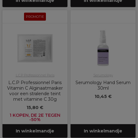
In winkelmandje
In winkelmandje
PROMOTIE
L.C.P Professionnel Paris
Serumology
L.C.P Professionnel Paris
Serumology Hand Serum
Vitamin C Alginaatmasker
30ml
voor een stralende teint
10,45 €
met vitamine C 30g
15,80 €
1 KOPEN, DE 2E TEGEN
-50%
In winkelmandje
In winkelmandje