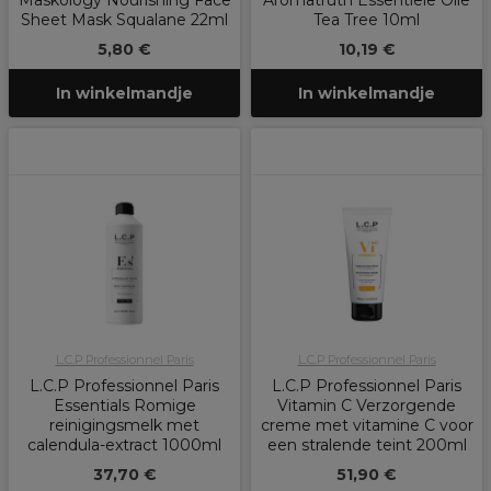
Maskology Nourishing Face
Aromatruth Essentiële Olie
Sheet Mask Squalane 22ml
Tea Tree 10ml
5,80 €
10,19 €
In winkelmandje
In winkelmandje
L.C.P Professionnel Paris
L.C.P Professionnel Paris
L.C.P Professionnel Paris
L.C.P Professionnel Paris
Essentials Romige
Vitamin C Verzorgende
reinigingsmelk met
creme met vitamine C voor
calendula-extract 1000ml
een stralende teint 200ml
37,70 €
51,90 €