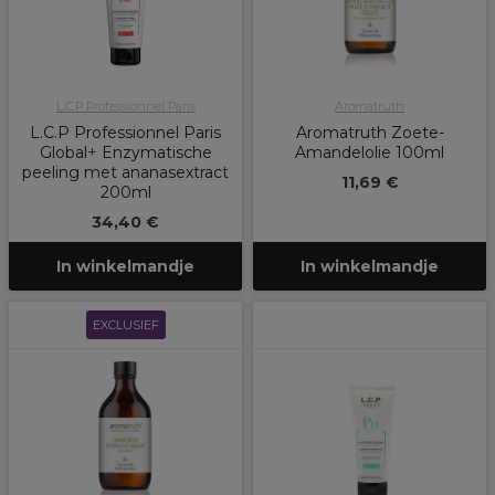
L.C.P Professionnel Paris
Aromatruth
L.C.P Professionnel Paris
Aromatruth Zoete-
Global+ Enzymatische
Amandelolie 100ml
peeling met ananasextract
11,69 €
200ml
34,40 €
In winkelmandje
In winkelmandje
EXCLUSIEF