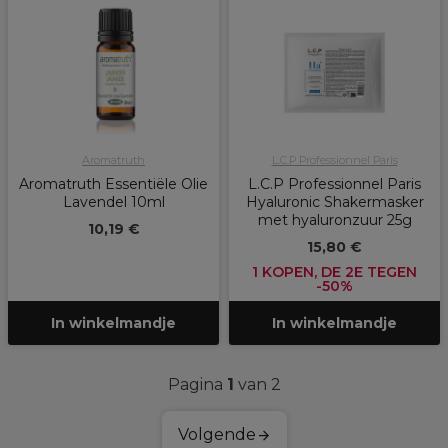
Aromatruth
L.C.P Professionnel Paris
Aromatruth Essentiële Olie
L.C.P Professionnel Paris
Lavendel 10ml
Hyaluronic Shakermasker
met hyaluronzuur 25g
10,19 €
15,80 €
1 KOPEN, DE 2E TEGEN
-50%
In winkelmandje
In winkelmandje
Pagina
1
van 2
Volgende