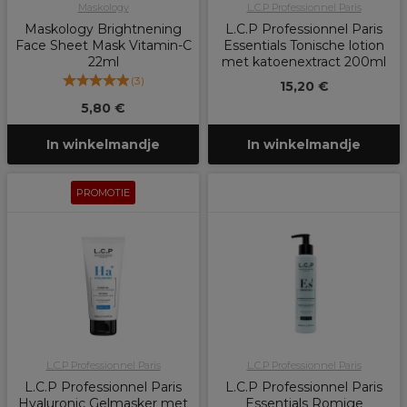
Maskology
L.C.P Professionnel Paris
Maskology Brightnening
L.C.P Professionnel Paris
Face Sheet Mask Vitamin-C
Essentials Tonische lotion
22ml
met katoenextract 200ml
(
3
)
15,20 €
5,80 €
In winkelmandje
In winkelmandje
PROMOTIE
L.C.P Professionnel Paris
L.C.P Professionnel Paris
L.C.P Professionnel Paris
L.C.P Professionnel Paris
Hyaluronic Gelmasker met
Essentials Romige