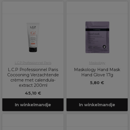
L.C.P Professionnel Paris
Maskology
L.C.P Professionnel Paris
Maskology Hand Mask
Cocooning Verzachtende
Hand Glove 17g
crème met calendula-
5,80 €
extract 200ml
45,10 €
In winkelmandje
In winkelmandje