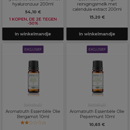
hyaluronzuur 200ml
reinigingsmelk met
calendula-extract 200ml
54,10 €
15,20 €
1 KOPEN, DE 2E TEGEN
-50%
In winkelmandje
In winkelmandje
EXCLUSIEF
EXCLUSIEF
Aromatruth
Aromatruth
Aromatruth Essentiële Olie
Aromatruth Essentiële Olie
Bergamot 10ml
Pepermunt 10ml
(
1
)
10,65 €