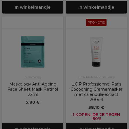
In winkelmandje
In winkelmandje
PROMOTIE
Maskology
L.C.P Professionnel Paris
Maskology Anti-Ageing
L.C.P Professionnel Paris
Face Sheet Mask Retinol
Cocooning Crèmemasker
22ml
met calendula-extract
200ml
5,80 €
38,10 €
1 KOPEN, DE 2E TEGEN
-50%