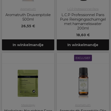
Aromatruth
L.C.P Professionnel Paris
Aromatruth Druivenpitolie
L.C.P Professionnel Paris
500ml
Pure Reinigingsschuimgel
met hamameliswater
26,55 €
200ml
18,60 €
In winkelmandje
In winkelmandje
EXCLUSIEF
Maskology
Aromatruth