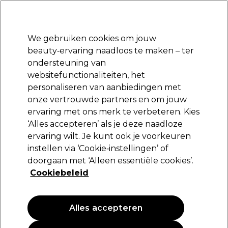
*Voorw. van
Klaar om je aan te melden voor
-15 %
? Word lid van
Pro-Duo
Prestige
en gebruik
RET15
op je eerste aankoop.
toep.
We gebruiken cookies om jouw
Aanmelden
beauty‑ervaring naadloos te maken – ter
ondersteuning van
Merken
Deals 🌟
Haar
Elektra
Beauty
Salon interieur
websitefunctionaliteiten, het
personaliseren van aanbiedingen met
Volgende dag geleverd*
Na verzending, maandag t/m vrijdag
onze vertrouwde partners en om jouw
ervaring met ons merk te verbeteren. Kies
Huidverzorging
Vegan
Beauty
‘Alles accepteren’ als je deze naadloze
ervaring wilt. Je kunt ook je voorkeuren
Huidverzorging
instellen via ‘Cookie‑instellingen’ of
doorgaan met ‘Alleen essentiële cookies’.
Cookiebeleid
Filters
Alles accepteren
Sorteren op:
Nieuw