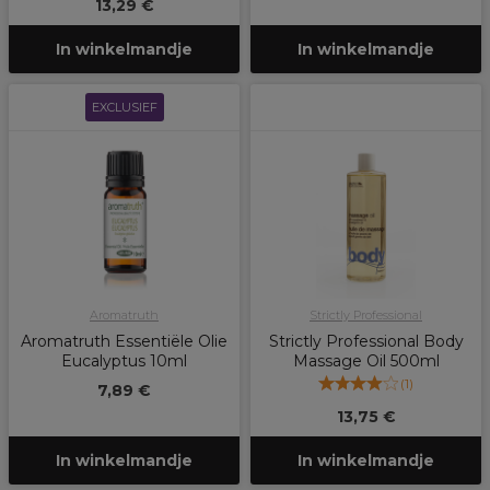
13,29 €
In winkelmandje
In winkelmandje
EXCLUSIEF
Aromatruth
Strictly Professional
Aromatruth Essentiële Olie
Strictly Professional Body
Eucalyptus 10ml
Massage Oil 500ml
(
1
)
7,89 €
13,75 €
In winkelmandje
In winkelmandje