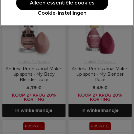
Alleen essentiële cookies
PROMOTIE
PROMOTIE
Cookie-instellingen
Andreia Professional
Andreia Professional
Andreia Professional Make-
Andreia Professional Make-
up spons - My Baby
up spons - My Blender
Blender Roze
Roze
4,79 €
5,49 €
KOOP 2+ KRIJG 20%
KOOP 2+ KRIJG 20%
KORTING
KORTING
In winkelmandje
In winkelmandje
PROMOTIE
PROMOTIE