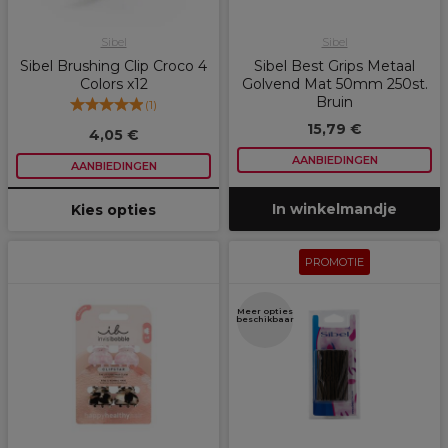
Sibel
Sibel
Sibel Brushing Clip Croco 4
Sibel Best Grips Metaal
Colors x12
Golvend Mat 50mm 250st.
Bruin
(
1
)
15,79 €
4,05 €
AANBIEDINGEN
AANBIEDINGEN
In winkelmandje
Kies opties
PROMOTIE
Meer opties
beschikbaar