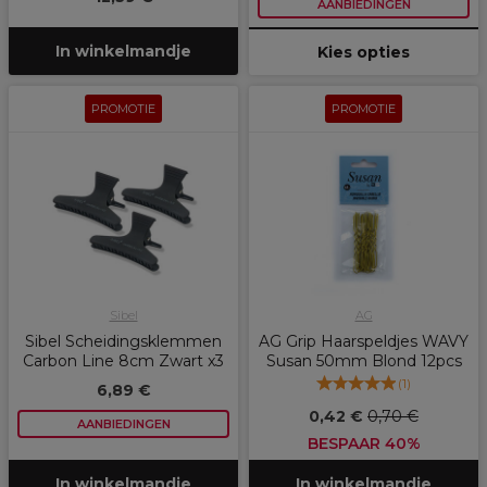
AANBIEDINGEN
In winkelmandje
Kies opties
PROMOTIE
PROMOTIE
Sibel
AG
Sibel Scheidingsklemmen
AG Grip Haarspeldjes WAVY
Carbon Line 8cm Zwart x3
Susan 50mm Blond 12pcs
(
1
)
6,89 €
0,42 €
0,70 €
AANBIEDINGEN
BESPAAR 40%
In winkelmandje
In winkelmandje