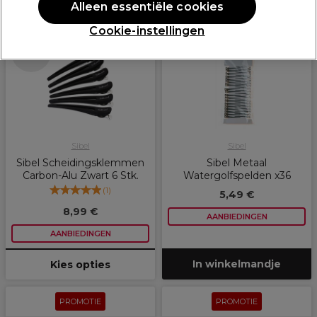
Alleen essentiële cookies
PROMOTIE
PROMOTIE
Cookie-instellingen
Meer opties
beschikbaar
Sibel
Sibel
Sibel Scheidingsklemmen
Sibel Metaal
Carbon-Alu Zwart 6 Stk.
Watergolfspelden x36
(
1
)
5,49 €
8,99 €
AANBIEDINGEN
AANBIEDINGEN
In winkelmandje
Kies opties
PROMOTIE
PROMOTIE