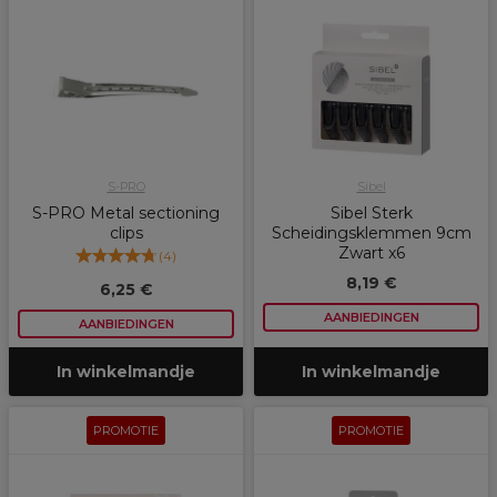
S-PRO
Sibel
S-PRO Metal sectioning
Sibel Sterk
clips
Scheidingsklemmen 9cm
Zwart x6
(
4
)
8,19 €
6,25 €
AANBIEDINGEN
AANBIEDINGEN
In winkelmandje
In winkelmandje
PROMOTIE
PROMOTIE