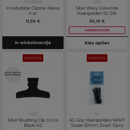
Invisibobble
Sibel
Invisibobble Clipstar Kleine
Sibel Wavy Golvende
4 st.
Haarspelden 50 Stk.
11,59 €
30,19 €
AANBIEDINGEN
In winkelmandje
Kies opties
PROMOTIE
PROMOTIE
Meer opties
beschikbaar
S-PRO
AG
Sibel Brushing Clip Croco
AG Grip Haarspeldjes WAVY
Black x12
Susan 50mm Zwart 12pcs