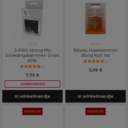
S-PRO
Newey
S-PRO Strong Mix
Newey Haarklemmen
Scheidingsklemmen Zwart
Blond Kort 9st
4Stk.
(
1
)
(
2
)
3,09 €
7,75 €
AANBIEDINGEN
In winkelmandje
In winkelmandje
PROMOTIE
PROMOTIE