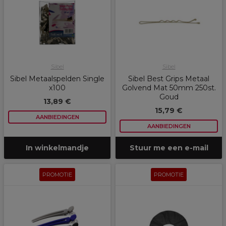
Sibel
Sibel
Sibel Metaalspelden Single
Sibel Best Grips Metaal
x100
Golvend Mat 50mm 250st.
Goud
13,89 €
15,79 €
AANBIEDINGEN
AANBIEDINGEN
In winkelmandje
Stuur me een e-mail
PROMOTIE
PROMOTIE