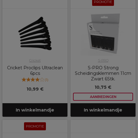
PROMOTIE
Cricket
S-PRO
Cricket Proclips Ultraclean
S-PRO Strong
6pcs
Scheidingsklemmen 11cm
Zwart 6Stk.
(
1
)
10,75 €
10,99 €
AANBIEDINGEN
In winkelmandje
In winkelmandje
PROMOTIE