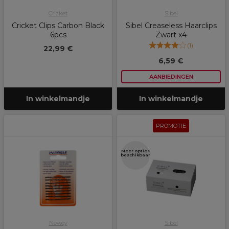
Cricket
Sibel
Cricket Clips Carbon Black
Sibel Creaseless Haarclips
6pcs
Zwart x4
(
1
)
22,99 €
6,59 €
AANBIEDINGEN
In winkelmandje
In winkelmandje
PROMOTIE
Meer opties
beschikbaar
Newey
Sibel