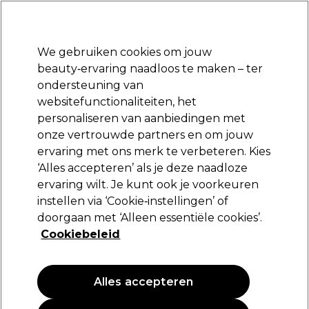
*Voorw. van
Klaar om je aan te melden voor
-15 %
? Word lid van
Pro-Duo
Prestige
en gebruik
RET15
op je eerste aankoop.
toep.
We gebruiken cookies om jouw
Aanmelden
beauty‑ervaring naadloos te maken – ter
ondersteuning van
Merken
Deals 🌟
Haar
Elektra
Beauty
Salon interieur
websitefunctionaliteiten, het
personaliseren van aanbiedingen met
Volgende dag geleverd*
Na verzending, maandag t/m vrijdag
onze vertrouwde partners en om jouw
ervaring met ons merk te verbeteren. Kies
Spelden, klemmen & clips
Haar
Kappers Tools
‘Alles accepteren’ als je deze naadloze
ervaring wilt. Je kunt ook je voorkeuren
Spelden, klemmen & clips
instellen via ‘Cookie‑instellingen’ of
doorgaan met ‘Alleen essentiële cookies’.
Cookiebeleid
Filters
Alles accepteren
Sorteren op:
Populariteit