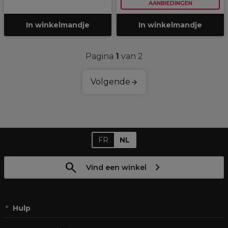
AANBIEDINGEN
In winkelmandje
In winkelmandje
Pagina
1
van 2
Volgende
FR
NL
Vind een winkel
Hulp