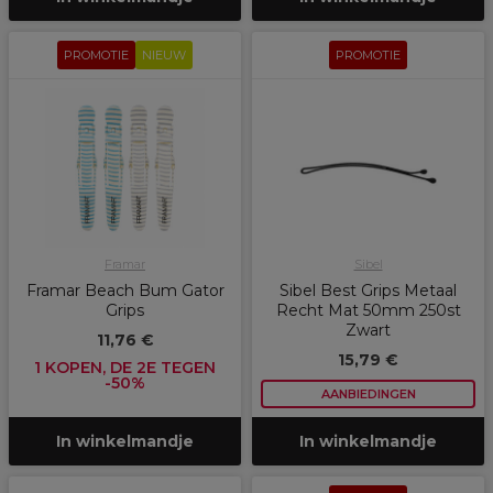
PROMOTIE
NIEUW
PROMOTIE
Framar
Sibel
Framar Beach Bum Gator
Sibel Best Grips Metaal
Grips
Recht Mat 50mm 250st
Zwart
11,76 €
15,79 €
1 KOPEN, DE 2E TEGEN
-50%
AANBIEDINGEN
In winkelmandje
In winkelmandje