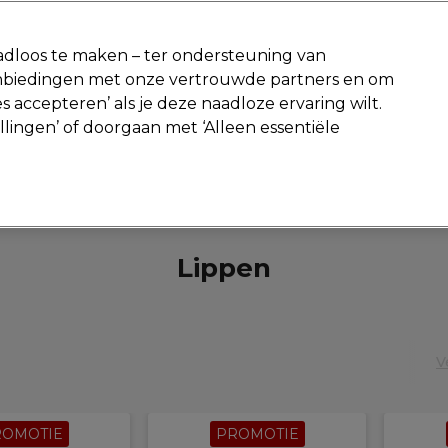
-15 %
? Word lid van
Pro-Duo Prestige
en gebruik
RET15
op je eer
dloos te maken – ter ondersteuning van
aanbiedingen met onze vertrouwde partners en om
Zoeken
s accepteren’ als je deze naadloze ervaring wilt.
Beauty
Salon interieur
Mannen
Vegan
Nieuwe product
ellingen’ of doorgaan met ‘Alleen essentiële
Volgende dag geleverd*
Na verzending, maandag t/m vrijdag
Beauty
Make-up en accessoires
Lippen
Lippen
V
ROMOTIE
PROMOTIE