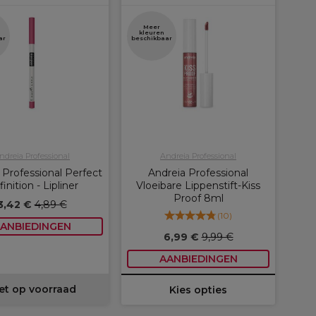
Meer
kleuren
ar
beschikbaar
ndreia Professional
Andreia Professional
 Professional Perfect
Andreia Professional
inition - Lipliner
Vloeibare Lippenstift-Kiss
Proof 8ml
3,42 €
4,89 €
(
10
)
ANBIEDINGEN
6,99 €
9,99 €
AANBIEDINGEN
et op voorraad
Kies opties