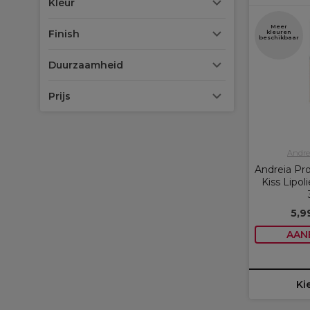
Kleur
Meer
Finish
kleuren
beschikbaar
Duurzaamheid
Prijs
Andrei
Andreia Pr
Kiss Lipol
5,9
AAN
Ki