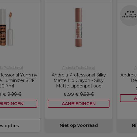
Meer
kleuren
beschikba
a Professional
Andreia Professional
A
ofessional Yummy
Andreia Professional Silky
Andreia
ie Luminizer SPF
Matte Lip Crayon - Silky
Def
30 7ml
Matte Lippenpotlood
9 €
9,99 €
6,99 €
9,99 €
A
BIEDINGEN
AANBIEDINGEN
Niet op voorraad
Ni
es opties