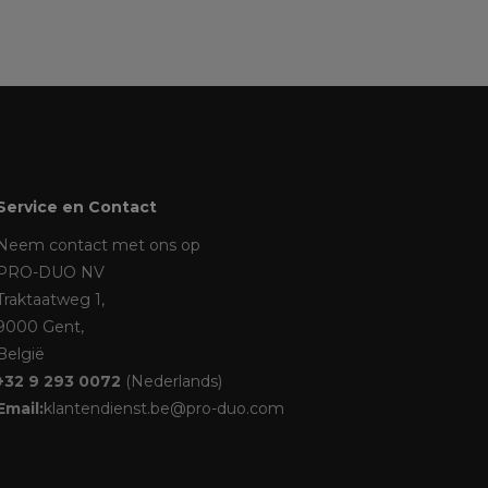
Service en Contact
Neem contact met ons op
PRO-DUO NV
Traktaatweg 1,
9000 Gent,
België
+32 9 293 0072
(Nederlands)
Email:
klantendienst.be@pro-duo.com