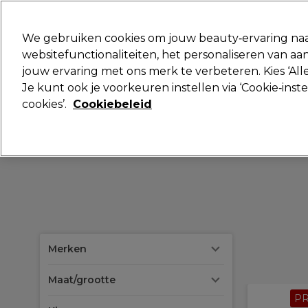
Klaar om je aan te melden voor
We gebruiken cookies om jouw beauty‑ervaring naa
websitefunctionaliteiten, het personaliseren van 
jouw ervaring met ons merk te verbeteren. Kies ‘Alle
Merken
Deals 🌟
Haar
Elektra
Je kunt ook je voorkeuren instellen via ‘Cookie‑inst
cookies’.
Cookiebeleid
Merken
Maat/grootte
P