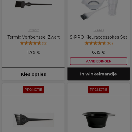
Termix
S-PRO
Termix Verfpenseel Zwart
S-PRO Kleuraccessoires Set
(
12
)
(
10
)
1,79 €
6,15 €
AANBIEDINGEN
In winkelmandje
Kies opties
PROMOTIE
PROMOTIE