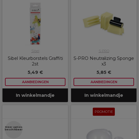
Sibel
S-PRO
Sibel Kleurborstels Graffiti
S-PRO Neutralizing Sponge
2st
x3
5,49 €
5,85 €
AANBIEDINGEN
AANBIEDINGEN
In winkelmandje
In winkelmandje
PROMOTIE
Meer opties
beschikbaar