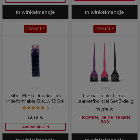
In winkelmandje
In winkelmandje
PROMOTIE
PROMOTIE
Sibel
Framar
Sibel Mesh Draadrollers
Framar Triple Threat
Indeformable Blauw 12 Stk.
Haarverfborstel Set 3-delig
(
1
)
12,79 €
13,19 €
1 KOPEN, DE 2E TEGEN
-50%
AANBIEDINGEN