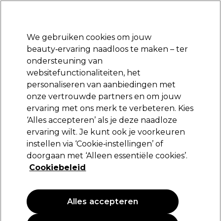
*Voorw. van
Klaar om je aan te melden voor
-15 %
? Word lid van
Pro-Duo
Prestige
en gebruik
RET15
op je eerste aankoop.
toep.
We gebruiken cookies om jouw
Aanmelden
beauty‑ervaring naadloos te maken – ter
ondersteuning van
Merken
Deals 🌟
Haar
Elektra
Beauty
Salon interieur
websitefunctionaliteiten, het
personaliseren van aanbiedingen met
Volgende dag geleverd*
Na verzending, maandag t/m vrijdag
onze vertrouwde partners en om jouw
ervaring met ons merk te verbeteren. Kies
Kleurborstel en kom
Salon interieur
Kappers tools
‘Alles accepteren’ als je deze naadloze
ervaring wilt. Je kunt ook je voorkeuren
Kleurborstel en kom
instellen via ‘Cookie‑instellingen’ of
doorgaan met ‘Alleen essentiële cookies’.
Cookiebeleid
Filters
Alles accepteren
Sorteren op:
Nieuw