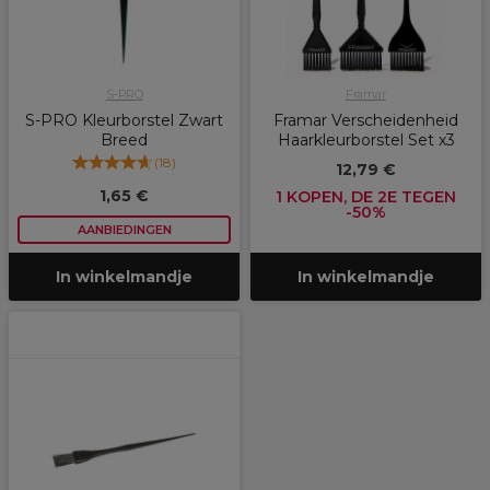
S-PRO
Framar
S-PRO Kleurborstel Zwart
Framar Verscheidenheid
Breed
Haarkleurborstel Set x3
(
18
)
12,79 €
1,65 €
1 KOPEN, DE 2E TEGEN
-50%
AANBIEDINGEN
In winkelmandje
In winkelmandje