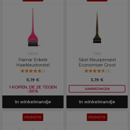
Framar
Sibel
Framar Enkele
Sibel Kleurpenseel
Haarkleurborstel
Economiser Groot
(
1
)
(
3
)
5,19 €
3,19 €
1 KOPEN, DE 2E TEGEN
AANBIEDINGEN
-50%
In winkelmandje
In winkelmandje
PROMOTIE
PROMOTIE