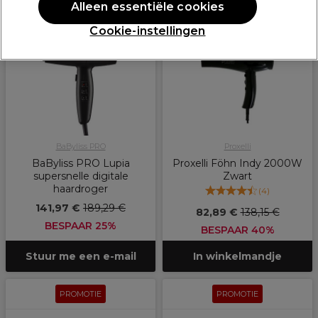
Alleen essentiële cookies
PROMOTIE
PROMOTIE
EXCLUSIEF
Cookie-instellingen
BaByliss PRO
Proxelli
BaByliss PRO Lupia
Proxelli Föhn Indy 2000W
supersnelle digitale
Zwart
haardroger
(
4
)
141,97 €
189,29 €
82,89 €
138,15 €
BESPAAR 25%
BESPAAR 40%
Stuur me een e-mail
In winkelmandje
PROMOTIE
PROMOTIE