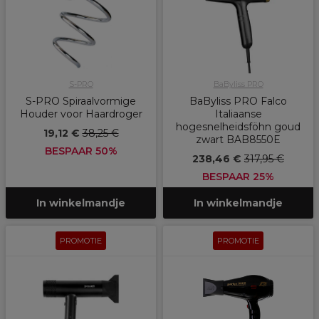
S-PRO
BaByliss PRO
S-PRO Spiraalvormige
BaByliss PRO Falco
Houder voor Haardroger
Italiaanse
hogesnelheidsföhn goud
19,12 €
38,25 €
zwart BAB8550E
BESPAAR 50%
238,46 €
317,95 €
BESPAAR 25%
In winkelmandje
In winkelmandje
PROMOTIE
PROMOTIE