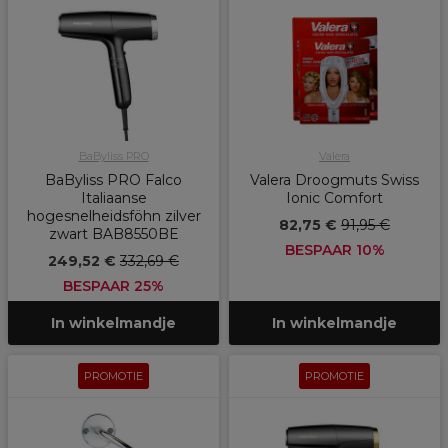
BaByliss PRO
Valera
BaByliss PRO Falco
Valera Droogmuts Swiss
Italiaanse
Ionic Comfort
hogesnelheidsföhn zilver
82,75 €
91,95 €
zwart BAB8550BE
BESPAAR 10%
249,52 €
332,69 €
BESPAAR 25%
In winkelmandje
In winkelmandje
PROMOTIE
PROMOTIE