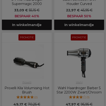
Supermagic 2000
Houder Curved
33,09 €
55,15 €
22,97 €
45,95 €
BESPAAR 40%
BESPAAR 50%
In winkelmandje
In winkelmandje
PROMOTIE
PROMOTIE
Proxelli
Wahl
Proxelli Kila Volumising Hot
Wahl Haardroger Barber 5
Brush
Star 2200W Zwart/Chroom
(
2
)
(
1
)
49,17 €
70,25 €
47,97 €
95,95 €