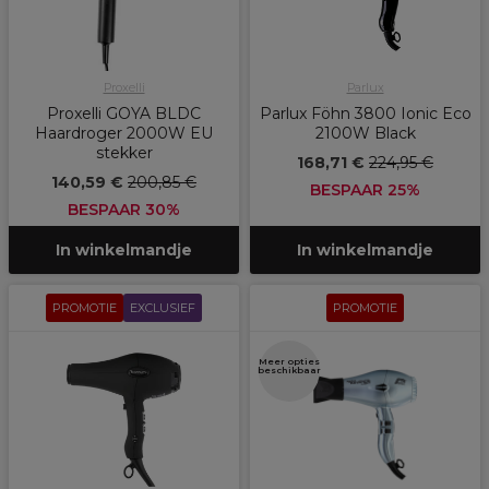
Proxelli
Parlux
Proxelli GOYA BLDC
Parlux Föhn 3800 Ionic Eco
Haardroger 2000W EU
2100W Black
stekker
168,71 €
224,95 €
140,59 €
200,85 €
BESPAAR 25%
BESPAAR 30%
In winkelmandje
In winkelmandje
PROMOTIE
EXCLUSIEF
PROMOTIE
Meer opties
beschikbaar