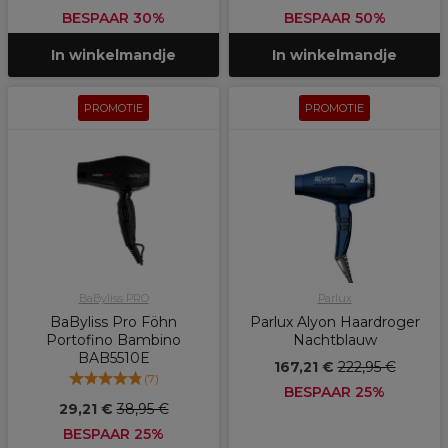
BESPAAR 30%
BESPAAR 50%
In winkelmandje
In winkelmandje
PROMOTIE
PROMOTIE
BaByliss PRO
Parlux
BaByliss Pro Föhn
Parlux Alyon Haardroger
Portofino Bambino
Nachtblauw
BAB5510E
167,21 €
222,95 €
(
7
)
BESPAAR 25%
29,21 €
38,95 €
BESPAAR 25%