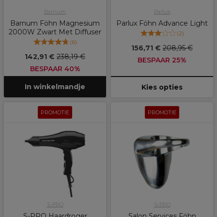
Barnum
Parlux
Barnum Föhn Magnesium
Parlux Föhn Advance Light
2000W Zwart Met Diffuser
(
2
)
(
6
)
156,71 €
208,95 €
142,91 €
238,19 €
BESPAAR 25%
BESPAAR 40%
In winkelmandje
Kies opties
PROMOTIE
PROMOTIE
S-PRO
S-PRO
S-PRO Haardroger
Salon Services Föhn