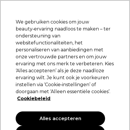
*Voorw. van
Klaar om je aan te melden voor
-15 %
? Word lid van
Pro-Duo
Prestige
en gebruik
RET15
op je eerste aankoop.
toep.
We gebruiken cookies om jouw
Aanmelden
beauty‑ervaring naadloos te maken – ter
ondersteuning van
Merken
Deals 🌟
Haar
Elektra
Beauty
Salon interieur
websitefunctionaliteiten, het
personaliseren van aanbiedingen met
Volgende dag geleverd*
Na verzending, maandag t/m vrijdag
onze vertrouwde partners en om jouw
ervaring met ons merk te verbeteren. Kies
Föhn Aanbiedingen
Elektra
Elektrische Deals 🌟
‘Alles accepteren’ als je deze naadloze
ervaring wilt. Je kunt ook je voorkeuren
Föhn Aanbiedingen
instellen via ‘Cookie‑instellingen’ of
doorgaan met ‘Alleen essentiële cookies’.
Cookiebeleid
Filters
Alles accepteren
Sorteren op:
Nieuw