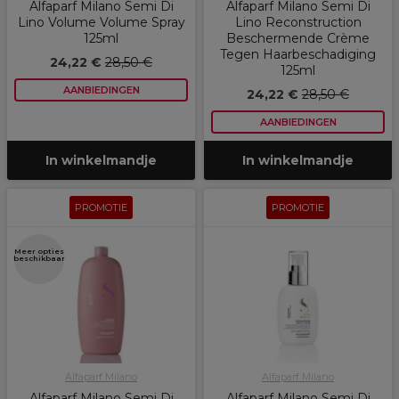
Alfaparf Milano Semi Di
Alfaparf Milano Semi Di
Lino Volume Volume Spray
Lino Reconstruction
125ml
Beschermende Crème
Tegen Haarbeschadiging
24,22 €
28,50 €
125ml
AANBIEDINGEN
24,22 €
28,50 €
AANBIEDINGEN
In winkelmandje
In winkelmandje
PROMOTIE
PROMOTIE
Meer opties
beschikbaar
Alfaparf Milano
Alfaparf Milano
Alfaparf Milano Semi Di
Alfaparf Milano Semi Di