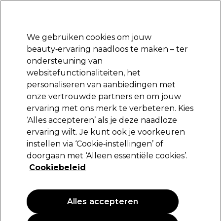
*Voorw. van
Klaar om je aan te melden voor
-15 %
? Word lid van
Pro-Duo
Prestige
en gebruik
RET15
op je eerste aankoop.
toep.
We gebruiken cookies om jouw
Aanmelden
beauty‑ervaring naadloos te maken – ter
ondersteuning van
Merken
Deals 🌟
Haar
Elektra
Beauty
Salon interieur
websitefunctionaliteiten, het
personaliseren van aanbiedingen met
Volgende dag geleverd*
Na verzending, maandag t/m vrijdag
onze vertrouwde partners en om jouw
ervaring met ons merk te verbeteren. Kies
Semi di Lino
Merken
Alfaparf Milano
‘Alles accepteren’ als je deze naadloze
ervaring wilt. Je kunt ook je voorkeuren
Semi di Lino
instellen via ‘Cookie‑instellingen’ of
doorgaan met ‘Alleen essentiële cookies’.
Ontdek Alfaparf Milano Semi di Lino – de bekroonde
Cookiebeleid
Italiaanse haarverzorgingslijn die je haar gezond en stralend
houdt van wortel tot punt. Mix en match shampoos,
Lees meer
conditioners en stylingproducten om jouw perfecte
haarroutine te creëren. Of je nu glans, hydratatie of herstel
Alles accepteren
nodig hebt – Semi di Lino heeft het allemaal!