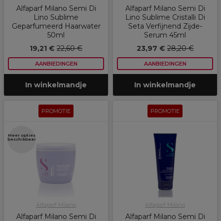
Alfaparf Milano Semi Di
Alfaparf Milano Semi Di
Lino Sublime
Lino Sublime Cristalli Di
Geparfumeerd Haarwater
Seta Verfijnend Zijde-
50ml
Serum 45ml
19,21 €
22,60 €
23,97 €
28,20 €
AANBIEDINGEN
AANBIEDINGEN
In winkelmandje
In winkelmandje
PROMOTIE
PROMOTIE
Meer opties
beschikbaar
Alfaparf Milano
Alfaparf Milano
Alfaparf Milano Semi Di
Alfaparf Milano Semi Di