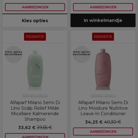
AANBIEDINGEN
AANBIEDINGEN
In winkelmandje
Kies opties
PROMOTIE
PROMOTIE
Meer opties
Meer opties
beschikbaar
beschikbaar
Alfaparf Milano
Alfaparf Milano
Alfaparf Milano Semi Di
Alfaparf Milano Semi Di
Lino Scalp Relief Milde
Lino Moisture Nutritive
Micellaire Kalmerende
Leave-In Conditioner
Shampoo
34,25 €
40,30 €
33,62 €
39,55 €
AANBIEDINGEN
AANBIEDINGEN