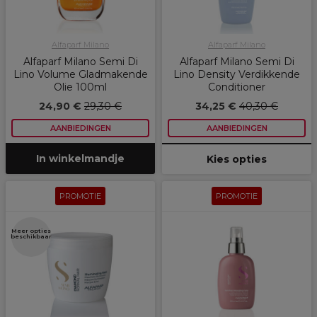
Alfaparf Milano
Alfaparf Milano
Alfaparf Milano Semi Di
Alfaparf Milano Semi Di
Lino Volume Gladmakende
Lino Density Verdikkende
Olie 100ml
Conditioner
24,90 €
29,30 €
34,25 €
40,30 €
AANBIEDINGEN
AANBIEDINGEN
In winkelmandje
Kies opties
PROMOTIE
PROMOTIE
Meer opties
beschikbaar