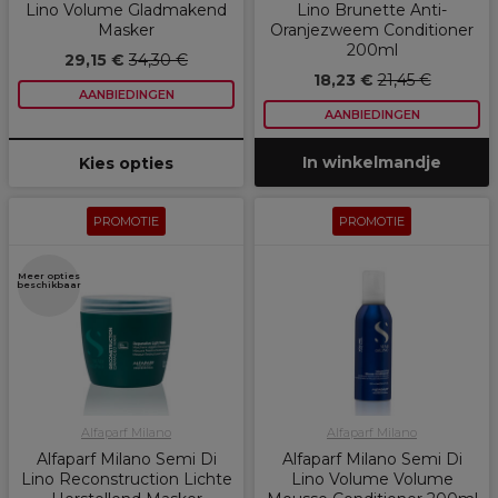
Lino Volume Gladmakend
Lino Brunette Anti-
Masker
Oranjezweem Conditioner
200ml
29,15 €
34,30 €
18,23 €
21,45 €
AANBIEDINGEN
AANBIEDINGEN
In winkelmandje
Kies opties
PROMOTIE
PROMOTIE
Meer opties
beschikbaar
Alfaparf Milano
Alfaparf Milano
Alfaparf Milano Semi Di
Alfaparf Milano Semi Di
Lino Reconstruction Lichte
Lino Volume Volume