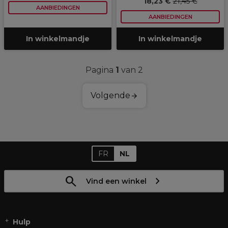
18,23 €
21,45 €
AANBIEDINGEN
AANBIEDINGEN
In winkelmandje
In winkelmandje
Pagina
1
van 2
Volgende
FR
NL
Vind een winkel
Hulp