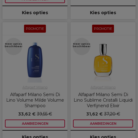
Kies opties
Kies opties
PROMOTIE
PROMOTIE
Meer opties
Meer opties
beschikbaar
beschikbaar
Alfaparf Milano
Alfaparf Milano
Alfaparf Milano Semi Di
Alfaparf Milano Semi Di
Lino Volume Milde Volume
Lino Sublime Cristalli Liquidi
Shampoo
Verfijnend Elixir
33,62 €
39,55 €
31,62 €
37,20 €
AANBIEDINGEN
AANBIEDINGEN
Kies opties
Kies opties