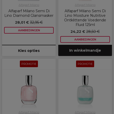
Alfaparf Milano
Alfaparf Milano
Alfaparf Milano Semi Di
Alfaparf Milano Semi Di
Lino Diamond Glansmasker
Lino Moisture Nutritive
Ontklittende Voedende
28,01 €
32,95 €
Fluid 125ml
AANBIEDINGEN
24,22 €
28,50 €
AANBIEDINGEN
In winkelmandje
Kies opties
PROMOTIE
PROMOTIE
Alfaparf Milano
Alfaparf Milano