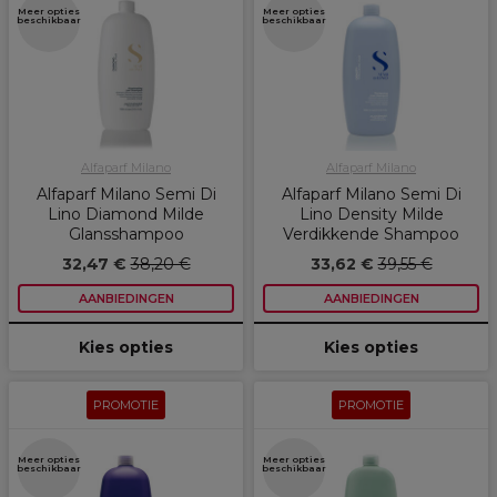
Meer opties
Meer opties
beschikbaar
beschikbaar
Alfaparf Milano
Alfaparf Milano
Alfaparf Milano Semi Di
Alfaparf Milano Semi Di
Lino Diamond Milde
Lino Density Milde
Glansshampoo
Verdikkende Shampoo
32,47 €
38,20 €
33,62 €
39,55 €
AANBIEDINGEN
AANBIEDINGEN
Kies opties
Kies opties
PROMOTIE
PROMOTIE
Meer opties
Meer opties
beschikbaar
beschikbaar