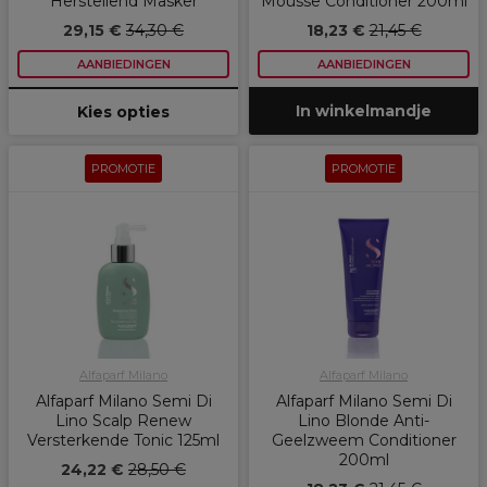
Herstellend Masker
Mousse Conditioner 200ml
29,15 €
34,30 €
18,23 €
21,45 €
AANBIEDINGEN
AANBIEDINGEN
In winkelmandje
Kies opties
PROMOTIE
PROMOTIE
Alfaparf Milano
Alfaparf Milano
Alfaparf Milano Semi Di
Alfaparf Milano Semi Di
Lino Scalp Renew
Lino Blonde Anti-
Versterkende Tonic 125ml
Geelzweem Conditioner
200ml
24,22 €
28,50 €