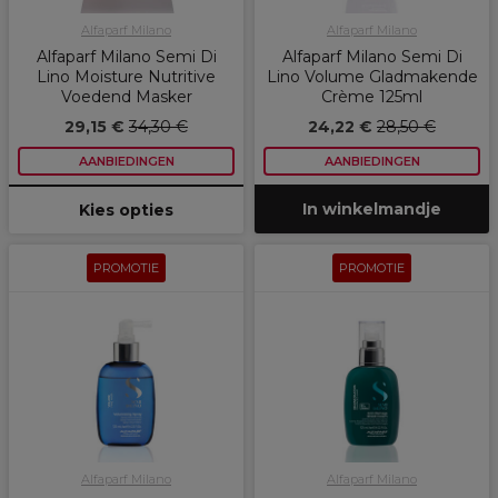
Alfaparf Milano
Alfaparf Milano
Alfaparf Milano Semi Di
Alfaparf Milano Semi Di
Lino Moisture Nutritive
Lino Volume Gladmakende
Voedend Masker
Crème 125ml
29,15 €
34,30 €
24,22 €
28,50 €
AANBIEDINGEN
AANBIEDINGEN
In winkelmandje
Kies opties
PROMOTIE
PROMOTIE
Alfaparf Milano
Alfaparf Milano