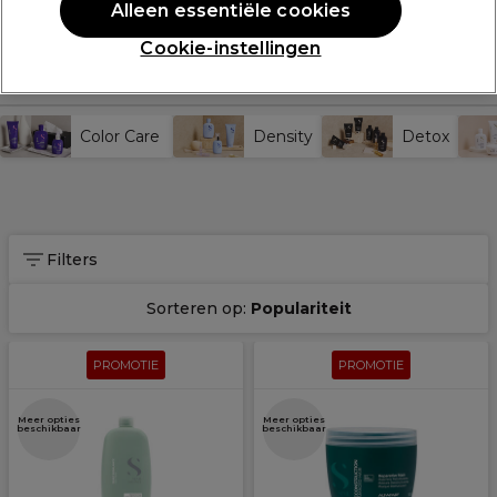
Alleen essentiële cookies
Leer meer over de Semi
Cookie-instellingen
Di Lino haarverzorging
Color Care
Density
Detox
Filters
Sorteren op:
Populariteit
PROMOTIE
PROMOTIE
Meer opties
Meer opties
beschikbaar
beschikbaar