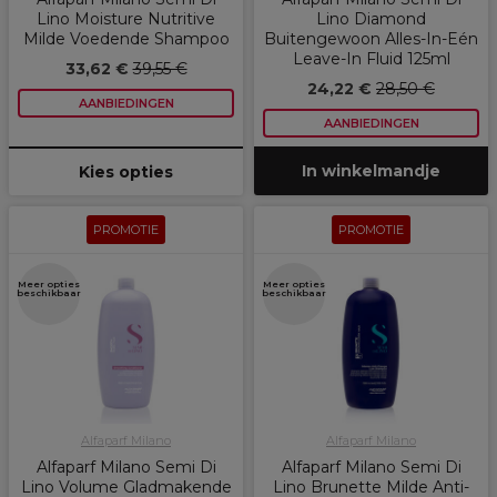
Lino Moisture Nutritive
Lino Diamond
Milde Voedende Shampoo
Buitengewoon Alles-In-Eén
Leave-In Fluid 125ml
33,62 €
39,55 €
24,22 €
28,50 €
AANBIEDINGEN
AANBIEDINGEN
In winkelmandje
Kies opties
PROMOTIE
PROMOTIE
Meer opties
Meer opties
beschikbaar
beschikbaar
Alfaparf Milano
Alfaparf Milano
Alfaparf Milano Semi Di
Alfaparf Milano Semi Di
Lino Volume Gladmakende
Lino Brunette Milde Anti-