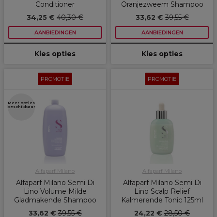
Conditioner
Oranjezweem Shampoo
34,25 €
40,30 €
33,62 €
39,55 €
AANBIEDINGEN
AANBIEDINGEN
Kies opties
Kies opties
PROMOTIE
PROMOTIE
Meer opties
beschikbaar
Alfaparf Milano
Alfaparf Milano
Alfaparf Milano Semi Di
Alfaparf Milano Semi Di
Lino Volume Milde
Lino Scalp Relief
Gladmakende Shampoo
Kalmerende Tonic 125ml
33,62 €
39,55 €
24,22 €
28,50 €