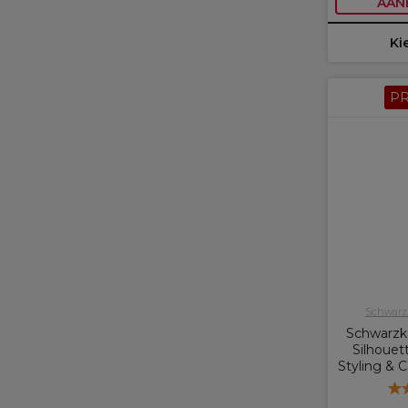
AAN
Ki
P
Schwarzk
Schwarzko
Silhouet
Styling & 