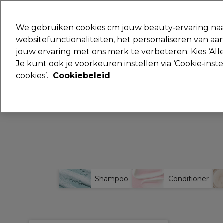
Klaar om je aan te melden voor
We gebruiken cookies om jouw beauty‑ervaring naa
websitefunctionaliteiten, het personaliseren van 
jouw ervaring met ons merk te verbeteren. Kies ‘Alle
Merken
Deals 🌟
Haar
Elektra
Je kunt ook je voorkeuren instellen via ‘Cookie‑inst
cookies’.
Cookiebeleid
Shampoo
Conditioner