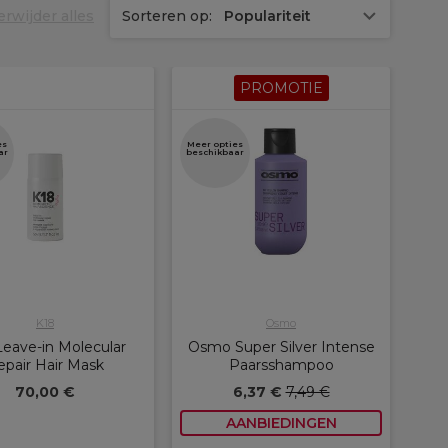
erwijder alles
Sorteren op:
Populariteit
PROMOTIE
es
Meer opties
ar
beschikbaar
K18
Osmo
Leave-in Molecular
Osmo Super Silver Intense
epair Hair Mask
Paarsshampoo
70,00 €
6,37 €
7,49 €
AANBIEDINGEN