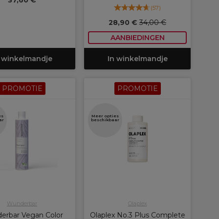
37,60 €
(
57
)
28,90 €
34,00 €
AANBIEDINGEN
 winkelmandje
In winkelmandje
PROMOTIE
PROMOTIE
es
Meer opties
ar
beschikbaar
Wunderbar
Olaplex
erbar Vegan Color
Olaplex No.3 Plus Complete