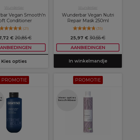
Wunderbar
Wunderbar
bar Vegan Smooth'n
Wunderbar Vegan Nutri
oft Conditioner
Repair Mask 250ml
(
21
)
(
35
)
7,72 €
20,85 €
25,97 €
30,55 €
ANBIEDINGEN
AANBIEDINGEN
In winkelmandje
Kies opties
PROMOTIE
PROMOTIE
es
Meer opties
ar
beschikbaar