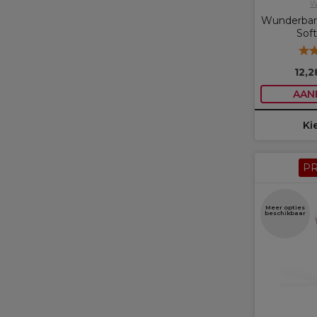
W
Wunderbar
Sof
12,
AAN
Ki
P
Meer opties
beschikbaar