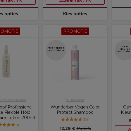
BIEDINGEN
AANBIEDINGEN
es opties
Kies opties
ROMOTIE
PROMOTIE
Meer
Meer opties
kleuren
beschikbaar
beschikba
opf Professional
Wunderbar
pf Professional
Wunderbar Vegan Color
Osm
te Flexible Hold
Protect Shampoo
Kleu
Care Lotion 200ml
(
34
)
1
(
1
)
12,28 €
14,45 €
A