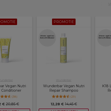
V
ROMOTIE
PROMOTIE
Meer opties
Meer opti
beschikbaar
beschikba
underbar
Wunderbar
ar Vegan Nutri
Wunderbar Vegan Nutri
K18 
 Conditioner
Repair Shampoo
R
(
38
)
(
29
)
2 €
20,85 €
12,28 €
14,45 €