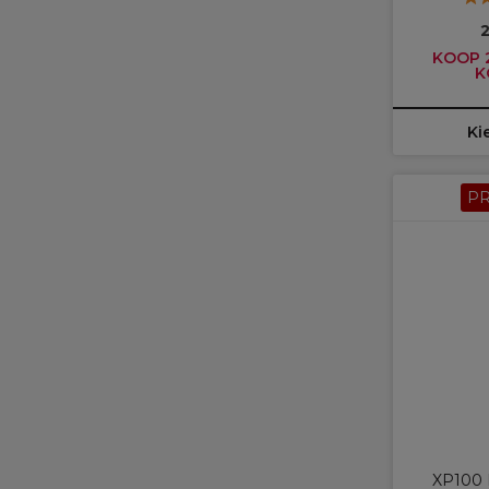
2
KOOP 2
K
Ki
P
XP100 