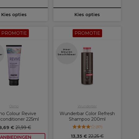
Kies opties
Kies opties
PROMOTIE
PROMOTIE
Meer
kleuren
ar
beschikbaar
Osmo
Wunderbar
o Colour Revive
Wunderbar Color Refresh
rconditioner 225ml
Shampoo 200ml
(
37
)
8,69 €
21,99 €
13,35 €
22,25 €
ANBIEDINGEN