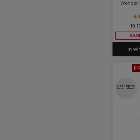
Wonder I
19,
AAN
In w
P
Meer opties
beschikbaar