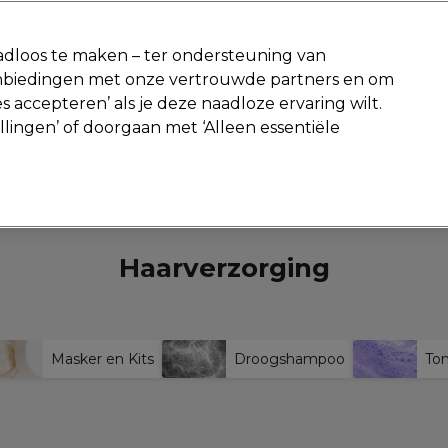
-15 %
? Word lid van
Pro-Duo Prestige
en gebruik
RET15
op je eer
dloos te maken – ter ondersteuning van
aanbiedingen met onze vertrouwde partners en om
Zoeken
s accepteren’ als je deze naadloze ervaring wilt.
Beauty
Salon interieur
Mannen
Vegan
Nieuwe product
ellingen’ of doorgaan met ‘Alleen essentiële
Volgende dag geleverd*
Na verzending, maandag t/m vrijdag
Haar
Haarverzorging
Haarverzorging
Masker en Kits
Droogshampoo
Ton