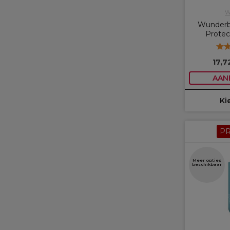
W
Wunderb
Protec
17,7
AAN
Ki
P
Meer opties
beschikbaar