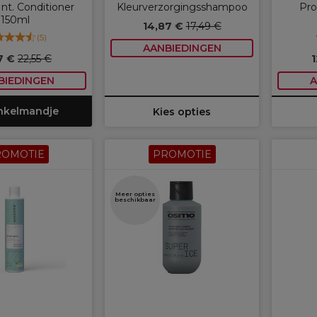
nt. Conditioner
Kleurverzorgingsshampoo
Pro
150ml
14,87 €
17,49 €
(
5
)
AANBIEDINGEN
17 €
22,55 €
1
BIEDINGEN
A
inkelmandje
Kies opties
ROMOTIE
PROMOTIE
Meer opties
beschikbaar