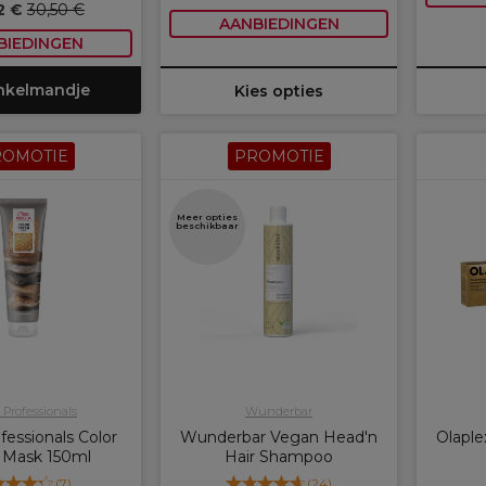
2 €
30,50 €
AANBIEDINGEN
BIEDINGEN
inkelmandje
Kies opties
ROMOTIE
PROMOTIE
Meer opties
beschikbaar
 Professionals
Wunderbar
fessionals Color
Wunderbar Vegan Head'n
Olaple
 Mask 150ml
Hair Shampoo
(
7
)
(
24
)