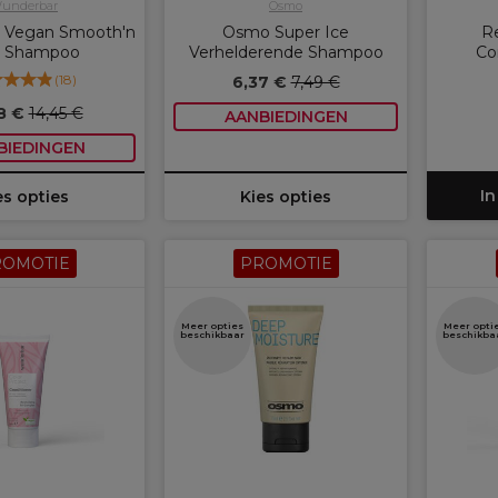
underbar
Osmo
 Vegan Smooth'n
Osmo Super Ice
R
t Shampoo
Verhelderende Shampoo
Co
(
18
)
6,37 €
7,49 €
28 €
14,45 €
AANBIEDINGEN
BIEDINGEN
In
es opties
Kies opties
ROMOTIE
PROMOTIE
Meer opties
Meer opti
beschikbaar
beschikba