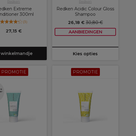
Redken
Redken
edken Extreme
Redken Acidic Colour Gloss
nditioner 300ml
Shampoo
(
3
)
26,18 €
30,80 €
27,15 €
AANBIEDINGEN
 winkelmandje
Kies opties
PROMOTIE
PROMOTIE
es
ar