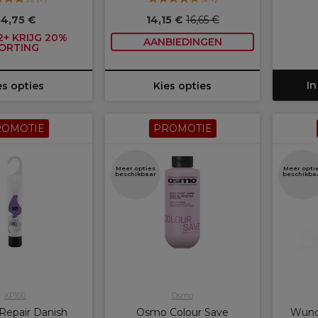
4,75 €
14,15 €
16,65 €
+ KRIJG 20%
AANBIEDINGEN
ORTING
In
es opties
Kies opties
ROMOTIE
PROMOTIE
Meer opties
Meer opti
beschikbaar
beschikba
XP100
Osmo
Repair Danish
Osmo Colour Save
Wund