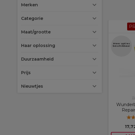
Merken
Categorie
P
Maat/grootte
Meer opties
Haar oplossing
beschikbaar
Duurzaamheid
Prijs
Nieuwtjes
W
Wunderb
Repair
17,7