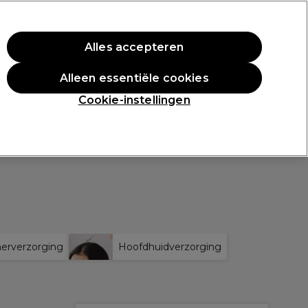
ste aankoop.
*Voorw. van toep.
Alles accepteren
Aanmelden
Alleen essentiële cookies
en
Inspiratie
Professionele Awards
Cookie-instellingen
erverzorging
Hoofdhuidverzorging