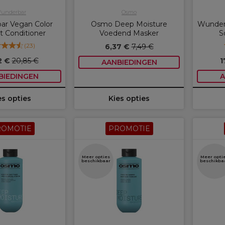
underbar
Osmo
ar Vegan Color
Osmo Deep Moisture
Wunder
t Conditioner
Voedend Masker
S
(
23
)
6,37 €
7,49 €
2 €
20,85 €
1
AANBIEDINGEN
BIEDINGEN
A
es opties
Kies opties
ROMOTIE
PROMOTIE
Meer opties
Meer opti
beschikbaar
beschikba