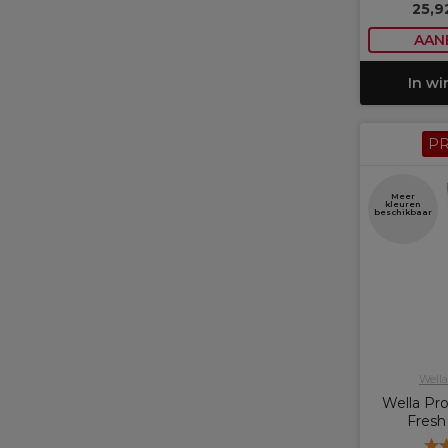
25,9
AAN
In w
P
Meer
kleuren
beschikbaar
Wella
Wella Pro
Fresh