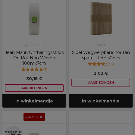
Jean Marin Epil
Sibel
Jean Marin Ontharingsstrips
Sibel Wegwerpbare houten
On Roll Non Woven
spatel 11cm 50pcs
100mx7cm
(
1
)
(
1
)
2,02 €
30,15 €
AANBIEDINGEN
AANBIEDINGEN
In winkelmandje
In winkelmandje
PROMOTIE
Meer opties
beschikbaar