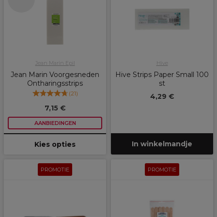
Jean Marin Epil
Hive
Jean Marin Voorgesneden
Hive Strips Paper Small 100
Ontharingsstrips
st
(
21
)
4,29 €
7,15 €
AANBIEDINGEN
In winkelmandje
Kies opties
PROMOTIE
PROMOTIE