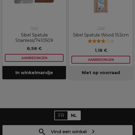
Sibel
Sibel
Sibel Spatula
Sibel Spatula Wood 15.5cm
Stainless/7410509
(
1
)
8,98 €
1,18 €
AANBIEDINGEN
AANBIEDINGEN
In winkelmandje
Niet op voorraad
FR
NL
Vind een winkel