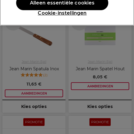
Alleen essentiële cookies
PROMOTIE
PROMOTIE
Cookie-instellingen
Meer opties
Meer opties
beschikbaar
beschikbaar
Jean Marin Epil
Jean Marin Epil
Jean Marin Spatula Inox
Jean Marin Spatel Hout
(
2
)
8,05 €
11,65 €
AANBIEDINGEN
AANBIEDINGEN
Kies opties
Kies opties
PROMOTIE
PROMOTIE