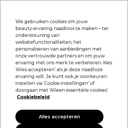
*Voorw. van
Klaar om je aan te melden voor
-15 %
? Word lid van
Pro-Duo
Prestige
en gebruik
RET15
op je eerste aankoop.
toep.
We gebruiken cookies om jouw
Aanmelden
beauty‑ervaring naadloos te maken – ter
ondersteuning van
Merken
Deals 🌟
Haar
Elektra
Beauty
Salon interieur
websitefunctionaliteiten, het
personaliseren van aanbiedingen met
Volgende dag geleverd*
Na verzending, maandag t/m vrijdag
onze vertrouwde partners en om jouw
ervaring met ons merk te verbeteren. Kies
Ontharingsstrips en spatel
Salon interieur
Schoonheid tools
‘Alles accepteren’ als je deze naadloze
ervaring wilt. Je kunt ook je voorkeuren
Ontharingsstrips en spatel
instellen via ‘Cookie‑instellingen’ of
doorgaan met ‘Alleen essentiële cookies’.
Cookiebeleid
Filters
Alles accepteren
Sorteren op:
Nieuw