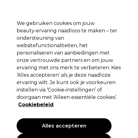
*Voorw. van
Klaar om je aan te melden voor
-15 %
? Word lid van
Pro-Duo
Prestige
en gebruik
RET15
op je eerste aankoop.
toep.
We gebruiken cookies om jouw
Aanmelden
beauty‑ervaring naadloos te maken – ter
ondersteuning van
Merken
Deals 🌟
Haar
Elektra
Beauty
Salon interieur
websitefunctionaliteiten, het
personaliseren van aanbiedingen met
Volgende dag geleverd*
Na verzending, maandag t/m vrijdag
onze vertrouwde partners en om jouw
ervaring met ons merk te verbeteren. Kies
‘Alles accepteren’ als je deze naadloze
Schwarzkopf Professional Bonacure Color
ervaring wilt. Je kunt ook je voorkeuren
Freeze Silver Treatment
instellen via ‘Cookie‑instellingen’ of
doorgaan met ‘Alleen essentiële cookies’.
(
0
)
Cookiebeleid
Niet van toepassing
Alles accepteren