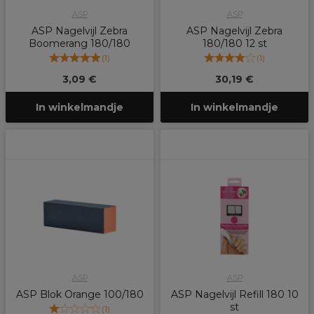
ASP
ASP
ASP Nagelvijl Zebra
ASP Nagelvijl Zebra
Boomerang 180/180
180/180 12 st
(
1
)
(
1
)
3,09 €
30,19 €
In winkelmandje
In winkelmandje
ASP
ASP
ASP Blok Orange 100/180
ASP Nagelvijl Refill 180 10
st
(
1
)