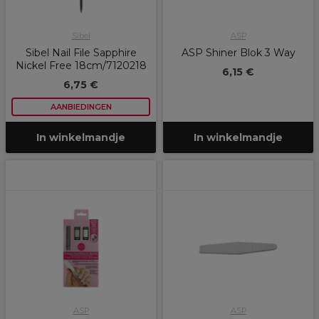
Sibel
ASP
Sibel Nail File Sapphire
ASP Shiner Blok 3 Way
Nickel Free 18cm/7120218
6,15 €
6,75 €
AANBIEDINGEN
In winkelmandje
In winkelmandje
ASP
ASP