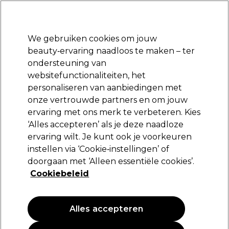
*Voorw. van
Klaar om je aan te melden voor
-15 %
? Word lid van
Pro-Duo
Prestige
en gebruik
RET15
op je eerste aankoop.
toep.
We gebruiken cookies om jouw
Aanmelden
beauty‑ervaring naadloos te maken – ter
ondersteuning van
Merken
Deals 🌟
Haar
Elektra
Beauty
Salon interieur
websitefunctionaliteiten, het
personaliseren van aanbiedingen met
Volgende dag geleverd*
Na verzending, maandag t/m vrijdag
onze vertrouwde partners en om jouw
ervaring met ons merk te verbeteren. Kies
Tools en vijlen
Beauty
Nagels
‘Alles accepteren’ als je deze naadloze
ervaring wilt. Je kunt ook je voorkeuren
Tools en vijlen
instellen via ‘Cookie‑instellingen’ of
doorgaan met ‘Alleen essentiële cookies’.
Cookiebeleid
Filters
Alles accepteren
Sorteren op:
Nieuw