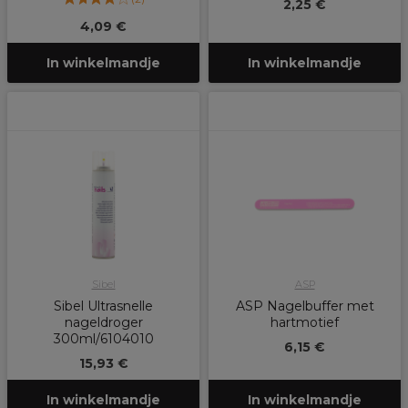
2,25 €
4,09 €
In winkelmandje
In winkelmandje
Sibel
ASP
Sibel Ultrasnelle
ASP Nagelbuffer met
nageldroger
hartmotief
300ml/6104010
6,15 €
15,93 €
In winkelmandje
In winkelmandje