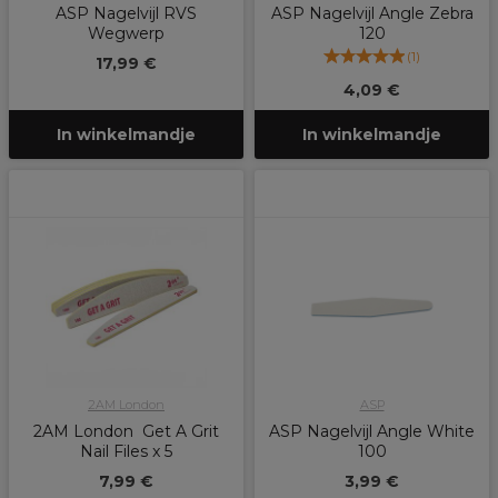
ASP Nagelvijl RVS
ASP Nagelvijl Angle Zebra
Wegwerp
120
(
1
)
17,99 €
4,09 €
In winkelmandje
In winkelmandje
2AM London
ASP
2AM London Get A Grit
ASP Nagelvijl Angle White
Nail Files x 5
100
7,99 €
3,99 €