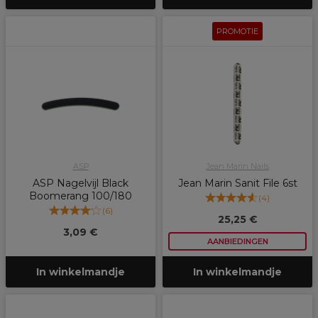
PROMOTIE
ASP
Jean Marin Nails
ASP Nagelvijl Black
Jean Marin Sanit File 6st
Boomerang 100/180
(
4
)
(
6
)
25,25 €
3,09 €
AANBIEDINGEN
In winkelmandje
In winkelmandje