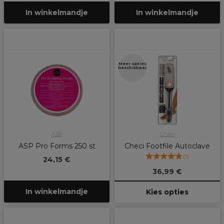
In winkelmandje
In winkelmandje
Meer opties
beschikbaar
ASP
Checi
ASP Pro Forms 250 st
Checi Footfile Autoclave
(
1
)
24,15 €
36,99 €
In winkelmandje
Kies opties