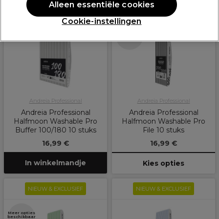
Alleen essentiële cookies
NIEUW & EXCLUSIEF
NIEUW & EXCLUSIEF
Cookie-instellingen
Meer opties
beschikbaar
Andreia Professional
Andreia Professional
Andreia Professional
Andreia Professional
Halfmoon Washable Pro
Halfmoon Washable Pro
Buffer 100/180 10 stuks
File 10 stuks
16,99 €
16,99 €
In winkelmandje
Kies opties
NIEUW & EXCLUSIEF
NIEUW & EXCLUSIEF
Meer opties
beschikbaar