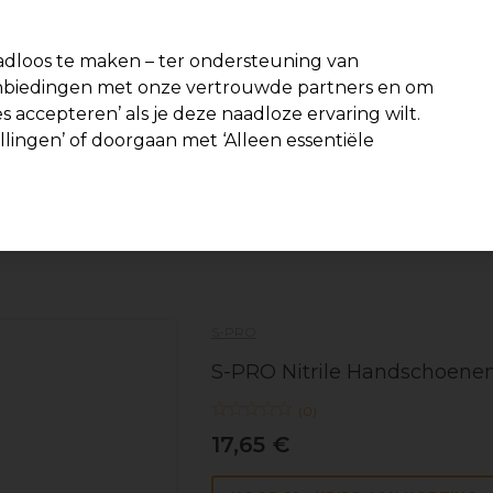
-15 %
? Word lid van
Pro-Duo Prestige
en gebruik
RET15
op je eer
dloos te maken – ter ondersteuning van
aanbiedingen met onze vertrouwde partners en om
Zoeken
s accepteren’ als je deze naadloze ervaring wilt.
Beauty
Salon interieur
Mannen
Vegan
Nieuwe product
ellingen’ of doorgaan met ‘Alleen essentiële
Gratis Bezorging
vanaf slechts €40
Haar
Kappers Tools
Handschoenen
S-PRO
S-PRO Nitrile Handschoene
(
0
)
17,65 €