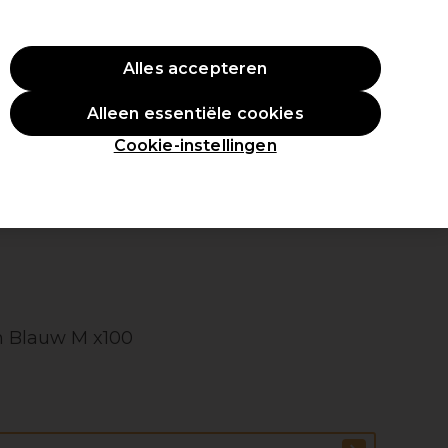
ste aankoop.
*Voorw. van toep.
Alles accepteren
Aanmelden
Alleen essentiële cookies
en
Inspiratie
Professionele Awards
Cookie-instellingen
n Blauw M x100