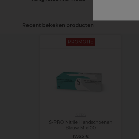
Recent bekeken producten
PROMOTIE
S-PRO
S-PRO Nitrile Handschoenen
Blauw M x100
17,65 €