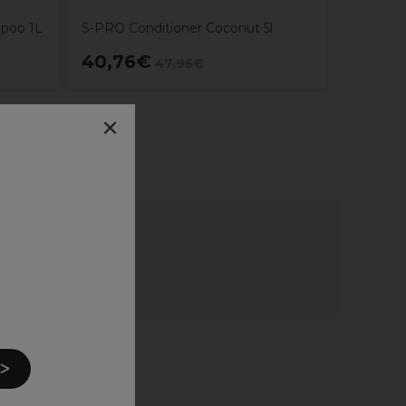
poo 1L
S-PRO Conditioner Coconut 5l
40,76€
10,75
47,95€
×
 ᐳ