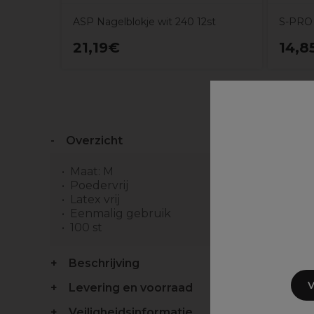
ASP Nagelblokje wit 240 12st
S-PRO 
21,19€
14,8
Overzicht
Maat: M
Poedervrij
Latex vrij
Eenmalig gebruik
100 st
Beschrijving
V
Levering en voorraad
Veiligheidsinformatie