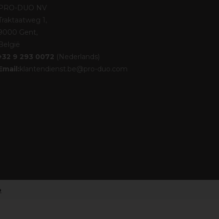
PRO-DUO NV
Traktaatweg 1,
9000 Gent,
België
+32 9 293 0072
(Nederlands)
Email:
klantendienst.be@pro-duo.com
o