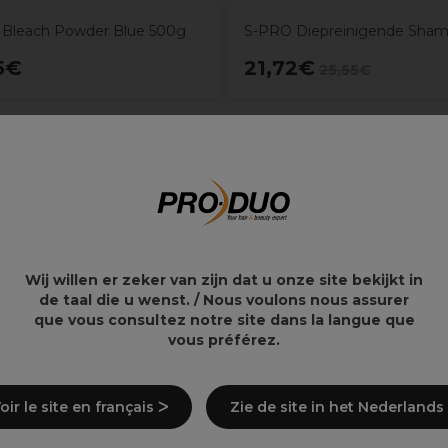
Bleach Powder Blue 500g
S-PRO Diepreinigende Sham
5€
21,72€
25,55€
Wij willen er zeker van zijn dat u onze site bekijkt in
de taal die u wenst. / Nous voulons nous assurer
que vous consultez notre site dans la langue que
vous préférez.
oir le site en français ᐳ
Zie de site in het Nederlands