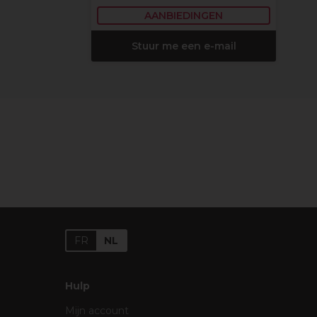
AANBIEDINGEN
Stuur me een e-mail
FR
NL
Hulp
Mijn account