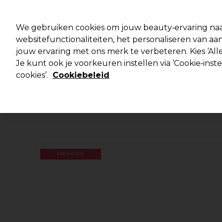
Klaar om je aan te melden voor
We gebruiken cookies om jouw beauty‑ervaring naa
websitefunctionaliteiten, het personaliseren van 
jouw ervaring met ons merk te verbeteren. Kies ‘Alle
Merken
Deals 🌟
Haar
Elektra
Je kunt ook je voorkeuren instellen via ‘Cookie‑inst
cookies’.
Cookiebeleid
Volgende dag geleverd*
Na verzending, maandag t/m vrijdag
PROMOTIE