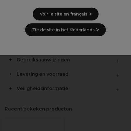
Niet-steriel
Chirurgische messen
Voir le site en français ᐳ
Kwaliteit
Anti-corrosie
Koolstofstaal
Zie de site in het Nederlands ᐳ
Beschrijving
Gebruiksaanwijzingen
Levering en voorraad
Veiligheidsinformatie
Recent bekeken producten