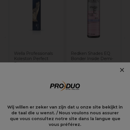
D
Wella Professionals
Redken Shades EQ
Koleston Perfect
Bonder Inside Demi-
Permanent
permanente
×
Haarkleuring 12/1
haarkleuring - 09VV
60ml
Lilac Ice 60ml
19,90€
17,95€
Wij willen er zeker van zijn dat u onze site bekijkt in
de taal die u wenst. / Nous voulons nous assurer
que vous consultez notre site dans la langue que
Overzicht
vous préférez.