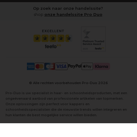
Op zoek naar onze handelssite?
shop
onze handelssite Pro Duo
© Alle rechten voorbehouden Pro-Duo
2026
Pro-Duo is uw specialist in haar- en schoonheidsproducten, met een
ongeëvenaard aanbod van professionele artikelen van topmerken.
Onze oplossingen zijn perfect voor kappers en
schoonheidsspecialisten die de nieuwste trends willen integreren en
hun klanten de best mogelijke service willen bieden.