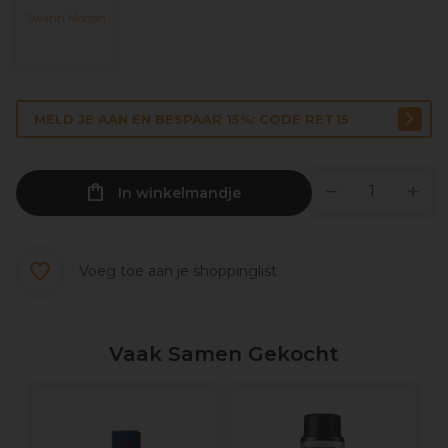
Swann Morton
MELD JE AAN EN BESPAAR 15%: CODE RET15
In winkelmandje
Voeg toe aan je shoppinglist
Vaak Samen Gekocht
L