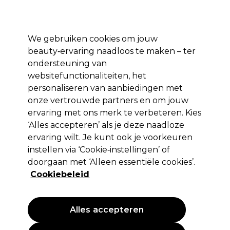
*Voorw. van
Klaar om je aan te melden voor
-15 %
? Word lid van
Pro-Duo
Prestige
en gebruik
RET15
op je eerste aankoop.
toep.
We gebruiken cookies om jouw
Aanmelden
beauty‑ervaring naadloos te maken – ter
ondersteuning van
Merken
Deals 🌟
Haar
Elektra
Beauty
Salon interieur
websitefunctionaliteiten, het
personaliseren van aanbiedingen met
Volgende dag geleverd*
Na verzending, maandag t/m vrijdag
onze vertrouwde partners en om jouw
ervaring met ons merk te verbeteren. Kies
‘Alles accepteren’ als je deze naadloze
Swann Morton
ervaring wilt. Je kunt ook je voorkeuren
Swann Morton Chirurgische Mesjes Niet
instellen via ‘Cookie‑instellingen’ of
Steriel Nr10 100st
doorgaan met ‘Alleen essentiële cookies’.
Cookiebeleid
(
0
)
22,29 €
Alles accepteren