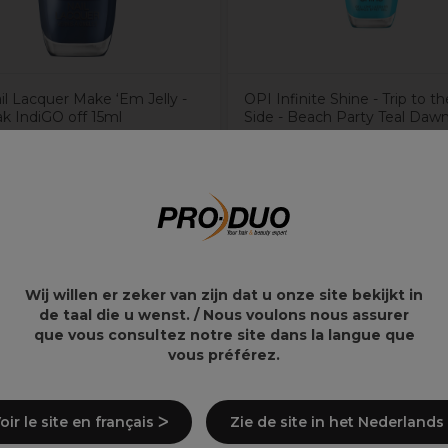
il Lacquer Make ‘Em Jelly -
OPI Infinite Shine - Trip to th
ak IndiGO off 15ml
Side - Beach Party Teal Daw
8€
23,94€
19,14€
Wij willen er zeker van zijn dat u onze site bekijkt in
de taal die u wenst. / Nous voulons nous assurer
que vous consultez notre site dans la langue que
vous préférez.
oir le site en français ᐳ
Zie de site in het Nederlands
legen)