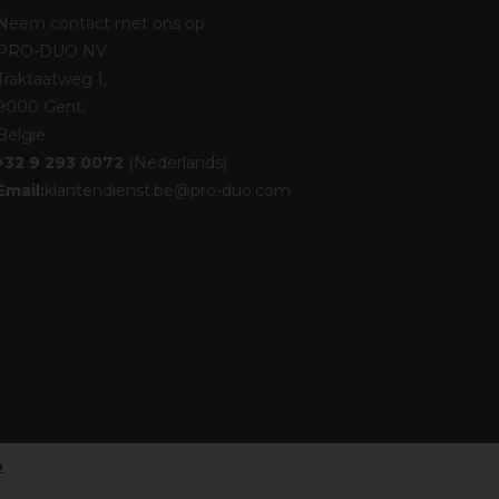
Neem contact met ons op
PRO-DUO NV
Traktaatweg 1,
9000 Gent,
België
+32 9 293 0072
(Nederlands)
Email:
klantendienst.be@pro-duo.com
o