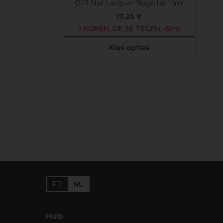
OPI Nail Lacquer Nagellak 15ml
17,25 €
1 KOPEN, DE 2E TEGEN -50%
Kies opties
FR
NL
Hulp