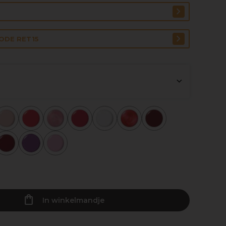
CODE RET15
In winkelmandje