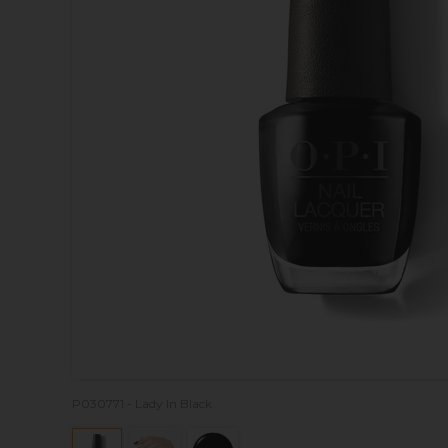
P030771 - Lady In Black