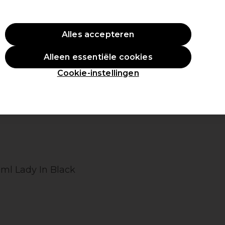
ste aankoop.
*Voorw. van toep.
Alles accepteren
Aanmelden
Alleen essentiële cookies
en
Inspiratie
Professionele Awards
Cookie-instellingen
5ml Lady In Black