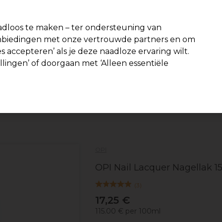
-15 %
? Word lid van
Pro-Duo Prestige
en gebruik
RET15
op je eer
dloos te maken – ter ondersteuning van
aanbiedingen met onze vertrouwde partners en om
Zoeken
s accepteren’ als je deze naadloze ervaring wilt.
Beauty
Salon interieur
Mannen
Vegan
Nieuwe product
ellingen’ of doorgaan met ‘Alleen essentiële
Gratis Bezorging
vanaf slechts €40
Beauty
Nagels
Nagellak
OPI
OPI Nail Lacquer Nagellak 1
(
3
)
17,25 €
115.00 € per 100ml