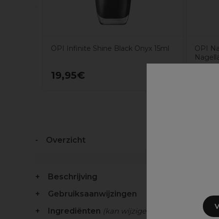
OPI Infinite Shine Black Onyx 15ml
OPI Na
Nagell
19,95€
11,4
Overzicht
Beschrijving
Gebruiksaanwijzingen
V
Ingrediënten
(kan wijzigen, verpakking raadp