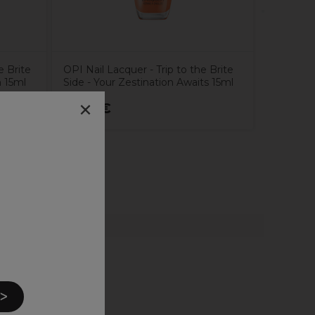
e Brite
OPI Nail Lacquer - Trip to the Brite
n 15ml
Side - Your Zestination Awaits 15ml
×
19,14€
14,37
 ᐳ