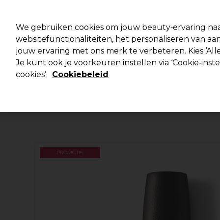
Klaar om je aan te melden voor
We gebruiken cookies om jouw beauty‑ervaring naa
websitefunctionaliteiten, het personaliseren van 
jouw ervaring met ons merk te verbeteren. Kies ‘Alle
Merken
Deals 🌟
Haar
Elektra
Je kunt ook je voorkeuren instellen via ‘Cookie‑inst
cookies’.
Cookiebeleid
Volgende dag geleverd*
Na verzending, maandag t/m vrijdag
PROMOTIE