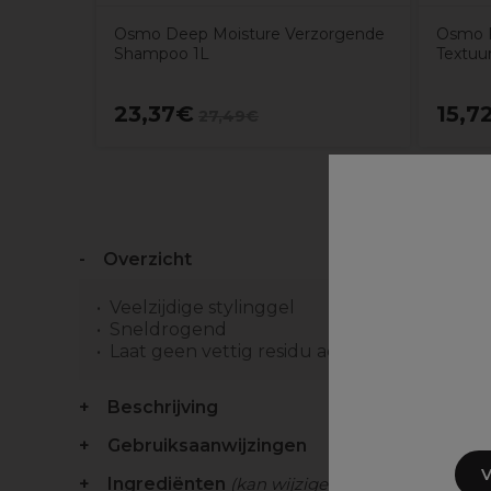
Osmo Deep Moisture Verzorgende
Osmo F
Shampoo 1L
Textuu
23,37€
15,7
27,49€
Overzicht
Veelzijdige stylinggel
Sneldrogend
Laat geen vettig residu achter
Beschrijving
Gebruiksaanwijzingen
V
Ingrediënten
(kan wijzigen, verpakking raadp