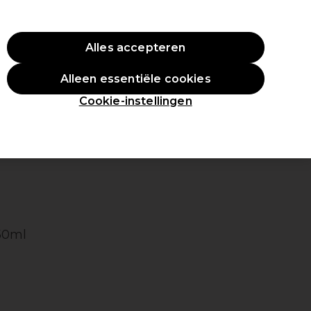
ste aankoop.
*Voorw. van toep.
Alles accepteren
Aanmelden
Alleen essentiële cookies
en
Inspiratie
Professionele Awards
Cookie-instellingen
450ml