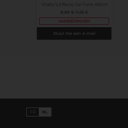
Vitality's Effecto Gel Forte 450ml
9,65 €
11,35 €
AANBIEDINGEN
Stuur me een e-mail
FR
NL