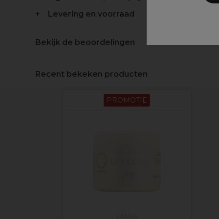
Levering en voorraad
Bekijk de beoordelingen
Recent bekeken producten
PROMOTIE
Vitality's