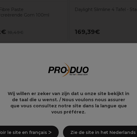
ibre Paste
Daylight Slimline 4 Tafel - Sta
rcreërende Gom 100ml
2€
169,39€
18,49€
Wij willen er zeker van zijn dat u onze site bekijkt in
de taal die u wenst. / Nous voulons nous assurer
que vous consultez notre site dans la langue que
vous préférez.
oir le site en français ᐳ
Zie de site in het Nederlands
legen)