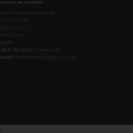
Service en Contact
Neem contact met ons op
PRO-DUO NV
Traktaatweg 1,
9000 Gent,
België
+32 9 293 0072
(Nederlands)
Email:
klantendienst.be@pro-duo.com
o