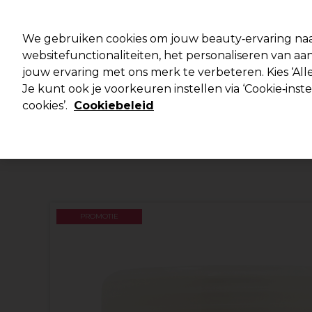
Klaar om je aan te melden voor
We gebruiken cookies om jouw beauty‑ervaring naa
websitefunctionaliteiten, het personaliseren van 
jouw ervaring met ons merk te verbeteren. Kies ‘Alle
Merken
Deals 🌟
Haar
Elektra
Je kunt ook je voorkeuren instellen via ‘Cookie‑inst
cookies’.
Cookiebeleid
Volgende dag geleverd*
Na verzending, maandag t/m vrijdag
PROMOTIE