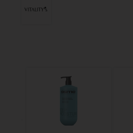
d Gel
Grijs