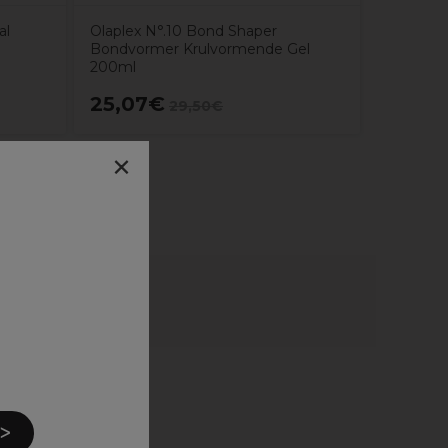
al
Olaplex N°.10 Bond Shaper
Bondvormer Krulvormende Gel
200ml
25,07€
56,01
29,50€
×
 ᐳ