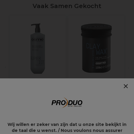
Vaak Samen Gekocht
×
Osmo Super Ice
Osmo Clay Wax Styler
Verhelderende
Op Kleibasis 100ml
Shampoo 1L
34,42€
16,99€
40,49€
19,99€
Wij willen er zeker van zijn dat u onze site bekijkt in
de taal die u wenst. / Nous voulons nous assurer