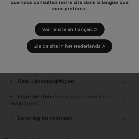
que vous consultez notre site dans la langue que
vous préférez.
Overzicht
Voir le site en français ᐳ
Een lichtgewicht verdikkende crème
Ontworpen om directe volume toe te voegen.
Voegt textuur toe tijdens het stylingsproces.
Zie de site in het Nederlands ᐳ
Veganistisch
Beschrijving
Gebruiksaanwijzingen
Ingrediënten
(kan wijzigen, verpakking
raadplegen)
Levering en voorraad