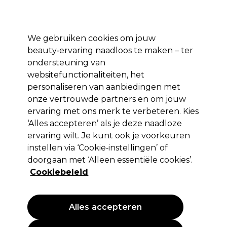
*Voorw. van
Klaar om je aan te melden voor
-15 %
? Word lid van
Pro-Duo
Prestige
en gebruik
RET15
op je eerste aankoop.
toep.
We gebruiken cookies om jouw
Aanmelden
beauty‑ervaring naadloos te maken – ter
ondersteuning van
Merken
Deals 🌟
Haar
Elektra
Beauty
Salon interieur
websitefunctionaliteiten, het
personaliseren van aanbiedingen met
Volgende dag geleverd*
Na verzending, maandag t/m vrijdag
onze vertrouwde partners en om jouw
ervaring met ons merk te verbeteren. Kies
‘Alles accepteren’ als je deze naadloze
Osmo
ervaring wilt. Je kunt ook je voorkeuren
Osmo Extreme Volume Volumecrème 150ml
instellen via ‘Cookie‑instellingen’ of
doorgaan met ‘Alleen essentiële cookies’.
(
0
)
Cookiebeleid
12,74 €
14,99 €
9.99 € per 100ml
Alles accepteren
PROMOTIE