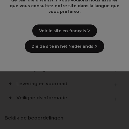
que vous consultez notre site dans la langue que
vous préférez.
Overzicht
Voir le site en français ᐳ
Klassieke permanente golfkrullers
Zie de site in het Nederlands ᐳ
Gemaakt van duurzaam plastic
Lang formaat
Beschrijving
Levering en voorraad
Veiligheidsinformatie
Bekijk de beoordelingen