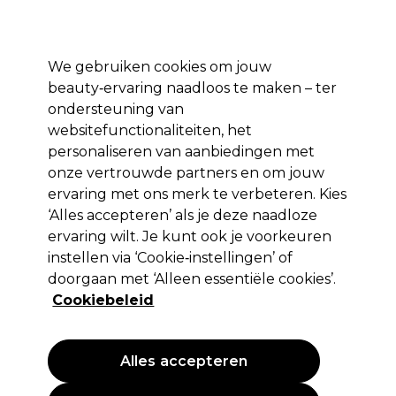
*Voorw. van
Klaar om je aan te melden voor
-15 %
? Word lid van
Pro-Duo
Prestige
en gebruik
RET15
op je eerste aankoop.
toep.
We gebruiken cookies om jouw
Aanmelden
beauty‑ervaring naadloos te maken – ter
ondersteuning van
Merken
Deals 🌟
Haar
Elektra
Beauty
Salon interieur
websitefunctionaliteiten, het
personaliseren van aanbiedingen met
Volgende dag geleverd*
Na verzending, maandag t/m vrijdag
onze vertrouwde partners en om jouw
ervaring met ons merk te verbeteren. Kies
‘Alles accepteren’ als je deze naadloze
Sibel
ervaring wilt. Je kunt ook je voorkeuren
Sibel Permanentwikkels Klassiek 13mm
instellen via ‘Cookie‑instellingen’ of
Blauw 12 Stk
doorgaan met ‘Alleen essentiële cookies’.
Cookiebeleid
(
3
)
5,19 €
Alles accepteren
PROMOTIE