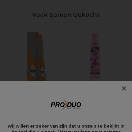
Vaak Samen Gekocht
×
XP100 Intense
Crazy Color Semi-
Radiance Permanent
Permanent Hair Color
Haarkleuring 100ml
Cream 100ml
7.11
10,55€
9,95€
Wij willen er zeker van zijn dat u onze site bekijkt in
de taal die u wenst. / Nous voulons nous assurer