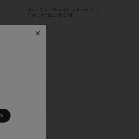
Jean Marin Wax Waspatroon met
Hyaluronzuur 100ml
4,05€
19,15
×
 ᐳ