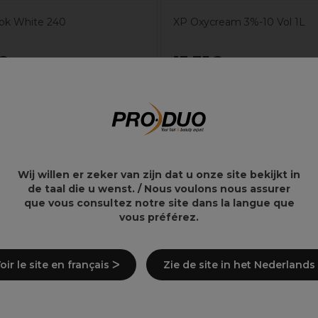
ok White 240
XP Oxycream 3%-10 Vol 1L
€
13,75€
Wij willen er zeker van zijn dat u onze site bekijkt in
de taal die u wenst. / Nous voulons nous assurer
que vous consultez notre site dans la langue que
ede
vous préférez.
r 1 smeerolie 1 spansleutel 2 vingerringen
oir le site en français ᐳ
Zie de site in het Nederlands