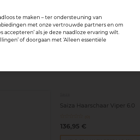
-15 %
? Word lid van
Pro-Duo Prestige
en gebruik
RET15
op je eer
dloos te maken – ter ondersteuning van
aanbiedingen met onze vertrouwde partners en om
Zoeken
s accepteren’ als je deze naadloze ervaring wilt.
Beauty
Salon interieur
Mannen
Vegan
Nieuwe product
ellingen’ of doorgaan met ‘Alleen essentiële
Gratis Bezorging
vanaf slechts €40
Haar
Kappersscharen
Schaar
Saiza
Saiza Haarschaar Viper 6.0
(
0
)
136,95 €