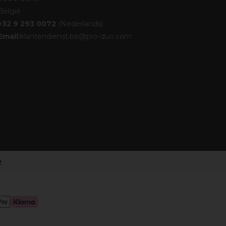
België
+32 9 293 0072
(Nederlands)
Email:
klantendienst.be@pro-duo.com
o