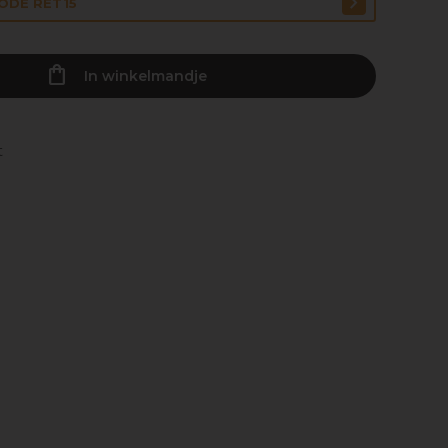
CODE RET15
In winkelmandje
t