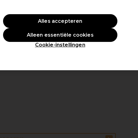
ste aankoop.
*Voorw. van toep.
Alles accepteren
Aanmelden
Alleen essentiële cookies
en
Inspiratie
Professionele Awards
Cookie-instellingen