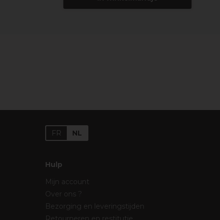
FR
NL
Hulp
Mijn account
Over ons ?
Bezorging en leveringstijden
Retourneren en restitutie