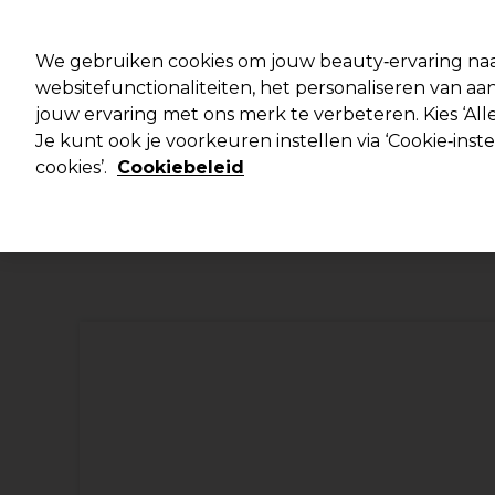
Klaar om je aan te melden voor
We gebruiken cookies om jouw beauty‑ervaring naa
websitefunctionaliteiten, het personaliseren van 
jouw ervaring met ons merk te verbeteren. Kies ‘Alle
Merken
Deals 🌟
Haar
Elektra
Je kunt ook je voorkeuren instellen via ‘Cookie‑inst
cookies’.
Cookiebeleid
Volgende dag geleverd*
Na verzending, maandag t/m vrijdag