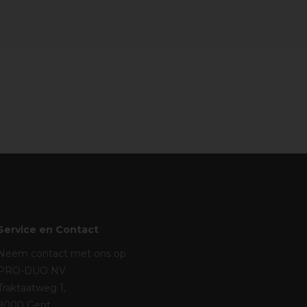
Service en Contact
Neem contact met ons op
PRO-DUO NV
Traktaatweg 1,
9000 Gent,