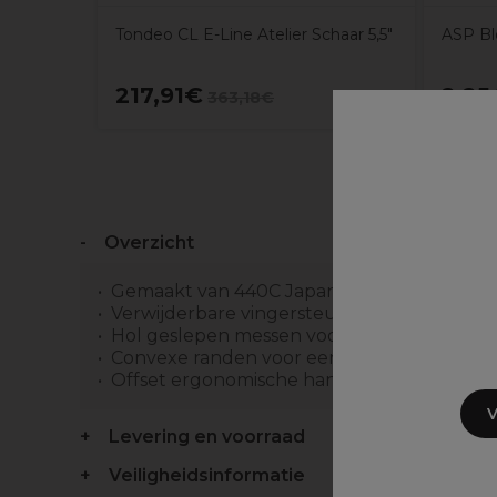
Tondeo CL E-Line Atelier Schaar 5,5"
ASP Bl
217,91€
2,25
363,18€
Overzicht
Gemaakt van 440C Japans roestvrij staal
Verwijderbare vingersteun
Hol geslepen messen voor een nettere sn
Convexe randen voor een soepele actie
Offset ergonomische handgreep 1 haarschaa
V
Levering en voorraad
Veiligheidsinformatie