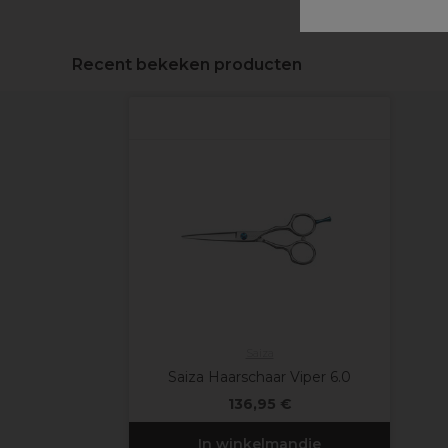
Recent bekeken producten
Saiza
Saiza Haarschaar Viper 6.0
136,95 €
In winkelmandje