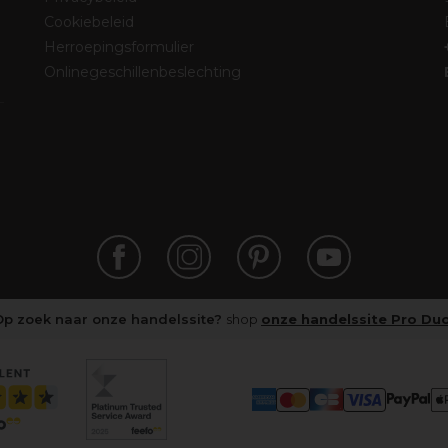
Cookiebeleid
Herroepingsformulier
Onlinegeschillenbeslechting
Op zoek naar onze handelssite?
shop
onze handelssite Pro Du