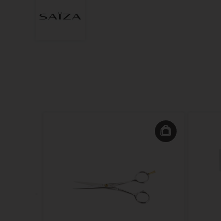
i-
00ml 9.0