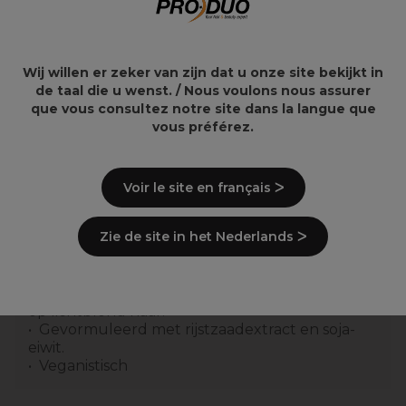
Wunderbar Vegan
Osmo Super Silver
Color Protect Sheer
Intens Paarsmasker
Silver Shampoo
1L
Wij willen er zeker van zijn dat u onze site bekijkt in
22,74€
29,32€
26,75€
34,49€
de taal die u wenst. / Nous voulons nous assurer
que vous consultez notre site dans la langue que
vous préférez.
Voir le site en français ᐳ
Overzicht
Zie de site in het Nederlands ᐳ
Gepubliceerd met superzwarte pigmenten
om gele/oranje tinten tegen te gaan.
Intensieve conditionerende behandeling
Levert super schone super heldere resultaten
op lichtblond haar.
Gevormuleerd met rijstzaadextract en soja-
eiwit.
Veganistisch