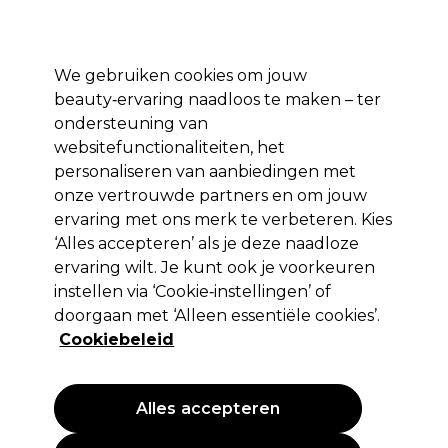
*Voorw. van
Klaar om je aan te melden voor
-15 %
? Word lid van
Pro-Duo
Prestige
en gebruik
RET15
op je eerste aankoop.
toep.
We gebruiken cookies om jouw
Aanmelden
beauty‑ervaring naadloos te maken – ter
ondersteuning van
Merken
Deals 🌟
Haar
Elektra
Beauty
Salon interieur
websitefunctionaliteiten, het
personaliseren van aanbiedingen met
Volgende dag geleverd*
Na verzending, maandag t/m vrijdag
onze vertrouwde partners en om jouw
ervaring met ons merk te verbeteren. Kies
‘Alles accepteren’ als je deze naadloze
Osmo
ervaring wilt. Je kunt ook je voorkeuren
Osmo Super Ice Verhelderend Zwartmasker
instellen via ‘Cookie‑instellingen’ of
400ml
doorgaan met ‘Alleen essentiële cookies’.
Cookiebeleid
(
0
)
19,12 €
22,49 €
5.62 € per 100ml
Alles accepteren
PROMOTIE