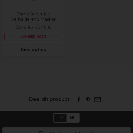
Osmo Super Ice
Verhelderend Masker
22,49 € - 40,49 €
AANBIEDINGEN
Kies opties
Deel dit product:
FR
NL