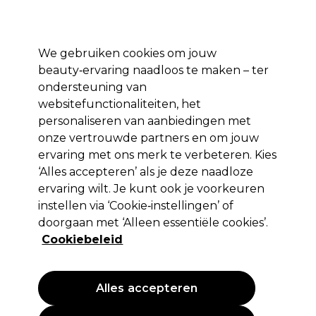
*Voorw. van
Klaar om je aan te melden voor
-15 %
? Word lid van
Pro-Duo
Prestige
en gebruik
RET15
op je eerste aankoop.
toep.
We gebruiken cookies om jouw
Aanmelden
beauty‑ervaring naadloos te maken – ter
ondersteuning van
Merken
Deals 🌟
Haar
Elektra
Beauty
Salon interieur
websitefunctionaliteiten, het
personaliseren van aanbiedingen met
Volgende dag geleverd*
Na verzending, maandag t/m vrijdag
onze vertrouwde partners en om jouw
ervaring met ons merk te verbeteren. Kies
‘Alles accepteren’ als je deze naadloze
Wella Professionals
ervaring wilt. Je kunt ook je voorkeuren
Wella Professionals Color Xpress – Vegan
instellen via ‘Cookie‑instellingen’ of
Xpress Touch-up extra lichtblond
doorgaan met ‘Alleen essentiële cookies’.
verhelderend 10/ 60 ml
Cookiebeleid
(
13
)
19,55 €
Alles accepteren
32.58 € per 100ml