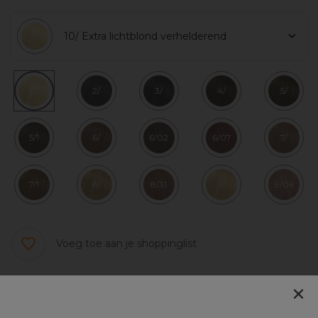
10/ Extra lichtblond verhelderend
10/
2/
3/
4/
5/
5/1
6/
6/02
6/07
7/
7/1
8/
8/31
9/
9/06
Voeg toe aan je shoppinglist
×
Vaak Samen Gekocht