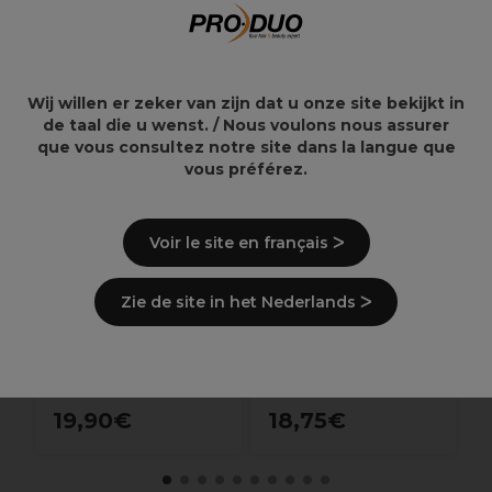
L
D
Wij willen er zeker van zijn dat u onze site bekijkt in
de taal die u wenst. / Nous voulons nous assurer
h
que vous consultez notre site dans la langue que
a
vous préférez.
S
g
Voir le site en français ᐳ
Wella Professionals
L'Oréal Inoa 2 60ml
Koleston Perfect
Zie de site in het Nederlands ᐳ
Permanent
Haarkleuring 6/98
Donkerblond Rokerig-
Parel 60ml
19,90€
18,75€