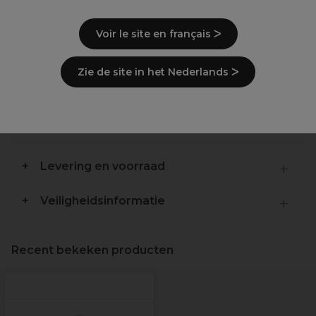
Duoborstel: het beste van twee werelden -
ontwarren en glans.
Voir le site en français ᐳ
Omhelst de hoofdhuid
Zacht pijnloos ontwarren.
Sectiepluk
Zie de site in het Nederlands ᐳ
Gerecycled plastic
Voorkomt klitten: geen breuk.
Verbetert de natuurlijke glans: verdeelt olie.
Zacht moeiteloos ontwarren.
Levering en voorraad
Veiligheidsinformatie
Recent bekeken producten