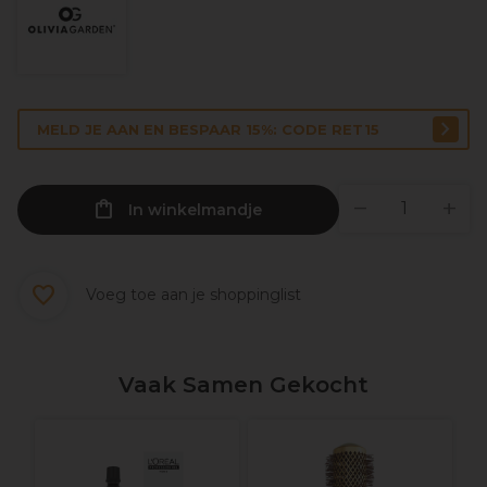
MELD JE AAN EN BESPAAR 15%: CODE RET15
In winkelmandje
Voeg toe aan je shoppinglist
Vaak Samen Gekocht
S