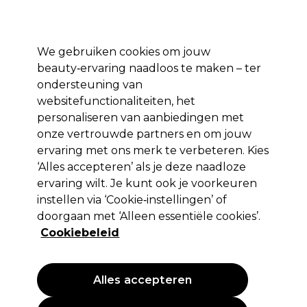
*Voorw. van
Klaar om je aan te melden voor
-15 %
? Word lid van
Pro-Duo
Prestige
en gebruik
RET15
op je eerste aankoop.
toep.
We gebruiken cookies om jouw
Aanmelden
beauty‑ervaring naadloos te maken – ter
ondersteuning van
Merken
Deals 🌟
Haar
Elektra
Beauty
Salon interieur
websitefunctionaliteiten, het
personaliseren van aanbiedingen met
Volgende dag geleverd*
Na verzending, maandag t/m vrijdag
onze vertrouwde partners en om jouw
ervaring met ons merk te verbeteren. Kies
‘Alles accepteren’ als je deze naadloze
Olivia Garden
ervaring wilt. Je kunt ook je voorkeuren
Olivia Garden Ronde Borstel Expert Blowout
instellen via ‘Cookie‑instellingen’ of
Grip Golvend Borstelharen 25mm
doorgaan met ‘Alleen essentiële cookies’.
Cookiebeleid
(
0
)
28,19 €
Alles accepteren