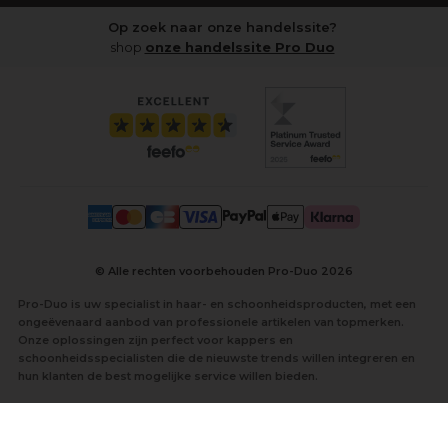
Op zoek naar onze handelssite?
shop
onze handelssite Pro Duo
© Alle rechten voorbehouden Pro-Duo
2026
Pro-Duo is uw specialist in haar- en schoonheidsproducten, met een
ongeëvenaard aanbod van professionele artikelen van topmerken.
Onze oplossingen zijn perfect voor kappers en
schoonheidsspecialisten die de nieuwste trends willen integreren en
hun klanten de best mogelijke service willen bieden.