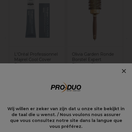
B
nd
L'Oréal Professionnel
Olivia Garden Ronde
Majirel Cool Cover
Borstel Expert
Permanent
Blowout Glans
×
Haarkleuring 5.17
Golvend 55mm
60ml
17,50€
34,59€
Wij willen er zeker van zijn dat u onze site bekijkt in
de taal die u wenst. / Nous voulons nous assurer
que vous consultez notre site dans la langue que
Overzicht
vous préférez.