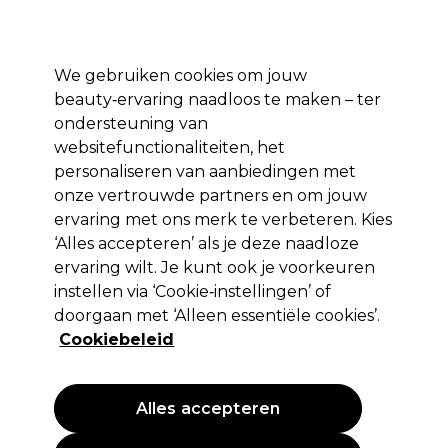
*Voorw. van
Klaar om je aan te melden voor
-15 %
? Word lid van
Pro-Duo
Prestige
en gebruik
RET15
op je eerste aankoop.
toep.
We gebruiken cookies om jouw
Aanmelden
beauty‑ervaring naadloos te maken – ter
ondersteuning van
Merken
Deals 🌟
Haar
Elektra
Beauty
Salon interieur
websitefunctionaliteiten, het
personaliseren van aanbiedingen met
Volgende dag geleverd*
Na verzending, maandag t/m vrijdag
onze vertrouwde partners en om jouw
ervaring met ons merk te verbeteren. Kies
‘Alles accepteren’ als je deze naadloze
BaByliss PRO
ervaring wilt. Je kunt ook je voorkeuren
BaByliss PRO Scherkopf 45 mm
instellen via ‘Cookie‑instellingen’ of
FX8700E/RGE/FX8705E
doorgaan met ‘Alleen essentiële cookies’.
Cookiebeleid
(
0
)
43,95 €
Alles accepteren