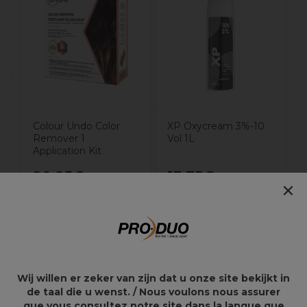
K
Colour Undo Color
XP Oxycream 3%-10
Remover 1
Vol 1L
Application Kit
20,25€
13,75€
×
Overzicht
Wij willen er zeker van zijn dat u onze site bekijkt in
de taal die u wenst. / Nous voulons nous assurer
Mes in Japans staal: hoge
que vous consultez notre site dans la langue que