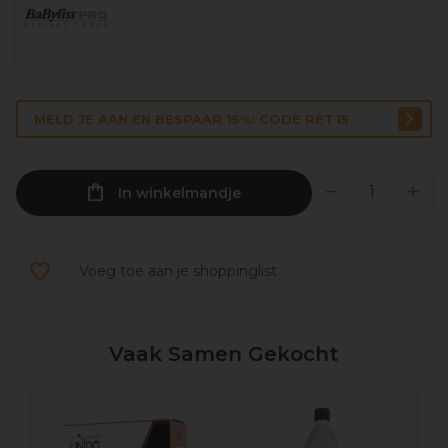
MELD JE AAN EN BESPAAR 15%: CODE RET15
In winkelmandje
Voeg toe aan je shoppinglist
Vaak Samen Gekocht
W