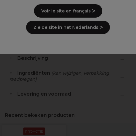
Deze herstellende crème voor hielen
Voir le site en français ᐳ
geformuleerd met aloë vera en kokosolie
verzorgt de droge gebarsten en eeltige
Zie de site in het Nederlands ᐳ
voetenhuid intensief.
Deze met pepermunt geïnfuseerde crème
maakt de voethuid zacht en soepel
Beschrijving
Ingrediënten
(kan wijzigen, verpakking
raadplegen)
Levering en voorraad
Recent bekeken producten
PROMOTIE