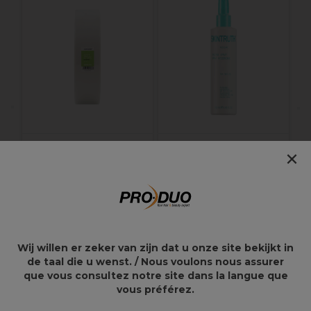
X
W
C
×
Jean Marin
SKINTRUTH
Ontharingsstrips On
Hygiënische
Roll Non Woven
Pedicurespray 250ml
100mx7cm
30,15€
9,05€
Wij willen er zeker van zijn dat u onze site bekijkt in
de taal die u wenst. / Nous voulons nous assurer
que vous consultez notre site dans la langue que
vous préférez.
Overzicht