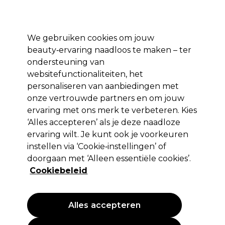
*Voorw. van
Klaar om je aan te melden voor
-15 %
? Word lid van
Pro-Duo
Prestige
en gebruik
RET15
op je eerste aankoop.
toep.
We gebruiken cookies om jouw
Aanmelden
beauty‑ervaring naadloos te maken – ter
ondersteuning van
Merken
Deals 🌟
Haar
Elektra
Beauty
Salon interieur
websitefunctionaliteiten, het
personaliseren van aanbiedingen met
Volgende dag geleverd*
Na verzending, maandag t/m vrijdag
onze vertrouwde partners en om jouw
ervaring met ons merk te verbeteren. Kies
‘Alles accepteren’ als je deze naadloze
SKINTRUTH
ervaring wilt. Je kunt ook je voorkeuren
SKINTRUTH Intensive Heel Repair Balm 150ml
instellen via ‘Cookie‑instellingen’ of
doorgaan met ‘Alleen essentiële cookies’.
(
0
)
Cookiebeleid
9,15 €
6.10 € per 100ml
Alles accepteren
PROMOTIE