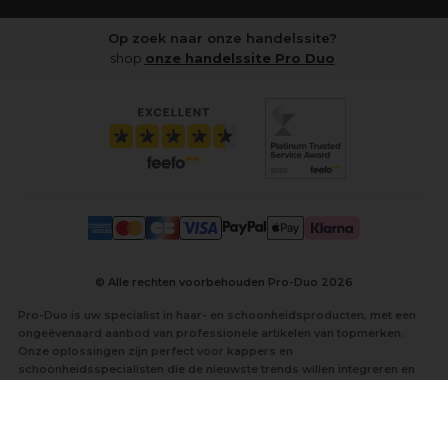
Op zoek naar onze handelssite?
shop
onze handelssite Pro Duo
© Alle rechten voorbehouden Pro-Duo
2026
Pro-Duo is uw specialist in haar- en schoonheidsproducten, met een
ongeëvenaard aanbod van professionele artikelen van topmerken.
Onze oplossingen zijn perfect voor kappers en
schoonheidsspecialisten die de nieuwste trends willen integreren en
hun klanten de best mogelijke service willen bieden.