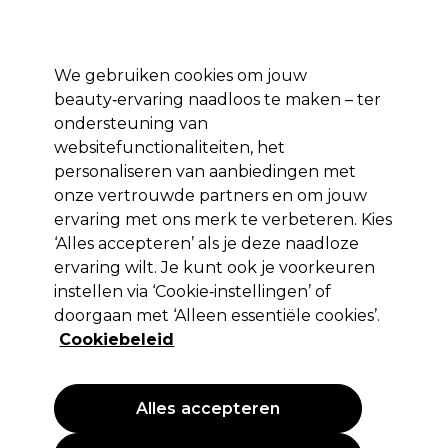
*Voorw. van
Klaar om je aan te melden voor
-15 %
? Word lid van
Pro-Duo
Prestige
en gebruik
RET15
op je eerste aankoop.
toep.
We gebruiken cookies om jouw
Aanmelden
beauty‑ervaring naadloos te maken – ter
ondersteuning van
Merken
Deals 🌟
Haar
Elektra
Beauty
Salon interieur
websitefunctionaliteiten, het
personaliseren van aanbiedingen met
Volgende dag geleverd*
Na verzending, maandag t/m vrijdag
onze vertrouwde partners en om jouw
ervaring met ons merk te verbeteren. Kies
‘Alles accepteren’ als je deze naadloze
S-PRO
ervaring wilt. Je kunt ook je voorkeuren
S-PRO Manicuretafel met afzuigventilator
instellen via ‘Cookie‑instellingen’ of
White
doorgaan met ‘Alleen essentiële cookies’.
Cookiebeleid
(
0
)
188,32 €
376,65 €
Alles accepteren
PROMOTIE