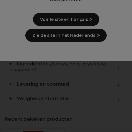
Overzicht
geïntegreerde stofzuiger- en stofzuigerzak
Voir le site en français ᐳ
> Polssteun inbegrepen
Vergrendelbare wielen voor stabiliteit
Opbergladen
Zie de site in het Nederlands ᐳ
Beschrijving
Ingrediënten
(kan wijzigen, verpakking
raadplegen)
Levering en voorraad
Veiligheidsinformatie
Recent bekeken producten