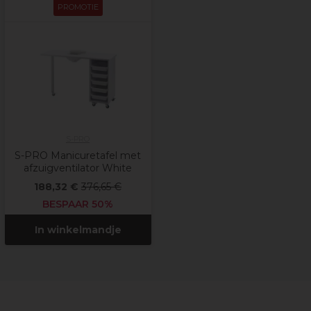
PROMOTIE
S-PRO
S-PRO Manicuretafel met
afzuigventilator White
188,32 €
376,65 €
BESPAAR 50%
In winkelmandje