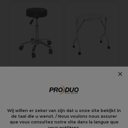
2
T
×
S-PRO Kruk Ria Zwart
S-PRO Gebogen
Draagbare
Manicuretafel
68,87€
76,52€
137,75€
153,05€
Wij willen er zeker van zijn dat u onze site bekijkt in
de taal die u wenst. / Nous voulons nous assurer
que vous consultez notre site dans la langue que
vous préférez.