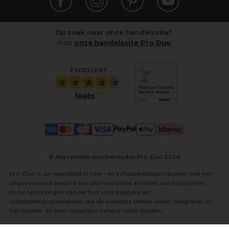
Op zoek naar onze handelssite?
shop
onze handelssite Pro Duo
© Alle rechten voorbehouden Pro-Duo
2026
Pro-Duo is uw specialist in haar- en schoonheidsproducten, met een
ongeëvenaard aanbod van professionele artikelen van topmerken.
Onze oplossingen zijn perfect voor kappers en
schoonheidsspecialisten die de nieuwste trends willen integreren en
hun klanten de best mogelijke service willen bieden.