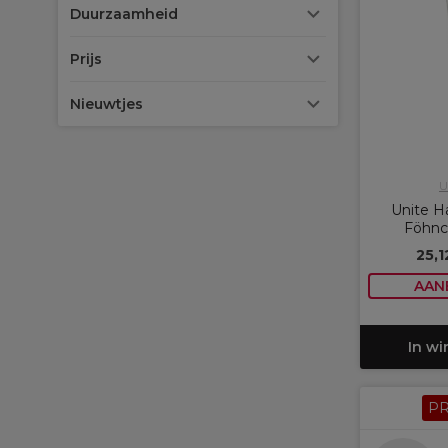
Duurzaamheid
Prijs
Nieuwtjes
U
Unite 
Föhnc
25,
AAN
In w
P