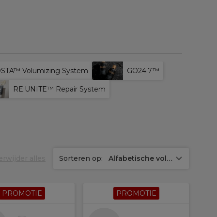
STA™ Volumizing System
GO24.7™
RE:UNITE™ Repair System
erwijder alles
Sorteren op:
Alfabetische volgorde (A-Z)
PROMOTIE
PROMOTIE