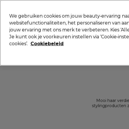
Klaar om je aan te melden voor
We gebruiken cookies om jouw beauty‑ervaring naa
websitefunctionaliteiten, het personaliseren van 
jouw ervaring met ons merk te verbeteren. Kies ‘Alle
Merken
Deals 🌟
Haar
Elektra
Je kunt ook je voorkeuren instellen via ‘Cookie‑inst
cookies’.
Cookiebeleid
Mooi haar verdie
stylingproducten 
populaire 7SECONDS™