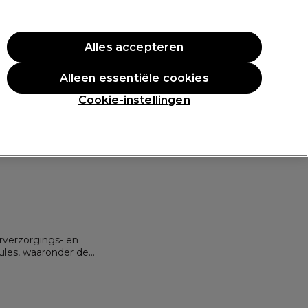
ste aankoop.
*Voorw. van toep.
Alles accepteren
Aanmelden
Alleen essentiële cookies
en
Inspiratie
Professionele Awards
Cookie-instellingen
arverzorgings- en
ules, waaronder de
nd haar. Geliefd bij