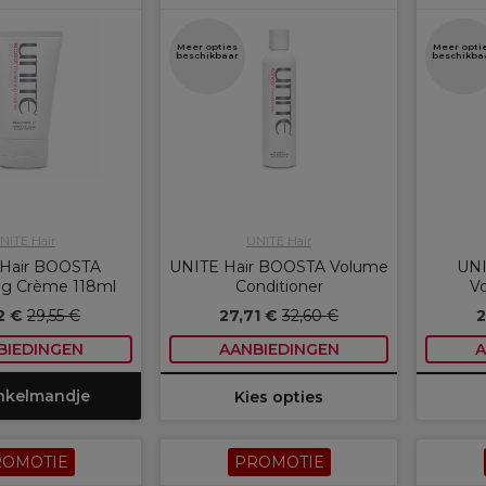
Meer opties
Meer opti
beschikbaar
beschikba
NITE Hair
UNITE Hair
Hair BOOSTA
UNITE Hair BOOSTA Volume
UNI
ng Crème 118ml
Conditioner
V
12 €
29,55 €
27,71 €
32,60 €
2
BIEDINGEN
AANBIEDINGEN
A
inkelmandje
Kies opties
ROMOTIE
PROMOTIE