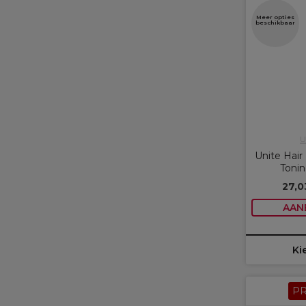
Meer opties
beschikbaar
U
Unite Hai
Toni
27,0
AAN
Ki
P