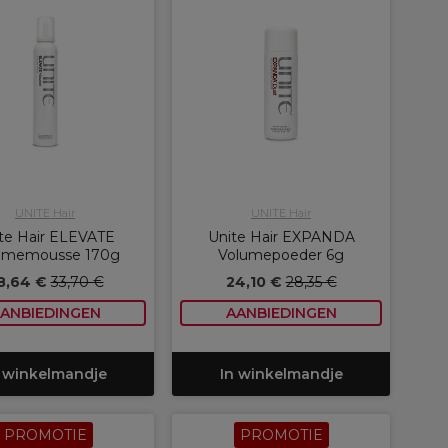
UNITE Hair
UNITE Hair
te Hair ELEVATE
Unite Hair EXPANDA
umemousse 170g
Volumepoeder 6g
8,64 €
33,70 €
24,10 €
28,35 €
ANBIEDINGEN
AANBIEDINGEN
 winkelmandje
In winkelmandje
PROMOTIE
PROMOTIE