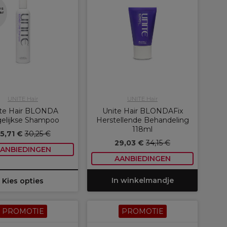
es
ar
UNITE Hair
UNITE Hair
te Hair BLONDA
Unite Hair BLONDAFix
elijkse Shampoo
Herstellende Behandeling
118ml
5,71 €
30,25 €
29,03 €
34,15 €
ANBIEDINGEN
AANBIEDINGEN
In winkelmandje
Kies opties
PROMOTIE
PROMOTIE