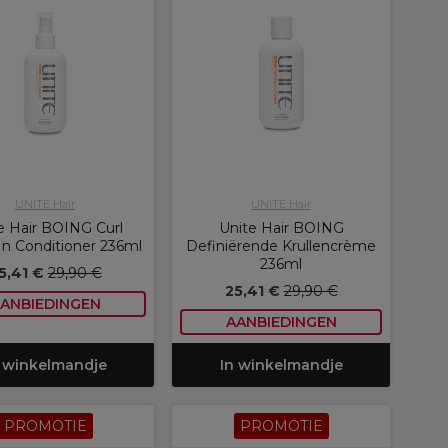
UNITE Hair
UNITE Hair
e Hair BOING Curl
Unite Hair BOING
In Conditioner 236ml
Definiërende Krullencrème
236ml
5,41 €
29,90 €
25,41 €
29,90 €
ANBIEDINGEN
AANBIEDINGEN
 winkelmandje
In winkelmandje
PROMOTIE
PROMOTIE