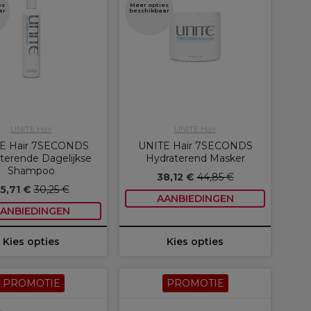
es
Meer opties
ar
beschikbaar
UNITE Hair
UNITE Hair
E Hair 7SECONDS
UNITE Hair 7SECONDS
terende Dagelijkse
Hydraterend Masker
Shampoo
38,12 €
44,85 €
5,71 €
30,25 €
AANBIEDINGEN
ANBIEDINGEN
Kies opties
Kies opties
PROMOTIE
PROMOTIE