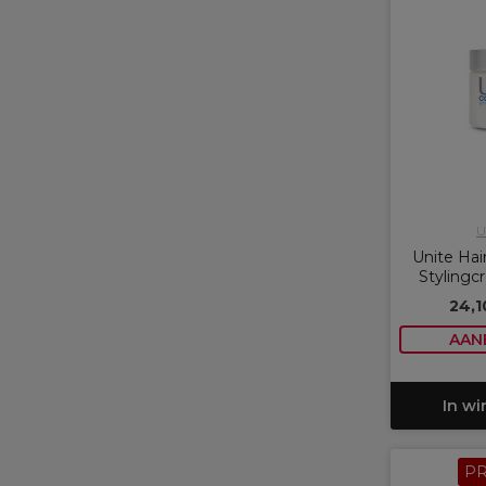
U
Unite H
Stylingc
24,1
AAN
In w
P