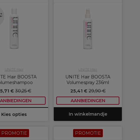
es
ar
UNITE Hair
UNITE Hair
TE Hair BOOSTA
UNITE Hair BOOSTA
olumeshampoo
Volumespray 236ml
5,71 €
30,25 €
25,41 €
29,90 €
ANBIEDINGEN
AANBIEDINGEN
In winkelmandje
Kies opties
PROMOTIE
PROMOTIE