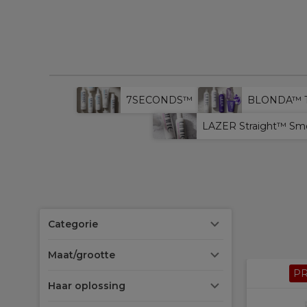
7SECONDS™
BLONDA™ T
LAZER Straight™ Sm
Categorie
Maat/grootte
P
Haar oplossing