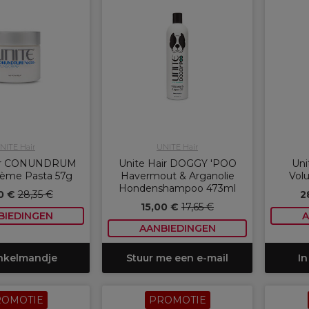
NITE Hair
UNITE Hair
air CONUNDRUM
Unite Hair DOGGY 'POO
Uni
rème Pasta 57g
Havermout & Arganolie
Vol
Hondenshampoo 473ml
0 €
28,35 €
2
15,00 €
17,65 €
BIEDINGEN
A
AANBIEDINGEN
inkelmandje
Stuur me een e-mail
In
ROMOTIE
PROMOTIE