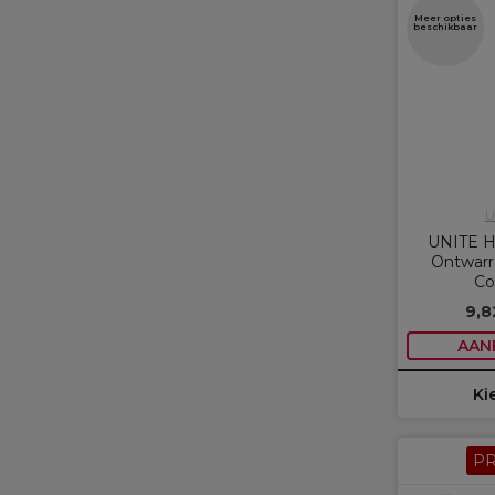
Meer opties
beschikbaar
U
UNITE H
Ontwarr
Co
9,8
AAN
Ki
P