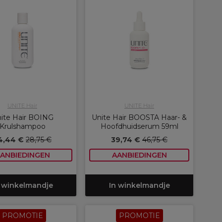
UNITE Hair
UNITE Hair
ite Hair BOING
Unite Hair BOOSTA Haar- &
Krulshampoo
Hoofdhuidserum 59ml
4,44 €
28,75 €
39,74 €
46,75 €
ANBIEDINGEN
AANBIEDINGEN
 winkelmandje
In winkelmandje
PROMOTIE
PROMOTIE