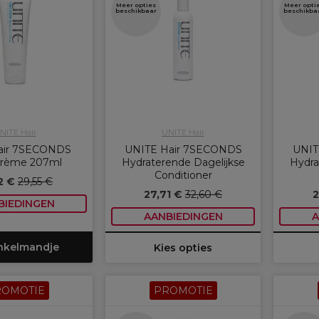
Meer opties
Meer opti
beschikbaar
beschikba
NITE Hair
UNITE Hair
Hair 7SECONDS
UNITE Hair 7SECONDS
UNIT
rème 207ml
Hydraterende Dagelijkse
Hydra
Conditioner
12 €
29,55 €
27,71 €
32,60 €
2
BIEDINGEN
AANBIEDINGEN
A
inkelmandje
Kies opties
ROMOTIE
PROMOTIE