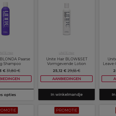
NITE Hair
UNITE Hair
r BLONDA Paarse
Unite Hair BLOW&SET
Unit
ng Shampoo
Vormgevende Lotion
Leave-
3 €
31,80 €
25,12 €
29,55 €
2
BIEDINGEN
AANBIEDINGEN
A
In winkelmandje
In
es opties
ROMOTIE
PROMOTIE