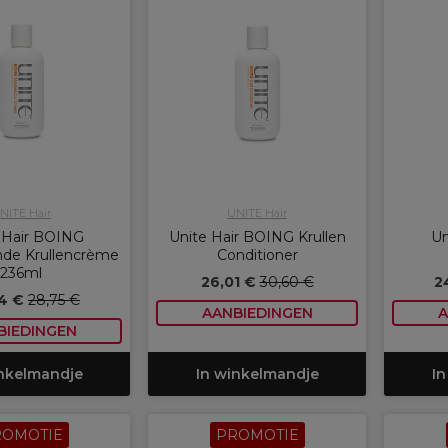
NITE Hair
UNITE Hair
 Hair BOING
Unite Hair BOING Krullen
Un
nde Krullencrème
Conditioner
236ml
26,01 €
30,60 €
2
4 €
28,75 €
AANBIEDINGEN
A
BIEDINGEN
inkelmandje
In winkelmandje
In
ROMOTIE
PROMOTIE