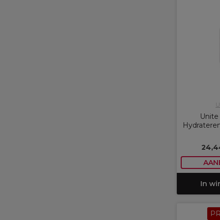
U
Unite
Hydratere
24,4
AAN
In w
P