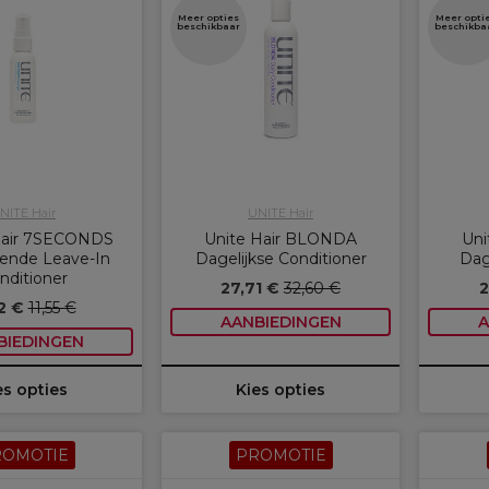
Meer opties
Meer opti
beschikbaar
beschikba
NITE Hair
UNITE Hair
air 7SECONDS
Unite Hair BLONDA
Uni
ende Leave-In
Dagelijkse Conditioner
Dag
nditioner
27,71 €
32,60 €
2
2 €
11,55 €
AANBIEDINGEN
A
BIEDINGEN
es opties
Kies opties
ROMOTIE
PROMOTIE