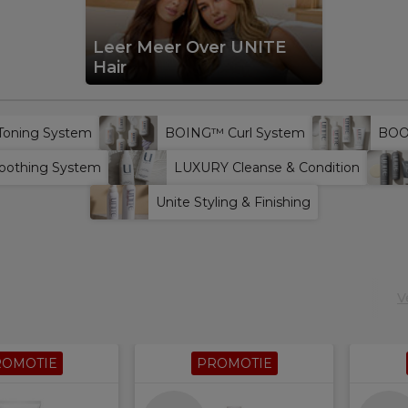
Leer Meer Over UNITE
Hair
oning System
BOING™ Curl System
BOO
oothing System
LUXURY Cleanse & Condition
Unite Styling & Finishing
V
ROMOTIE
PROMOTIE