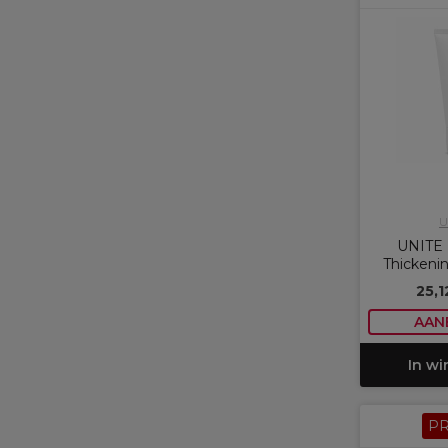
U
UNITE 
Thickeni
25,
AAN
In w
P