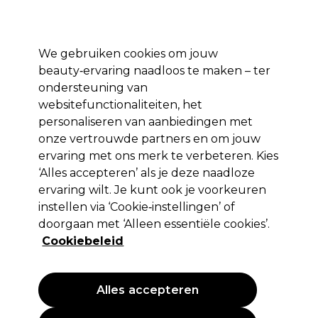
*Voorw. van
Klaar om je aan te melden voor
-15 %
? Word lid van
Pro-Duo
Prestige
en gebruik
RET15
op je eerste aankoop.
toep.
We gebruiken cookies om jouw
Aanmelden
beauty‑ervaring naadloos te maken – ter
ondersteuning van
Merken
Deals 🌟
Haar
Elektra
Beauty
Salon interieur
websitefunctionaliteiten, het
personaliseren van aanbiedingen met
Volgende dag geleverd*
Na verzending, maandag t/m vrijdag
onze vertrouwde partners en om jouw
ervaring met ons merk te verbeteren. Kies
‘Alles accepteren’ als je deze naadloze
Sibel
ervaring wilt. Je kunt ook je voorkeuren
Sibel Wegwerpmesjes Razor 100st
instellen via ‘Cookie‑instellingen’ of
doorgaan met ‘Alleen essentiële cookies’.
(
0
)
Cookiebeleid
41,59 €
Alles accepteren