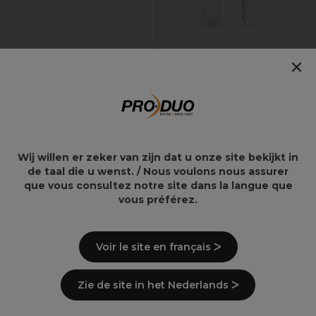
×
Barburys Scheermes
L'Oréal Professionnel
Gentleness Black
Majirel Permanent
Haarkleuring 5.5 60ml
30,49€
17,50€
Wij willen er zeker van zijn dat u onze site bekijkt in
de taal die u wenst. / Nous voulons nous assurer
que vous consultez notre site dans la langue que
vous préférez.
Overzicht
Voir le site en français ᐳ
Beschrijving
Zie de site in het Nederlands ᐳ
Levering en voorraad