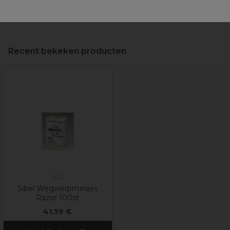
Veiligheidsinformatie
Recent bekeken producten
Sibel
Sibel Wegwerpmesjes
Razor 100st
41,59 €