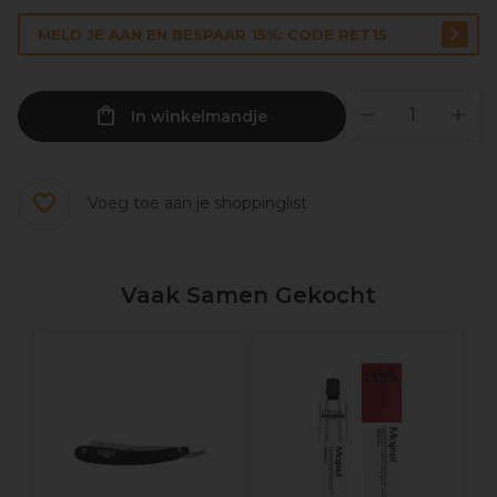
MELD JE AAN EN BESPAAR 15%: CODE RET15
In winkelmandje
Voeg toe aan je shoppinglist
Vaak Samen Gekocht
X
H
6