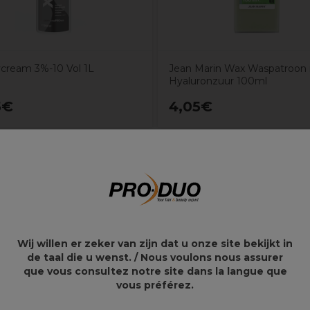
cream 3%-10 Vol 1L
Jean Marin Wax Waspatroon
Hyaluronzuur 100ml
5€
4,05€
lassieke Slick-Backs
Wij willen er zeker van zijn dat u onze site bekijkt in
de taal die u wenst. / Nous voulons nous assurer
ieuw te stylen
que vous consultez notre site dans la langue que
vous préférez.