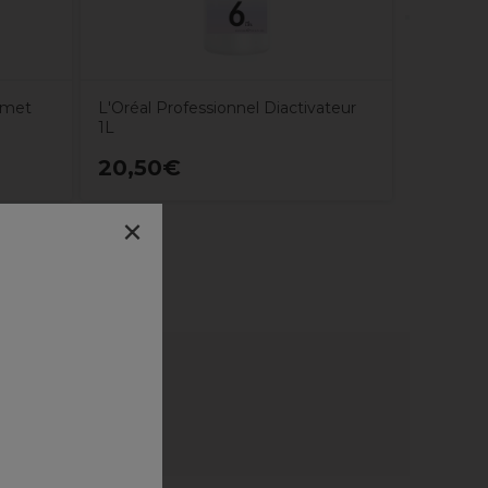
 met
L'Oréal Professionnel Diactivateur
1L
20,50€
20,25
×