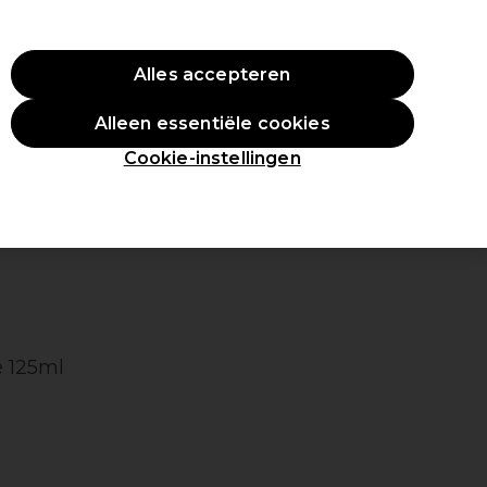
ste aankoop.
*Voorw. van toep.
Alles accepteren
Aanmelden
Alleen essentiële cookies
en
Inspiratie
Professionele Awards
Cookie-instellingen
 125ml