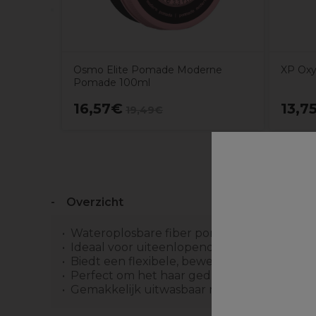
Osmo Elite Pomade Moderne
XP Oxy
Pomade 100ml
16,57€
13,7
19,49€
Overzicht
Wateroplosbare fiber pomade
Ideaal voor uiteenlopende stylinglooks of k
Biedt een flexibele, bewerkbare hold
Perfect om het haar gedurende de dag opn
Gemakkelijk uitwasbaar met water