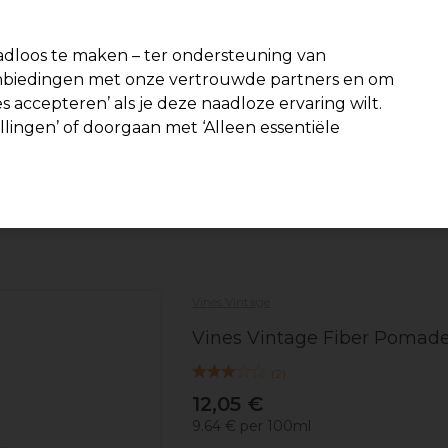
-15 %
? Word lid van
Pro-Duo Prestige
en gebruik
RET15
op je eer
dloos te maken – ter ondersteuning van
aanbiedingen met onze vertrouwde partners en om
Zoeken
s accepteren’ als je deze naadloze ervaring wilt.
Beauty
Salon interieur
Mannen
Vegan
Nieuwe product
ellingen’ of doorgaan met ‘Alleen essentiële
Gratis Bezorging
vanaf slechts €40
Haar
Styling
Wax en styling crème
Vines Vintage
Vines Vintage Fiber Pomade
(
2
)
12,05 €
9.64 € per 100ml