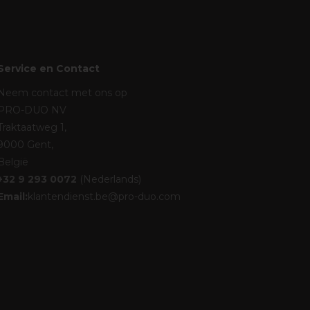
Service en Contact
Neem contact met ons op
PRO-DUO NV
Traktaatweg 1,
9000 Gent,
België
+32 9 293 0072
(Nederlands)
Email:
klantendienst.be@pro-duo.com