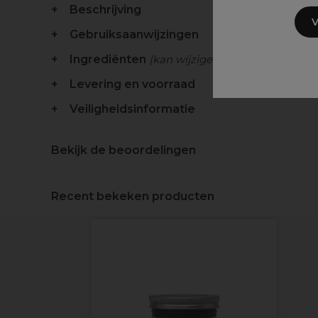
Beschrijving
V
Gebruiksaanwijzingen
Ingrediënten
(kan wijzigen, verpakking raadp
Levering en voorraad
Veiligheidsinformatie
Bekijk de beoordelingen
Recent bekeken producten