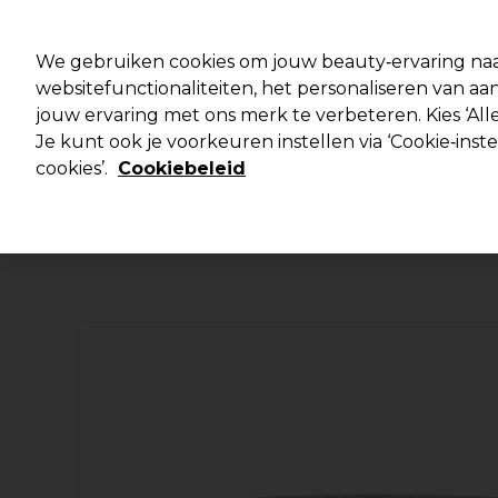
Klaar om je aan te melden voor
We gebruiken cookies om jouw beauty‑ervaring naa
websitefunctionaliteiten, het personaliseren van 
jouw ervaring met ons merk te verbeteren. Kies ‘Alle
Merken
Deals 🌟
Haar
Elektra
Je kunt ook je voorkeuren instellen via ‘Cookie‑inst
cookies’.
Cookiebeleid
Volgende dag geleverd*
Na verzending, maandag t/m vrijdag