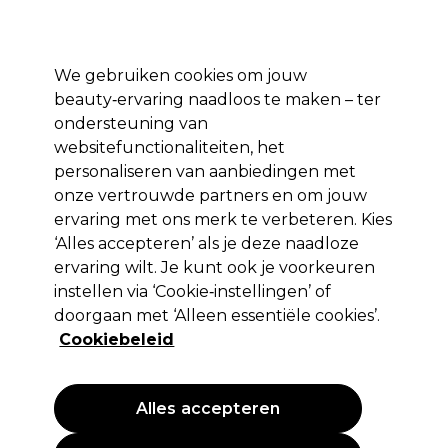
*Voorw. van
Klaar om je aan te melden voor
-15 %
? Word lid van
Pro-Duo
Prestige
en gebruik
RET15
op je eerste aankoop.
toep.
We gebruiken cookies om jouw
Aanmelden
beauty‑ervaring naadloos te maken – ter
ondersteuning van
Merken
Deals 🌟
Haar
Elektra
Beauty
Salon interieur
websitefunctionaliteiten, het
personaliseren van aanbiedingen met
Volgende dag geleverd*
Na verzending, maandag t/m vrijdag
onze vertrouwde partners en om jouw
ervaring met ons merk te verbeteren. Kies
‘Alles accepteren’ als je deze naadloze
Les Secrets de Loly
ervaring wilt. Je kunt ook je voorkeuren
Les Secrets de Loly Boost Curl Haargelée
instellen via ‘Cookie‑instellingen’ of
250ml
doorgaan met ‘Alleen essentiële cookies’.
Cookiebeleid
(
0
)
17,93 €
21,10 €
8.44 € per 100ml
Alles accepteren
PROMOTIE