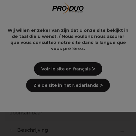
Permanent
Krullencrème 236ml
Haarkleuring 6/98
Donkerblond Rokerig-
Parel 60ml
19,90€
25,41€
Wij willen er zeker van zijn dat u onze site bekijkt in
29,90€
de taal die u wenst. / Nous voulons nous assurer
que vous consultez notre site dans la langue que
vous préférez.
Overzicht
Voir le site en français ᐳ
Water is de ultieme natuurlijke
Zie de site in het Nederlands ᐳ
vochtinbrenger.
Provitamine B5 is een versterkend omhullend
en herstellend actief bestanddeel. Het maakt
het haar glanzend zacht en makkelijk
doorkambaar.
Beschrijving