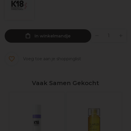
In winkelmandje
Voeg toe aan je shoppinglist
Vaak Samen Gekocht
K
n
H
v