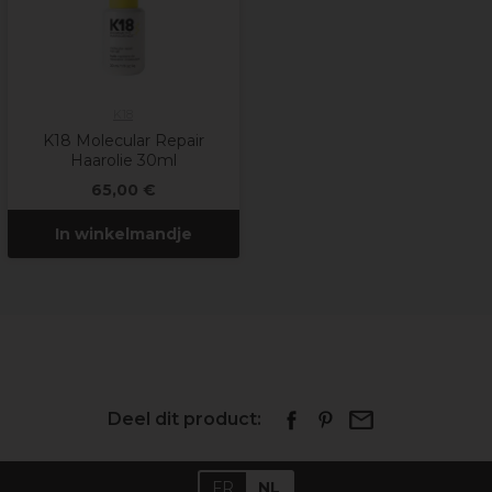
K18
K18 Molecular Repair
Haarolie 30ml
65,00 €
In winkelmandje
Deel dit product:
FR
NL