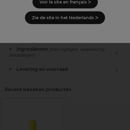
Voir le site en français ᐳ
Versterkt de glans en kleurintensiteit
Zie de site in het Nederlands ᐳ
Beschrijving
Gebruiksaanwijzingen
Ingrediënten
(kan wijzigen, verpakking
raadplegen)
Levering en voorraad
Recent bekeken producten