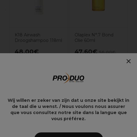
K18 Airwash
Olaplex N°.7 Bond
Droogshampoo 118ml
Olie 60ml
48,00€
47,60€
56,00€
×
Overzicht
Wij willen er zeker van zijn dat u onze site bekijkt in
Klinisch bewezen: Herstelt beschadigd haar*
de taal die u wenst. / Nous voulons nous assurer
24-uurs pluiscontrole*
que vous consultez notre site dans la langue que
104% meer glans*
vous préférez.
78% minder gespleten haarpunten*
Hittebescherming tot 450°F (232°C)
Temt onmiddellijk pluis en losse haartjes