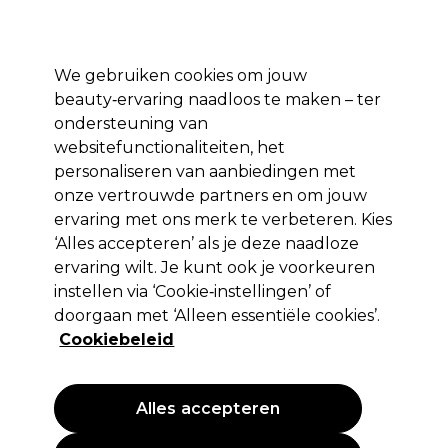
*Voorw. van
Klaar om je aan te melden voor
-15 %
? Word lid van
Pro-Duo
Prestige
en gebruik
RET15
op je eerste aankoop.
toep.
We gebruiken cookies om jouw
Aanmelden
beauty‑ervaring naadloos te maken – ter
ondersteuning van
Merken
Deals 🌟
Haar
Elektra
Beauty
Salon interieur
websitefunctionaliteiten, het
personaliseren van aanbiedingen met
Volgende dag geleverd*
Na verzending, maandag t/m vrijdag
onze vertrouwde partners en om jouw
ervaring met ons merk te verbeteren. Kies
‘Alles accepteren’ als je deze naadloze
K18
ervaring wilt. Je kunt ook je voorkeuren
K18 Molecular Repair Haarolie 30ml
instellen via ‘Cookie‑instellingen’ of
doorgaan met ‘Alleen essentiële cookies’.
(
0
)
Cookiebeleid
65,00 €
216.67 € per 100ml
Alles accepteren