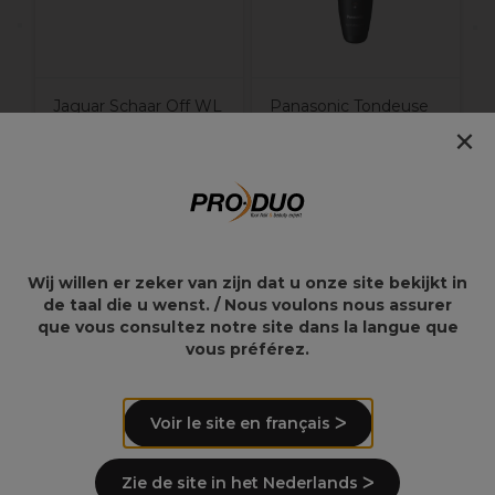
Jaguar Schaar Off WL
Panasonic Tondeuse
×
Pastell Plus Rosé
op ER-GP65
5.5/4752-8
138,99€
209,95€
Wij willen er zeker van zijn dat u onze site bekijkt in
de taal die u wenst. / Nous voulons nous assurer
Overzicht
que vous consultez notre site dans la langue que
vous préférez.
Gebruiksaanwijzingen
Voir le site en français ᐳ
Levering en voorraad
Zie de site in het Nederlands ᐳ