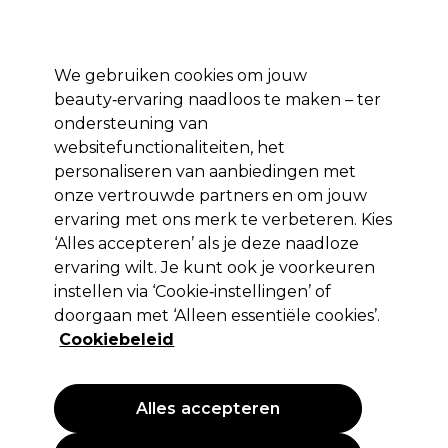
*Voorw. van
Klaar om je aan te melden voor
-15 %
? Word lid van
Pro-Duo
Prestige
en gebruik
RET15
op je eerste aankoop.
toep.
We gebruiken cookies om jouw
Aanmelden
beauty‑ervaring naadloos te maken – ter
ondersteuning van
Merken
Deals 🌟
Haar
Elektra
Beauty
Salon interieur
websitefunctionaliteiten, het
personaliseren van aanbiedingen met
Volgende dag geleverd*
Na verzending, maandag t/m vrijdag
onze vertrouwde partners en om jouw
ervaring met ons merk te verbeteren. Kies
‘Alles accepteren’ als je deze naadloze
Jaguar
ervaring wilt. Je kunt ook je voorkeuren
Jaguar Schaar Cl WL Pastell Plus Lava 5.5"
instellen via ‘Cookie‑instellingen’ of
doorgaan met ‘Alleen essentiële cookies’.
(
1
)
Cookiebeleid
138,99 €
Alles accepteren