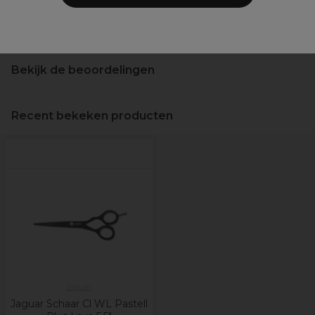
Veiligheidsinformatie
Bekijk de beoordelingen
Recent bekeken producten
Jaguar
Jaguar Schaar Cl WL Pastell