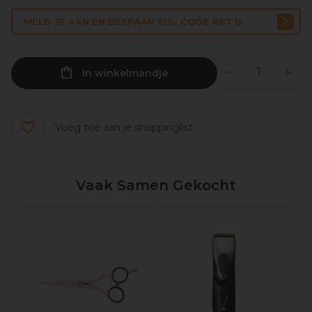
MELD JE AAN EN BESPAAR 15%: CODE RET15
In winkelmandje
Voeg toe aan je shoppinglist
Vaak Samen Gekocht
C
l
K