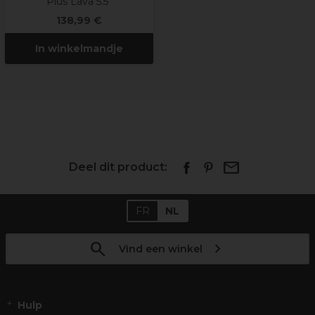
Plus Lava 5.5"
138,99 €
In winkelmandje
Deel dit product:
FR
NL
Vind een winkel
Hulp