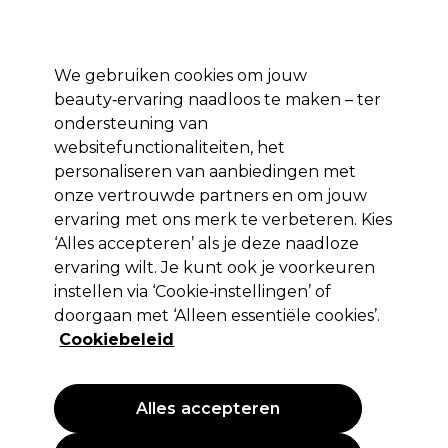
*Voorw. van
Klaar om je aan te melden voor
-15 %
? Word lid van
Pro-Duo
Prestige
en gebruik
RET15
op je eerste aankoop.
toep.
We gebruiken cookies om jouw
Aanmelden
beauty‑ervaring naadloos te maken – ter
ondersteuning van
Merken
Deals 🌟
Haar
Elektra
Beauty
Salon interieur
websitefunctionaliteiten, het
personaliseren van aanbiedingen met
Volgende dag geleverd*
Na verzending, maandag t/m vrijdag
onze vertrouwde partners en om jouw
ervaring met ons merk te verbeteren. Kies
‘Alles accepteren’ als je deze naadloze
Sibel
ervaring wilt. Je kunt ook je voorkeuren
Sibel Melonie Vergrotende Spiegel x10 LED
instellen via ‘Cookie‑instellingen’ of
doorgaan met ‘Alleen essentiële cookies’.
(
1
)
Cookiebeleid
55,49 €
PROMOTIE
Alles accepteren