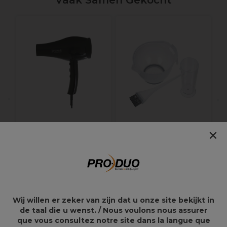
Vaak Samen Gekocht
C
×
Proxelli Föhn Indy
S-PRO
2000W Zwart
Kleuraccessoires Set
82,89€
6,15€
138,15€
Wij willen er zeker van zijn dat u onze site bekijkt in
de taal die u wenst. / Nous voulons nous assurer
que vous consultez notre site dans la langue que