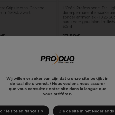
Best Grips Metaal Golvend
L'Oréal Professionnel Dia Lig
mm 250st. Zwart
demi-permanente haarkleuri
zonder ammoniak - 10.23 Supe
parelmoer goudblond milksh
60ml
9€
17,50€
Wij willen er zeker van zijn dat u onze site bekijkt in
de taal die u wenst. / Nous voulons nous assurer
que vous consultez notre site dans la langue que
vous préférez.
oir le site en français ᐳ
Zie de site in het Nederlands