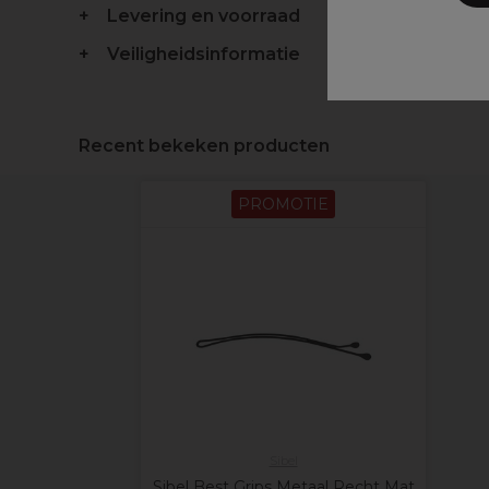
Levering en voorraad
Veiligheidsinformatie
Recent bekeken producten
PROMOTIE
Sibel
Sibel Best Grips Metaal Recht Mat