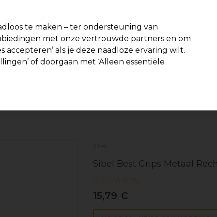
-15 %
? Word lid van
Pro-Duo Prestige
en gebruik
RET15
op je eer
dloos te maken – ter ondersteuning van
aanbiedingen met onze vertrouwde partners en om
Zoeken
s accepteren’ als je deze naadloze ervaring wilt.
Beauty
Salon interieur
Mannen
Vegan
Nieuwe product
ellingen’ of doorgaan met ‘Alleen essentiële
Gratis Bezorging
vanaf slechts €40
Haar
Kappers Tools
Spelden, klemmen & clips
Sibel
Sibel Best Grips Metaal Re
(
0
)
15,79 €