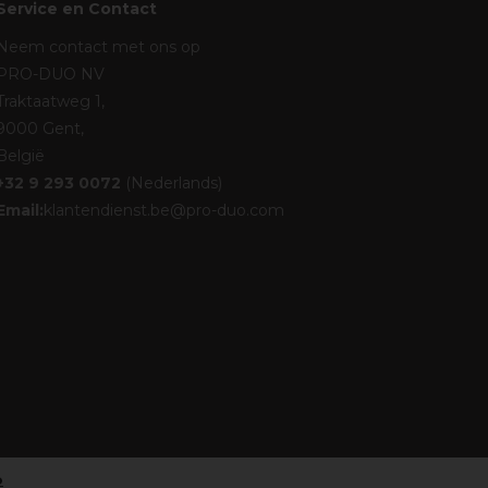
Service en Contact
Neem contact met ons op
PRO-DUO NV
Traktaatweg 1,
9000 Gent,
België
+32 9 293 0072
(Nederlands)
Email:
klantendienst.be@pro-duo.com
o