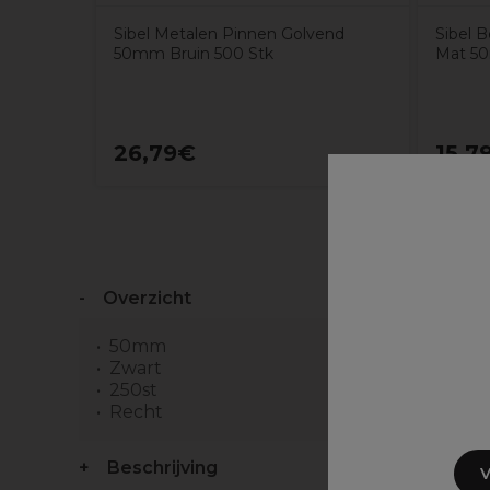
Sibel Metalen Pinnen Golvend
Sibel 
50mm Bruin 500 Stk
Mat 50
26,79€
15,7
Overzicht
50mm
Zwart
250st
Recht
Beschrijving
V