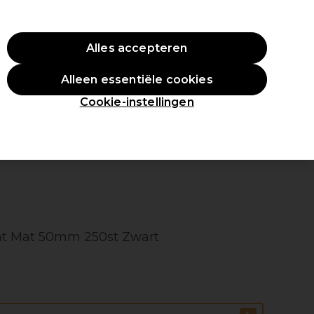
ste aankoop.
*Voorw. van toep.
Alles accepteren
Aanmelden
Alleen essentiële cookies
en
Inspiratie
Professionele Awards
Cookie-instellingen
cht Mat 50mm 250st Zwart