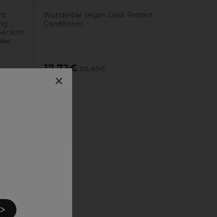
ht
Wunderbar Vegan Color Protect
ng
Conditioner
r licht
ake
17,72€
16,65
20,85€
×
 ᐳ