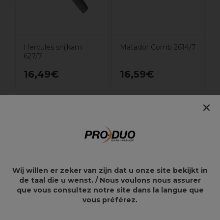
Hercules snijkam
Matador Comb 2614/7
627/7
16,49€
16,59€
×
Overzicht
Zakkam
Rubber
Wij willen er zeker van zijn dat u onze site bekijkt in
Eboniet
de taal die u wenst. / Nous voulons nous assurer
Flexibel
que vous consultez notre site dans la langue que
Twee soorten tanden
vous préférez.