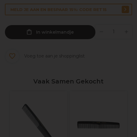
MELD JE AAN EN BESPAAR 15%: CODE RET15
In winkelmandje
Voeg toe aan je shoppinglist
Vaak Samen Gekocht
W