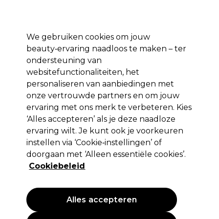
*Voorw. van
Klaar om je aan te melden voor
-15 %
? Word lid van
Pro-Duo
Prestige
en gebruik
RET15
op je eerste aankoop.
toep.
We gebruiken cookies om jouw
Aanmelden
beauty‑ervaring naadloos te maken – ter
ondersteuning van
Merken
Deals 🌟
Haar
Elektra
Beauty
Salon interieur
websitefunctionaliteiten, het
personaliseren van aanbiedingen met
Volgende dag geleverd*
Na verzending, maandag t/m vrijdag
onze vertrouwde partners en om jouw
ervaring met ons merk te verbeteren. Kies
‘Alles accepteren’ als je deze naadloze
Hercules
ervaring wilt. Je kunt ook je voorkeuren
Hercules Kam 600/5-602/5
instellen via ‘Cookie‑instellingen’ of
doorgaan met ‘Alleen essentiële cookies’.
(
1
)
Cookiebeleid
13,99 €
Alles accepteren