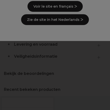
Beschrijving
Voir le site en français ᐳ
Gebruiksaanwijzingen
Zie de site in het Nederlands ᐳ
Ingrediënten
(kan wijzigen, verpakking
raadplegen)
Levering en voorraad
Veiligheidsinformatie
Bekijk de beoordelingen
Recent bekeken producten