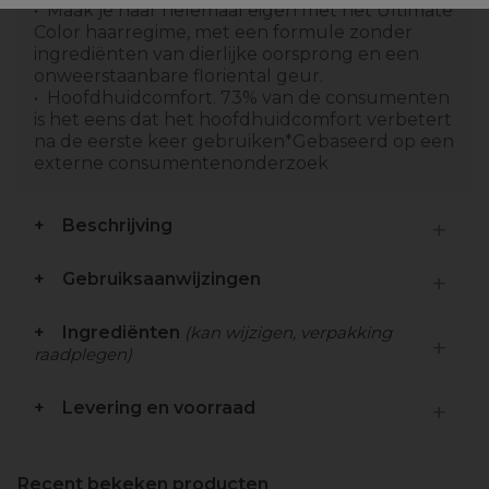
Maak je haar helemaal eigen met het Ultimate
Color haarregime, met een formule zonder
ingrediënten van dierlijke oorsprong en een
onweerstaanbare floriental geur.
Hoofdhuidcomfort. 73% van de consumenten
is het eens dat het hoofdhuidcomfort verbetert
na de eerste keer gebruiken*Gebaseerd op een
externe consumentenonderzoek
Beschrijving
Gebruiksaanwijzingen
Ingrediënten
(kan wijzigen, verpakking
raadplegen)
Levering en voorraad
Recent bekeken producten