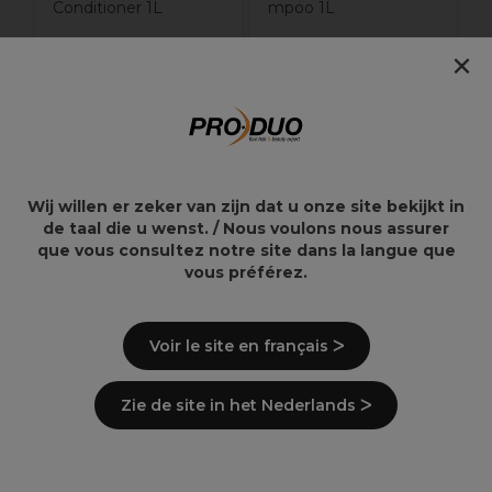
Conditioner 1L
mpoo 1L
56,94€
24,64€
×
66,99€
28,99€
Overzicht
Wij willen er zeker van zijn dat u onze site bekijkt in
de taal die u wenst. / Nous voulons nous assurer
Kleurintensiteit tot wel 10 weken* en
que vous consultez notre site dans la langue que
zichtbaar vernieuwd haar vanaf de eerste
vous préférez.
wasbeurt.Bij regelmatig gebruik van het
Ultimate Color regime, van salon tot thuis."
Ultimate Color Shampoo, een
Voir le site en français ᐳ
hoofdhuidkalmerende shampoo die zacht
reinigt en helpt kleurverlies tijdens het wassen
te minimaliseren*vergeleken met een niet-
Zie de site in het Nederlands ᐳ
verzorgende shampoo
Zachte en gereinigde hoofdhuid en gevoel
van het haar terwijl de shampoo helpt het haar
te detoxen van kleurverstorende metalen.