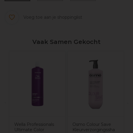
Voeg toe aan je shoppinglist
Vaak Samen Gekocht
K
e
H
v
Wella Professionals
Osmo Colour Save
Ultimate Color
Kleurverzorgingssha