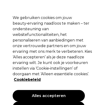
*Voorw. van
Klaar om je aan te melden voor
-15 %
? Word lid van
Pro-Duo
Prestige
en gebruik
RET15
op je eerste aankoop.
toep.
We gebruiken cookies om jouw
Aanmelden
beauty‑ervaring naadloos te maken – ter
ondersteuning van
Merken
Deals 🌟
Haar
Elektra
Beauty
Salon interieur
websitefunctionaliteiten, het
personaliseren van aanbiedingen met
Volgende dag geleverd*
Na verzending, maandag t/m vrijdag
onze vertrouwde partners en om jouw
ervaring met ons merk te verbeteren. Kies
‘Alles accepteren’ als je deze naadloze
Wella Professionals
ervaring wilt. Je kunt ook je voorkeuren
Wella Professionals Ultimate Color Shampoo
instellen via ‘Cookie‑instellingen’ of
250ml
doorgaan met ‘Alleen essentiële cookies’.
Cookiebeleid
(
0
)
23,37 €
27,50 €
11.00 € per 100ml
Alles accepteren
PROMOTIE