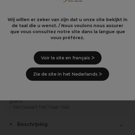
Reboost Mask 500ml
Recharge Cool
Blonde Shampoo 1L
51,10€
31,36€
36,90€
Wij willen er zeker van zijn dat u onze site bekijkt in
de taal die u wenst. / Nous voulons nous assurer
que vous consultez notre site dans la langue que
vous préférez.
Overzicht
Voir le site en français ᐳ
Reinigt het haar en de hoofdhuid intensief
Zie de site in het Nederlands ᐳ
Geformuleerd met natuurlijke plantaardige
ingrediënten panthenol en Metal Purifier
Verrijkt met camellia-olie en witte thee-extract
Herstelt de vochtbalans voor een stralende
glans
Verzwaart het haar niet
Beschrijving