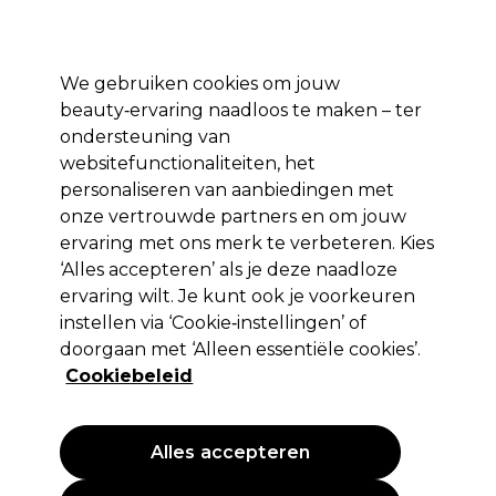
*Voorw. van
Klaar om je aan te melden voor
-15 %
? Word lid van
Pro-Duo
Prestige
en gebruik
RET15
op je eerste aankoop.
toep.
We gebruiken cookies om jouw
Aanmelden
beauty‑ervaring naadloos te maken – ter
ondersteuning van
Merken
Deals 🌟
Haar
Elektra
Beauty
Salon interieur
websitefunctionaliteiten, het
personaliseren van aanbiedingen met
Volgende dag geleverd*
Na verzending, maandag t/m vrijdag
onze vertrouwde partners en om jouw
ervaring met ons merk te verbeteren. Kies
‘Alles accepteren’ als je deze naadloze
Wella Professionals
ervaring wilt. Je kunt ook je voorkeuren
Wella Professionals Oil Reflections Luminous
instellen via ‘Cookie‑instellingen’ of
Reveal Shampoo 250ml
doorgaan met ‘Alleen essentiële cookies’.
Cookiebeleid
(
0
)
20,95 €
24,65 €
9.86 € per 100ml
Alles accepteren
PROMOTIE