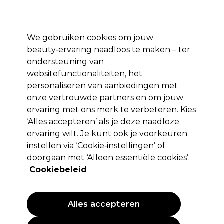
*Voorw. van
Klaar om je aan te melden voor
-15 %
? Word lid van
Pro-Duo
Prestige
en gebruik
RET15
op je eerste aankoop.
toep.
We gebruiken cookies om jouw
Aanmelden
beauty‑ervaring naadloos te maken – ter
ondersteuning van
Merken
Deals 🌟
Haar
Elektra
Beauty
Salon interieur
websitefunctionaliteiten, het
personaliseren van aanbiedingen met
Volgende dag geleverd*
Na verzending, maandag t/m vrijdag
onze vertrouwde partners en om jouw
ervaring met ons merk te verbeteren. Kies
‘Alles accepteren’ als je deze naadloze
Vitality's Aqua Voedende Shampoo
ervaring wilt. Je kunt ook je voorkeuren
instellen via ‘Cookie‑instellingen’ of
(
0
)
doorgaan met ‘Alleen essentiële cookies’.
Niet van toepassing
Cookiebeleid
Alles accepteren