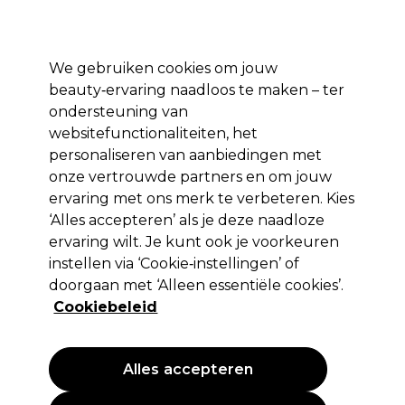
*Voorw. van
Klaar om je aan te melden voor
-15 %
? Word lid van
Pro-Duo
Prestige
en gebruik
RET15
op je eerste aankoop.
toep.
We gebruiken cookies om jouw
Aanmelden
beauty‑ervaring naadloos te maken – ter
ondersteuning van
Merken
Deals 🌟
Haar
Elektra
Beauty
Salon interieur
websitefunctionaliteiten, het
personaliseren van aanbiedingen met
Volgende dag geleverd*
Na verzending, maandag t/m vrijdag
onze vertrouwde partners en om jouw
ervaring met ons merk te verbeteren. Kies
‘Alles accepteren’ als je deze naadloze
Eugène Perma Professionnel
ervaring wilt. Je kunt ook je voorkeuren
Eugène Perma Solaris Toner 60ml
instellen via ‘Cookie‑instellingen’ of
doorgaan met ‘Alleen essentiële cookies’.
(
1
)
Cookiebeleid
18,50 €
30.83 € per 100ml
Alles accepteren