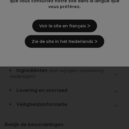
que vous consultez notre site dans la langue que
vous préférez.
Voir le site en français ᐳ
Overzicht
Zie de site in het Nederlands ᐳ
Beschrijving
Ingrediënten
(kan wijzigen, verpakking
raadplegen)
Levering en voorraad
Veiligheidsinformatie
Bekijk de beoordelingen