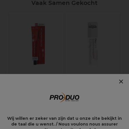
Vaak Samen Gekocht
W
K
×
Eugène Perma
L'Oréal Professionnel
Carmen Ultime
Dia Light demi-
Permanent
permanente
Haarkleuring 60ml 5.8
haarkleuring zonder
ammoniak - 7.40
Intens koperblond
60ml
Wij willen er zeker van zijn dat u onze site bekijkt in
17,75€
17,50€
de taal die u wenst. / Nous voulons nous assurer