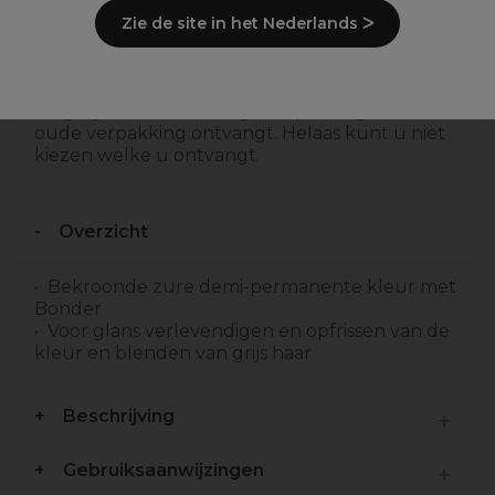
Zie de site in het Nederlands ᐳ
Redken is bezig met het
Belangrijke informatie:
veranderen van de verpakking. Het is daarom
mogelijk dat u de huidige verpakking of de
oude verpakking ontvangt. Helaas kunt u niet
kiezen welke u ontvangt.
Overzicht
Bekroonde zure demi-permanente kleur met
Bonder
Voor glans verlevendigen en opfrissen van de
kleur en blenden van grijs haar
Beschrijving
Gebruiksaanwijzingen