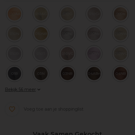
010AA
010AG
010G
010GI
010Gro
010N
010NB
010NP
010NV
010NW
010P
010T
010VG
010VV
010WG
01B
03N
03NB
04ABn
04NB
Bekijk 56 meer
Voeg toe aan je shoppinglist
Vaak Samen Gekocht