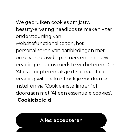
*Voorw. van
Klaar om je aan te melden voor
-15 %
? Word lid van
Pro-Duo
Prestige
en gebruik
RET15
op je eerste aankoop.
toep.
We gebruiken cookies om jouw
Aanmelden
beauty‑ervaring naadloos te maken – ter
ondersteuning van
Merken
Deals 🌟
Haar
Elektra
Beauty
Salon interieur
websitefunctionaliteiten, het
personaliseren van aanbiedingen met
Volgende dag geleverd*
Na verzending, maandag t/m vrijdag
onze vertrouwde partners en om jouw
ervaring met ons merk te verbeteren. Kies
‘Alles accepteren’ als je deze naadloze
Redken
ervaring wilt. Je kunt ook je voorkeuren
Redken Shades EQ Bonder Inside Demi-
instellen via ‘Cookie‑instellingen’ of
permanente haarkleuring - 09NB Irish Crème
doorgaan met ‘Alleen essentiële cookies’.
60ml
Cookiebeleid
(
22
)
17,95 €
Alles accepteren
29.92 € per 100ml