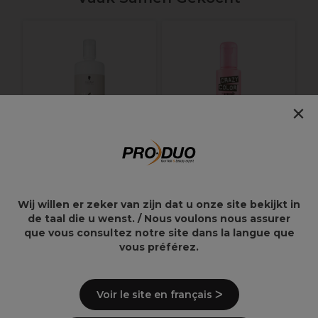
S
C
Z
×
Schwarzkopf
Crazy Color Semi-
Wij willen er zeker van zijn dat u onze site bekijkt in
Professional Blond
Permanent Hair Color
de taal die u wenst. / Nous voulons nous assurer
Me Premium
Cream 100ml
que vous consultez notre site dans la langue que
Ontwikkelaar 9% / 30
Vol 1L
vous préférez.
20,50€
9,95€
Voir le site en français ᐳ