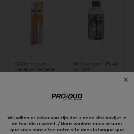
O
7
3
XP100 Intense
XP Oxycream 12%-40
Radiance Permanent
Vol 250ml
×
Hair Color 100ml 7.0C
10,55€
6,05€
Wij willen er zeker van zijn dat u onze site bekijkt in
Overzicht
de taal die u wenst. / Nous voulons nous assurer
que vous consultez notre site dans la langue que