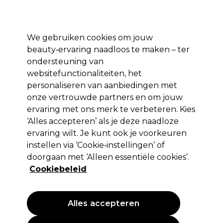
*Voorw. van
Klaar om je aan te melden voor
-15 %
? Word lid van
Pro-Duo
Prestige
en gebruik
RET15
op je eerste aankoop.
toep.
We gebruiken cookies om jouw
Aanmelden
beauty‑ervaring naadloos te maken – ter
ondersteuning van
Merken
Deals 🌟
Haar
Elektra
Beauty
Salon interieur
websitefunctionaliteiten, het
personaliseren van aanbiedingen met
Volgende dag geleverd*
Na verzending, maandag t/m vrijdag
onze vertrouwde partners en om jouw
ervaring met ons merk te verbeteren. Kies
‘Alles accepteren’ als je deze naadloze
XP
ervaring wilt. Je kunt ook je voorkeuren
XP Oxycream 6%-20 Vol 1L
instellen via ‘Cookie‑instellingen’ of
doorgaan met ‘Alleen essentiële cookies’.
(
19
)
Cookiebeleid
13,75 €
1.38 € per 100ml
Alles accepteren