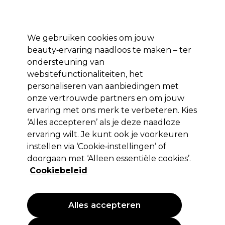
*Voorw. van
Klaar om je aan te melden voor
-15 %
? Word lid van
Pro-Duo
Prestige
en gebruik
RET15
op je eerste aankoop.
toep.
We gebruiken cookies om jouw
Aanmelden
beauty‑ervaring naadloos te maken – ter
ondersteuning van
Merken
Deals 🌟
Haar
Elektra
Beauty
Salon interieur
websitefunctionaliteiten, het
personaliseren van aanbiedingen met
Volgende dag geleverd*
Na verzending, maandag t/m vrijdag
onze vertrouwde partners en om jouw
ervaring met ons merk te verbeteren. Kies
‘Alles accepteren’ als je deze naadloze
Wella Professionals
ervaring wilt. Je kunt ook je voorkeuren
Wella Professionals Welloxon Perfect Pastel
instellen via ‘Cookie‑instellingen’ of
1.9%-6Vol 500ml
doorgaan met ‘Alleen essentiële cookies’.
Cookiebeleid
(
1
)
15,60 €
3.12 € per 100ml
Alles accepteren
PROMOTIE