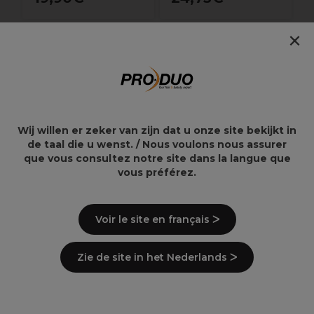
×
Wella is bezig met het
Belangrijke informatie:
veranderen van de verpakking voor Welloxon.
Het is daarom mogelijk dat u de huidige
verpakking of de oude verpakking ontvangt.
Wij willen er zeker van zijn dat u onze site bekijkt in
Helaas kunt u niet kiezen welke u ontvangt.
de taal die u wenst. / Nous voulons nous assurer
que vous consultez notre site dans la langue que
vous préférez.
Overzicht
Voir le site en français ᐳ
De ultieme partner voor Wella permanente
kleuren en oplichters
Veganistisch en vrij van minerale oliën
Zie de site in het Nederlands ᐳ
Gemakkelijker en sneller mengen
Nauwkeurige toepassing
Uitstekende foliehechting
Gemakkelijk uitspoelen