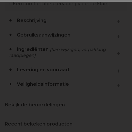
Een comfortabele ervaring voor de klant
Beschrijving
Gebruiksaanwijzingen
Ingrediënten
(kan wijzigen, verpakking
raadplegen)
Levering en voorraad
Veiligheidsinformatie
Bekijk de beoordelingen
Recent bekeken producten