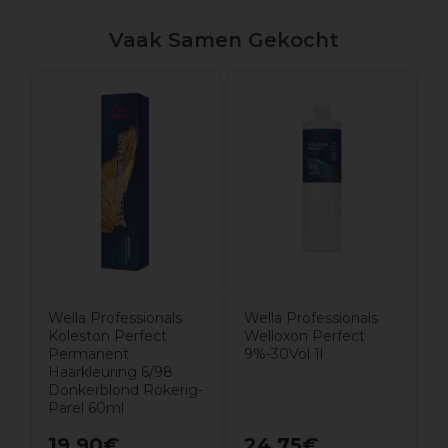
Vaak Samen Gekocht
W
B
t
Wella Professionals
Wella Professionals
Koleston Perfect
Welloxon Perfect
Permanent
9%-30Vol 1l
Haarkleuring 6/98
Donkerblond Rokerig-
Parel 60ml
19,90€
24,75€