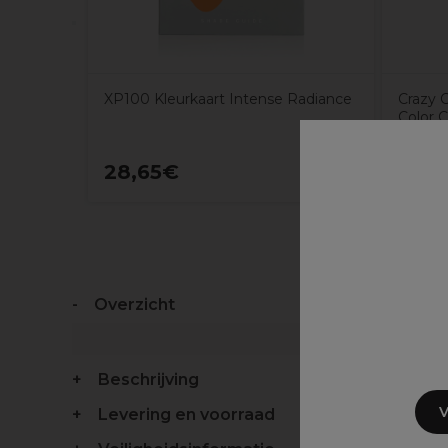
XP100 Kleurkaart Intense Radiance
Crazy 
Color 
28,65€
9,95
Overzicht
Beschrijving
V
Levering en voorraad