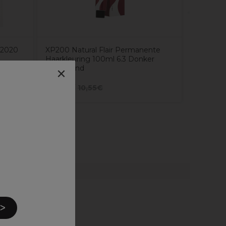
 2020
XP200 Natural Flair Permanente
Haarkleuring 100ml 6.3 Donker
×
Goudblond
6,33€
6,75€
10,55€
 ᐳ