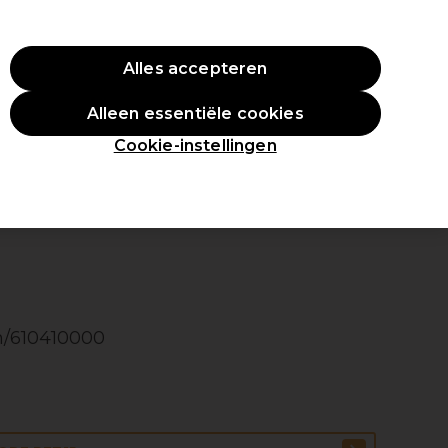
ste aankoop.
*Voorw. van toep.
Alles accepteren
Aanmelden
Alleen essentiële cookies
en
Inspiratie
Professionele Awards
Cookie-instellingen
en/610410000