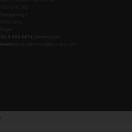
Neem contact met ons op
PRO-DUO NV
Traktaatweg 1,
9000 Gent,
België
+32 9 293 0072
(Nederlands)
Email:
klantendienst.be@pro-duo.com
o