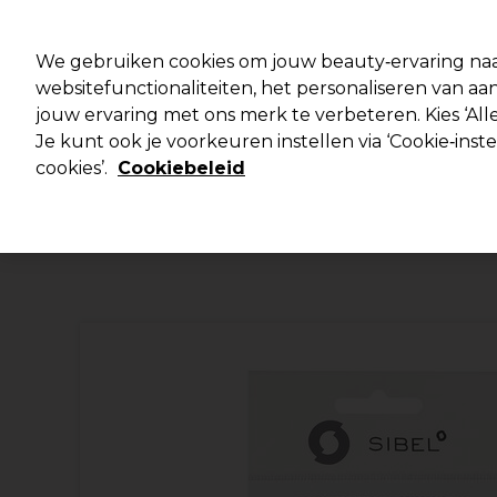
Klaar om je aan te melden voor
We gebruiken cookies om jouw beauty‑ervaring naa
websitefunctionaliteiten, het personaliseren van 
jouw ervaring met ons merk te verbeteren. Kies ‘Alle
Merken
Deals 🌟
Haar
Elektra
Je kunt ook je voorkeuren instellen via ‘Cookie‑inst
cookies’.
Cookiebeleid
Volgende dag geleverd*
Na verzending, maandag t/m vrijdag