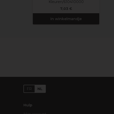
Kleuren/610410000
7,03 €
In winkelmandje
FR
NL
Hulp