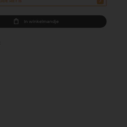
CODE RET15
In winkelmandje
t