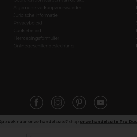
Gebruiksvoorwaarden van de site
Algemene verkoopvoorwaarden
Juridische informatie
Privacybeleid
Cookiebeleid
Herroepingsformulier
Onlinegeschillenbeslechting
Op zoek naar onze handelssite?
shop
onze handelssite Pro Du