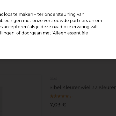
-15 %
? Word lid van
Pro-Duo Prestige
en gebruik
RET15
op je eer
dloos te maken – ter ondersteuning van
aanbiedingen met onze vertrouwde partners en om
Zoeken
s accepteren’ als je deze naadloze ervaring wilt.
Beauty
Salon interieur
Mannen
Vegan
Nieuwe product
ellingen’ of doorgaan met ‘Alleen essentiële
Gratis Bezorging
vanaf slechts €40
Haar
Haarkleur
Kleurkaarten
Sibel
Sibel Kleurenwiel 32 Kleur
(
1
)
7,03 €