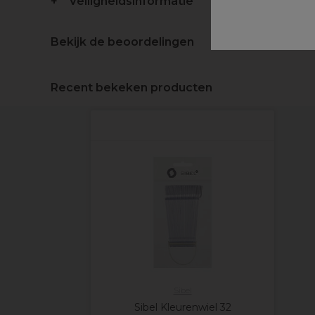
Veiligheidsinformatie
Bekijk de beoordelingen
Recent bekeken producten
Sibel
Sibel Kleurenwiel 32