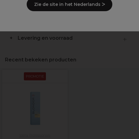
Zie de site in het Nederlands ᐳ
Ingrediënten
(kan wijzigen, verpakking
raadplegen)
Levering en voorraad
Recent bekeken producten
PROMOTIE
Wella Professionals