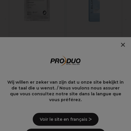
Z
×
Maskology
Wella Blondor Extra
Detoxifying Face
Cool Blonde 150g
Sheet Mask 18ml
5,80€
40,05€
66,75€
Wij willen er zeker van zijn dat u onze site bekijkt in
de taal die u wenst. / Nous voulons nous assurer
que vous consultez notre site dans la langue que
Overzicht
vous préférez.
Cremige Textur
Zartheit
Voir le site en français ᐳ
Hellt bis zu 7 Tonhöhen auf
Kamillenextrakt