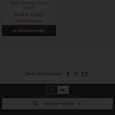
Wella Blondor Creme
200ml
22,32 €
37,20 €
BESPAAR 40%
In winkelmandje
Deel dit product:
FR
NL
Vind een winkel