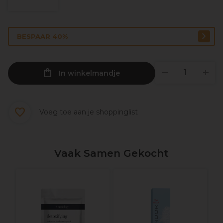
BESPAAR 40%
In winkelmandje
Voeg toe aan je shoppinglist
Vaak Samen Gekocht
C