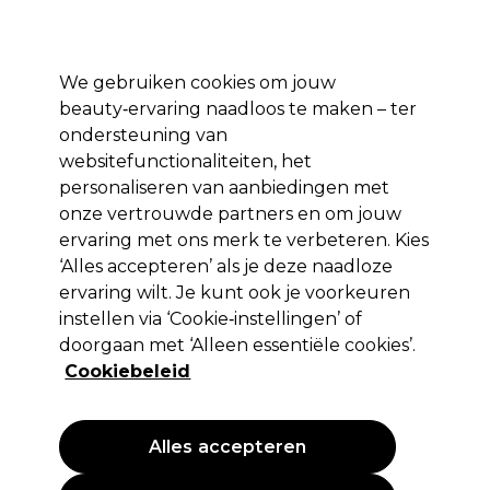
*Voorw. van
Klaar om je aan te melden voor
-15 %
? Word lid van
Pro-Duo
Prestige
en gebruik
RET15
op je eerste aankoop.
toep.
We gebruiken cookies om jouw
Aanmelden
beauty‑ervaring naadloos te maken – ter
ondersteuning van
Merken
Deals 🌟
Haar
Elektra
Beauty
Salon interieur
websitefunctionaliteiten, het
personaliseren van aanbiedingen met
Gratis Bezorging
vanaf slechts €40
onze vertrouwde partners en om jouw
ervaring met ons merk te verbeteren. Kies
‘Alles accepteren’ als je deze naadloze
Wella Professionals
ervaring wilt. Je kunt ook je voorkeuren
Wella Blondor Creme 200ml
instellen via ‘Cookie‑instellingen’ of
doorgaan met ‘Alleen essentiële cookies’.
(
0
)
Cookiebeleid
22,32 €
37,20 €
18.60 € per 100ml
Alles accepteren
PROMOTIE