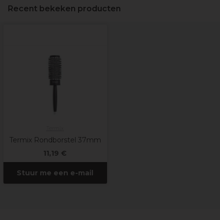
Recent bekeken producten
Termix
Termix Rondborstel 37mm
11,19 €
Stuur me een e-mail