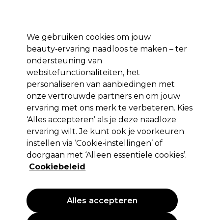
*Voorw. van
Klaar om je aan te melden voor
-15 %
? Word lid van
Pro-Duo
Prestige
en gebruik
RET15
op je eerste aankoop.
toep.
We gebruiken cookies om jouw
Aanmelden
beauty‑ervaring naadloos te maken – ter
ondersteuning van
Merken
Deals 🌟
Haar
Elektra
Beauty
Salon interieur
websitefunctionaliteiten, het
personaliseren van aanbiedingen met
Volgende dag geleverd*
Na verzending, maandag t/m vrijdag
onze vertrouwde partners en om jouw
ervaring met ons merk te verbeteren. Kies
‘Alles accepteren’ als je deze naadloze
Termix
ervaring wilt. Je kunt ook je voorkeuren
Termix Rondborstel 37mm
instellen via ‘Cookie‑instellingen’ of
doorgaan met ‘Alleen essentiële cookies’.
(
0
)
Cookiebeleid
11,19 €
Alles accepteren