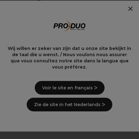
×
Termix Rondborstel
Termix Föhn Borstel
43mm
Ceramic Ionic 37mm
Wij willen er zeker van zijn dat u onze site bekijkt in
de taal die u wenst. / Nous voulons nous assurer
12,99€
14,79€
que vous consultez notre site dans la langue que
vous préférez.
Voir le site en français ᐳ
Overzicht
Zie de site in het Nederlands ᐳ
Levering en voorraad