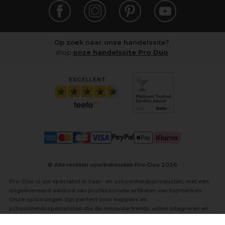
Op zoek naar onze handelssite?
shop
onze handelssite Pro Duo
© Alle rechten voorbehouden Pro-Duo
2026
Pro-Duo is uw specialist in haar- en schoonheidsproducten, met een
ongeëvenaard aanbod van professionele artikelen van topmerken.
Onze oplossingen zijn perfect voor kappers en
schoonheidsspecialisten die de nieuwste trends willen integreren en
hun klanten de best mogelijke service willen bieden.