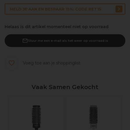
MELD JE AAN EN BESPAAR 15%: CODE RET15
Helaas is dit artikel momenteel niet op voorraad
Stuur me een e-mail als het weer op voorraad is
Voeg toe aan je shoppinglist
Vaak Samen Gekocht
S
K