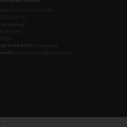
Service en Contact
Neem contact met ons op
PRO-DUO NV
Traktaatweg 1,
9000 Gent,
België
+32 9 293 0072
(Nederlands)
Email:
klantendienst.be@pro-duo.com
o