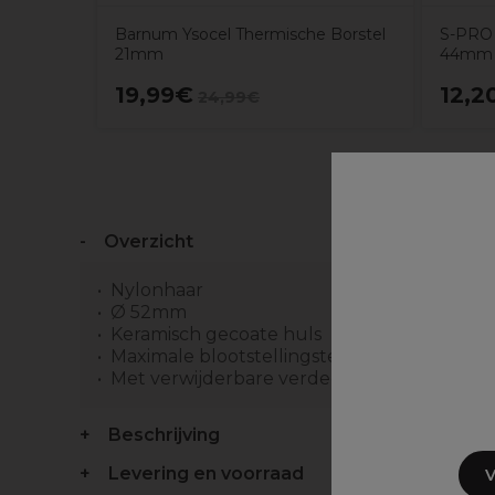
Barnum Ysocel Thermische Borstel
S-PRO 
21mm
44mm 
19,99€
12,2
24,99€
Overzicht
Nylonhaar
Ø 52mm
Keramisch gecoate huls
Maximale blootstellingstemperatuur van dez
Met verwijderbare verdeelpunt
Beschrijving
Levering en voorraad
V