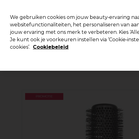
Klaar om je aan te melden voor
We gebruiken cookies om jouw beauty‑ervaring naa
websitefunctionaliteiten, het personaliseren van 
jouw ervaring met ons merk te verbeteren. Kies ‘Alle
Merken
Deals 🌟
Haar
Elektra
Je kunt ook je voorkeuren instellen via ‘Cookie‑inst
cookies’.
Cookiebeleid
Volgende dag geleverd*
Na verzending, maandag t/m vrijdag
PROMOTIE