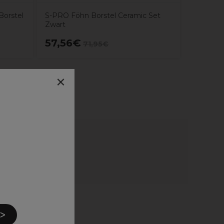
Borstel
S-PRO Föhn Borstel Ceramic Set
Zwart
57,56€
11,08
71,95€
×
 ᐳ