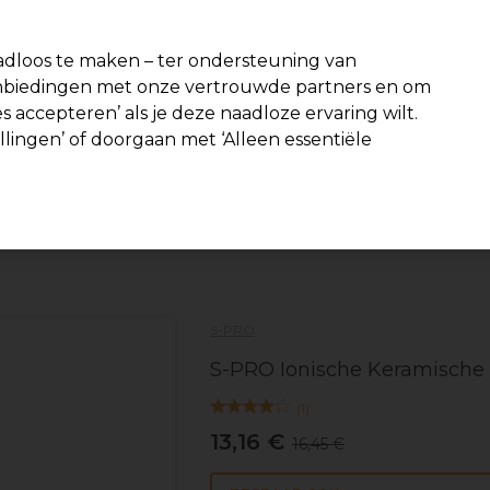
-15 %
? Word lid van
Pro-Duo Prestige
en gebruik
RET15
op je eer
dloos te maken – ter ondersteuning van
aanbiedingen met onze vertrouwde partners en om
Zoeken
s accepteren’ als je deze naadloze ervaring wilt.
Beauty
Salon interieur
Mannen
Vegan
Nieuwe product
ellingen’ of doorgaan met ‘Alleen essentiële
Gratis Bezorging
vanaf slechts €40
Haar
Borstels
S-PRO
S-PRO Ionische Keramische
(
1
)
13,16 €
16,45 €