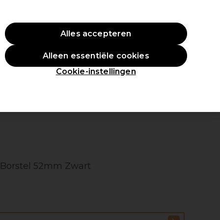
ste aankoop.
*Voorw. van toep.
Alles accepteren
Aanmelden
Alleen essentiële cookies
en
Inspiratie
Professionele Awards
Cookie-instellingen
 Borstel 52mm Zwart