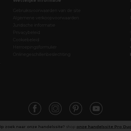
Wettelijke informatie
Gebruiksvoorwaarden van de site
Algemene verkoopvoorwaarden
Juridische informatie
Privacybeleid
Cookiebeleid
Herroepingsformulier
Onlinegeschillenbeslechting
Op zoek naar onze handelssite?
shop
onze handelssite Pro Du