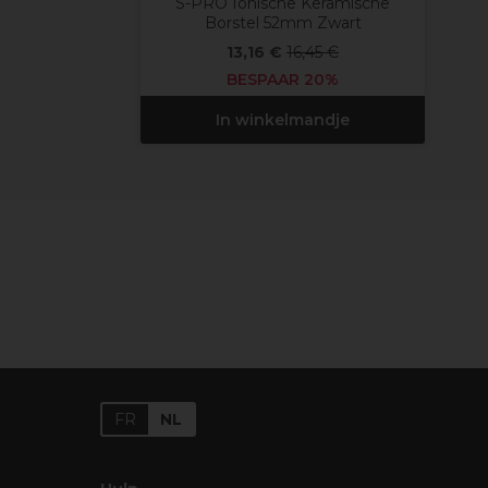
S-PRO Ionische Keramische
Borstel 52mm Zwart
13,16 €
16,45 €
BESPAAR 20%
In winkelmandje
FR
NL