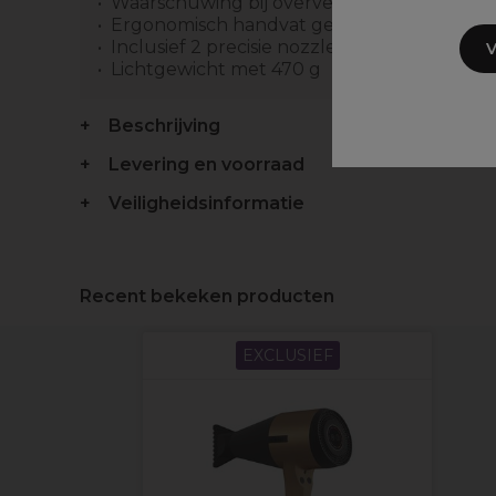
Waarschuwing bij oververhitting en vallen
Ergonomisch handvat geschikt voor zowel r
Inclusief 2 precisie nozzles xxxx extra-la
V
Lichtgewicht met 470 g
Beschrijving
Levering en voorraad
Veiligheidsinformatie
Recent bekeken producten
EXCLUSIEF