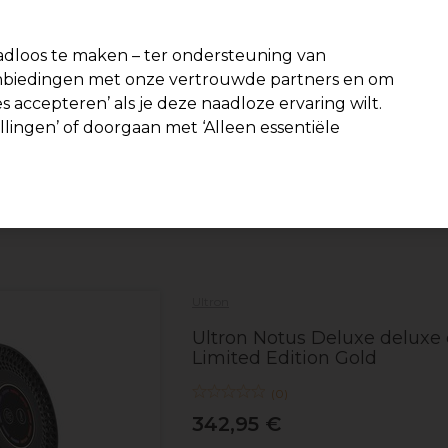
-15 %
? Word lid van
Pro-Duo Prestige
en gebruik
RET15
op je eer
dloos te maken – ter ondersteuning van
aanbiedingen met onze vertrouwde partners en om
Zoeken
s accepteren’ als je deze naadloze ervaring wilt.
Beauty
Salon interieur
Mannen
Vegan
Nieuwe product
ellingen’ of doorgaan met ‘Alleen essentiële
Gratis Bezorging
vanaf slechts €40
Elektra
Föhns
Ultron
Ultron Notus Deluxe deluxe 
Limited Edition Gold
(
0
)
342,95 €