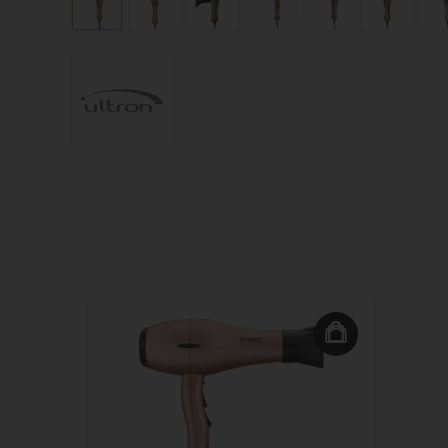
 Inside
ring -