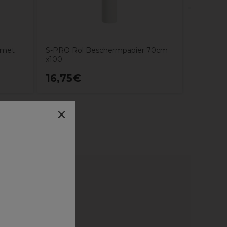
 met
S-PRO Rol Beschermpapier 70cm
x100
16,75€
10,55
×