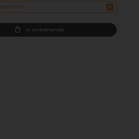
CODE RET15
In winkelmandje
t