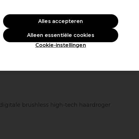
ste aankoop.
*Voorw. van toep.
Alles accepteren
Aanmelden
Alleen essentiële cookies
en
Inspiratie
Professionele Awards
Cookie-instellingen
digitale brushless high-tech haardroger