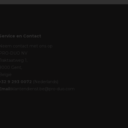
Service en Contact
Neem contact met ons op
PRO-DUO NV
Traktaatweg 1,
9000 Gent,
België
+32 9 293 0072
(Nederlands)
Email:
klantendienst.be@pro-duo.com