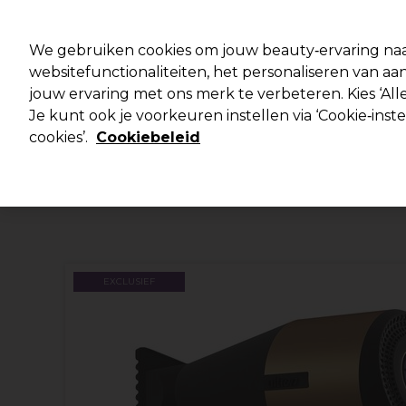
Klaar om je aan te melden voor
We gebruiken cookies om jouw beauty‑ervaring naa
websitefunctionaliteiten, het personaliseren van 
jouw ervaring met ons merk te verbeteren. Kies ‘Alle
Merken
Deals 🌟
Haar
Elektra
Je kunt ook je voorkeuren instellen via ‘Cookie‑inst
cookies’.
Cookiebeleid
Volgende dag geleverd*
Na verzending, maandag t/m vrijdag
EXCLUSIEF