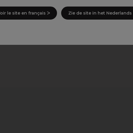
echts- als linkshandig gebruik
ng 32 m snoer voor gemakkelijke beweging
oir le site en français ᐳ
Zie de site in het Nederlands