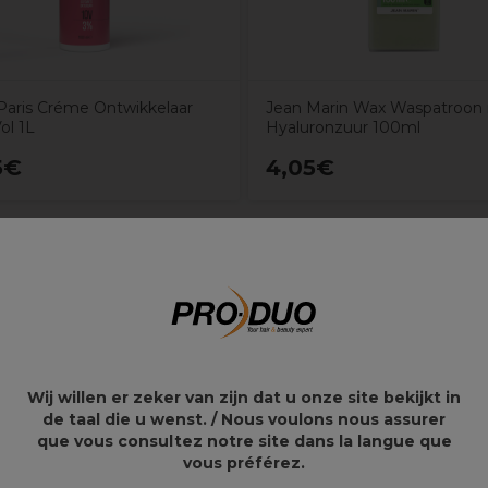
aris Créme Ontwikkelaar
Jean Marin Wax Waspatroon
ol 1L
Hyaluronzuur 100ml
5€
4,05€
van 2000 W
Wij willen er zeker van zijn dat u onze site bekijkt in
aties
de taal die u wenst. / Nous voulons nous assurer
ieerde instellingen voor gezonde lokken
que vous consultez notre site dans la langue que
uren
vous préférez.
lter voor duurzaamheid