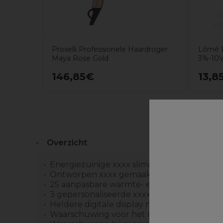
Proxelli Professionele Haardroger
Lômé P
Maya Rose Gold
3%-10V
146,85€
13,8
Overzicht
Energiezuinige xxxx slimme snelle motor 
Ontworpen xxxx gemaakt in België
25 aanpasbare warmte- en snelheidscombin
3 gepersonaliseerde xxxx 3 vooraf gedefin
Heldere digitale display met levendige kle
Waarschuwing voor het reinigen van het fi