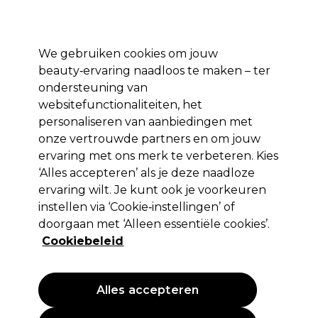
*Voorw. van
Klaar om je aan te melden voor
-15 %
? Word lid van
Pro-Duo
Prestige
en gebruik
RET15
op je eerste aankoop.
toep.
We gebruiken cookies om jouw
Aanmelden
beauty‑ervaring naadloos te maken – ter
ondersteuning van
Merken
Deals 🌟
Haar
Elektra
Beauty
Salon interieur
websitefunctionaliteiten, het
personaliseren van aanbiedingen met
Volgende dag geleverd*
Na verzending, maandag t/m vrijdag
onze vertrouwde partners en om jouw
ervaring met ons merk te verbeteren. Kies
‘Alles accepteren’ als je deze naadloze
Sibel
ervaring wilt. Je kunt ook je voorkeuren
Sibel Nagelvijl American 100-150 17cm
instellen via ‘Cookie‑instellingen’ of
10st/0001605
doorgaan met ‘Alleen essentiële cookies’.
Cookiebeleid
(
0
)
7,58 €
151.60 € per 100g
Alles accepteren
PROMOTIE