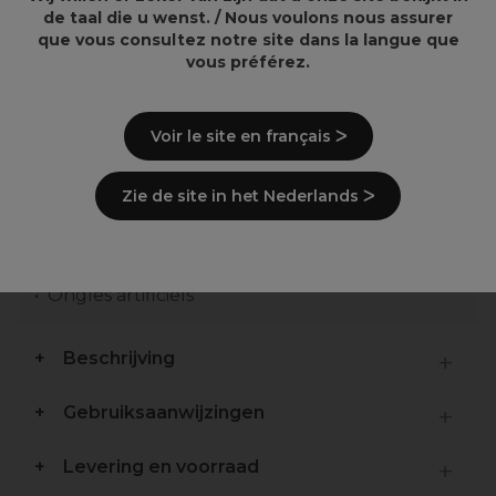
3,13€
17,69€
de taal die u wenst. / Nous voulons nous assurer
que vous consultez notre site dans la langue que
vous préférez.
Voir le site en français ᐳ
Overzicht
Zie de site in het Nederlands ᐳ
Lime double face
Manucure américaine
Lime 100-150
Lime émeri longue
Ongles artificiels
Beschrijving
Gebruiksaanwijzingen
Levering en voorraad