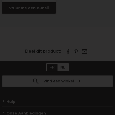
Stuur me een e-mail
Deel dit product:
FR
NL
Vind een winkel
Hulp
Onze Aanbiedingen