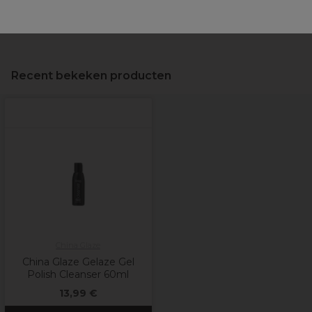
Levering en voorraad
Recent bekeken producten
China Glaze
China Glaze Gelaze Gel
Polish Cleanser 60ml
13,99 €