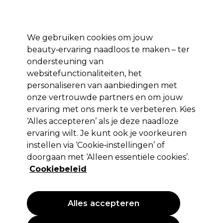
*Voorw. van
Klaar om je aan te melden voor
-15 %
? Word lid van
Pro-Duo
Prestige
en gebruik
RET15
op je eerste aankoop.
toep.
We gebruiken cookies om jouw
Aanmelden
beauty‑ervaring naadloos te maken – ter
ondersteuning van
Merken
Deals 🌟
Haar
Elektra
Beauty
Salon interieur
websitefunctionaliteiten, het
personaliseren van aanbiedingen met
Volgende dag geleverd*
Na verzending, maandag t/m vrijdag
onze vertrouwde partners en om jouw
ervaring met ons merk te verbeteren. Kies
‘Alles accepteren’ als je deze naadloze
China Glaze
ervaring wilt. Je kunt ook je voorkeuren
China Glaze Gelaze Gel Polish Cleanser 60ml
instellen via ‘Cookie‑instellingen’ of
doorgaan met ‘Alleen essentiële cookies’.
(
0
)
Cookiebeleid
13,99 €
23.32 € per 100ml
Alles accepteren