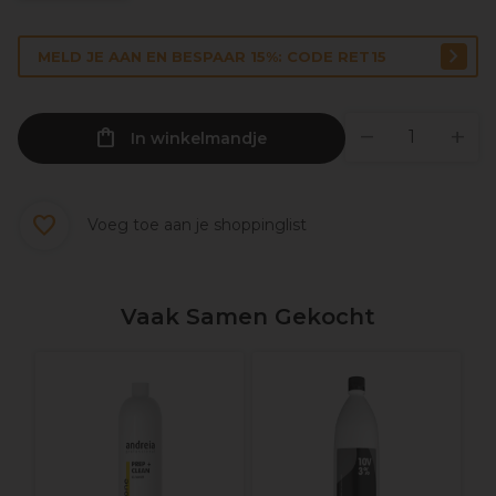
MELD JE AAN EN BESPAAR 15%: CODE RET15
In winkelmandje
Voeg toe aan je shoppinglist
Vaak Samen Gekocht
A
H
F
1