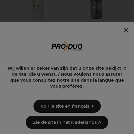
×
Andreia Professional
XP Oxycream 3%-10
All In One
Vol 1L
Reinigingsmiddel -
Prep + Clean 1L
14,99€
13,75€
Wij willen er zeker van zijn dat u onze site bekijkt in
de taal die u wenst. / Nous voulons nous assurer
que vous consultez notre site dans la langue que
vous préférez.
Overzicht
Voir le site en français ᐳ
Zie de site in het Nederlands ᐳ
Ingrediënten
(kan wijzigen, verpakking
raadplegen)